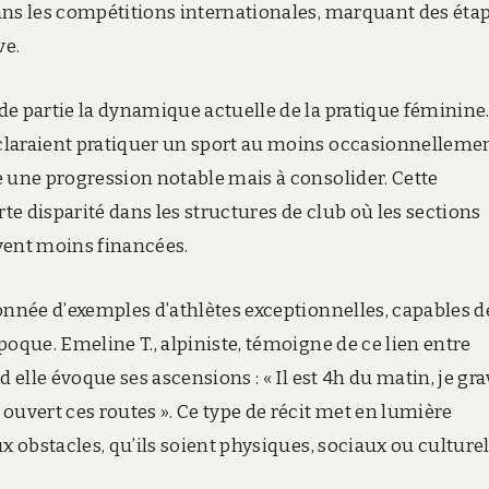
ans les compétitions internationales, marquant des éta
ve.
de partie la dynamique actuelle de la pratique féminine
claraient pratiquer un sport au moins occasionnellemen
e une progression notable mais à consolider. Cette
e disparité dans les structures de club où les sections
ent moins financées.
onnée d’exemples d’athlètes exceptionnelles, capables d
poque. Emeline T., alpiniste, témoigne de ce lien entre
 elle évoque ses ascensions : « Il est 4h du matin, je gra
ouvert ces routes ». Ce type de récit met en lumière
x obstacles, qu’ils soient physiques, sociaux ou culturel