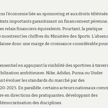
ans l’économie liée au sponsoring et aux droits télévisés.
ntrats importants garantissant un financement pérenne,
s relais financiers équivalents. Pourtant, la pratique
montrent les chiffres du Ministère des Sports. L’absen
laisse donc une marge de croissance considérable pour
ssentiel en appuyant la visibilité des sportives à traver
ibilisation ambitieuses. Nike, Adidas, Puma ou Under
sant évoluer les standards du marché par des
020-2025. En parallèle, certains acteurs nationaux com
re en directions des pratiquantes, développant des
émocratisation des disciplines.