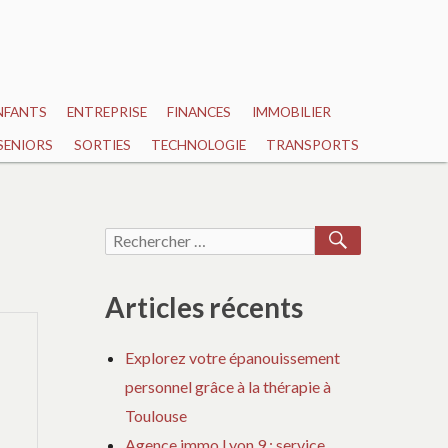
NFANTS
ENTREPRISE
FINANCES
IMMOBILIER
SENIORS
SORTIES
TECHNOLOGIE
TRANSPORTS
RECHERCH
Recherche
pour :
Articles récents
Explorez votre épanouissement
personnel grâce à la thérapie à
Toulouse
Agence immo Lyon 9 : service