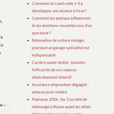
Comment un coach aide-t-il à
développer son aisance à l’oral ?
t
Comment les animaux influencent-
n,
ils les émotions ressenties lors d’un
spectacle ?
la
Rénovation de voiture vintage :
au
pourquoi un garage spécialisé est
n
indispensable
Corde à sauter lestée : boostez
l’efficacité de vos séances
d’entraînement intensif
Assurance emprunteur dégagée :
astuces pour réduire
Palmarès 2026 : les 3 société de
AUCUN
0
nettoyage à Royan ayant les délais
COMMENTAIRE
d’intervention les plus courts