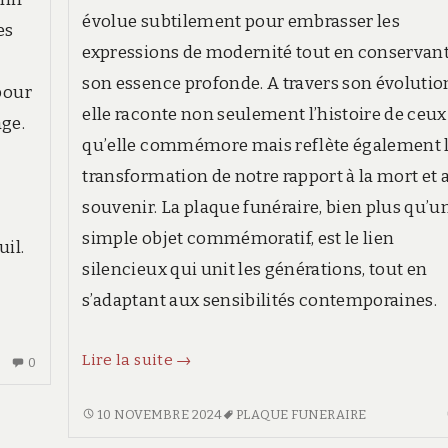
évolue subtilement pour embrasser les
es
expressions de modernité tout en conservan
son essence profonde. A travers son évolutio
pour
elle raconte non seulement l’histoire de ceux
ge.
qu’elle commémore mais reflète également 
transformation de notre rapport à la mort et 
souvenir. La plaque funéraire, bien plus qu’u
simple objet commémoratif, est le lien
uil.
silencieux qui unit les générations, tout en
s’adaptant aux sensibilités contemporaines.
Plaque
Lire la suite
→
AUCUN
0
funéraire
COMMENTAIRE
SUR
:
PLAQUE
10 NOVEMBRE 2024
PLAQUE FUNERAIRE
10
FUNÉRAIRE
entre