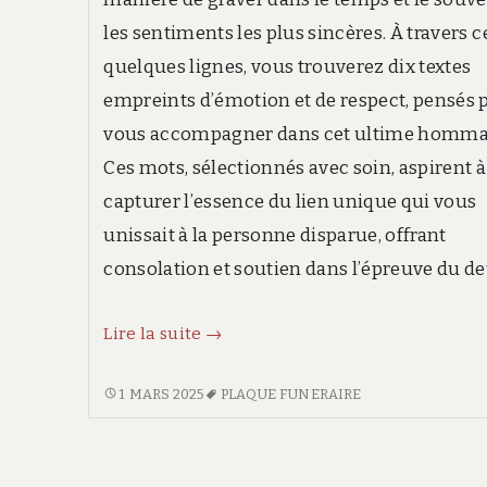
les sentiments les plus sincères. À travers c
quelques lignes, vous trouverez dix textes
empreints d’émotion et de respect, pensés 
vous accompagner dans cet ultime homma
Ces mots, sélectionnés avec soin, aspirent à
capturer l’essence du lien unique qui vous
unissait à la personne disparue, offrant
consolation et soutien dans l’épreuve du de
10
Lire la suite
→
textes
pour
10
1 MARS 2025
PLAQUE FUNERAIRE
TEXTES
plaques
POUR
funéraires
PLAQUES
empreints