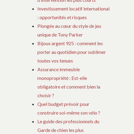
SUR
Investissement locatif international
PLAQUE
: opportunités et risques
FUNÉRAIRE
:
Plongée au cœur du style de jeu
ENTRE
unique de Tony Parker
TRADITION
Bijoux argent 925 : comment les
ET
porter au quotidien pour sublimer
MODERNITÉ
toutes vos tenues
Assurance immeuble
monopropriété : Est-elle
obligatoire et comment bien la
choisir ?
Quel budget prévoir pour
construire soi-même son vélo ?
Le guide des professionnels du
Garde de chien les plus