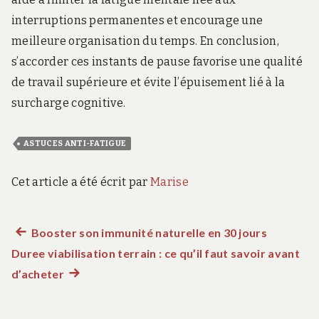
interruptions permanentes et encourage une
meilleure organisation du temps. En conclusion,
s’accorder ces instants de pause favorise une qualité
de travail supérieure et évite l’épuisement lié à la
surcharge cognitive.
ASTUCES ANTI-FATIGUE
Cet article a été écrit par
Marise
Article
Booster son immunité naturelle en 30 jours
Navigation
Duree viabilisation terrain : ce qu’il faut savoir avant
précédent :
de
d’acheter
Article
suivant
l’article
: