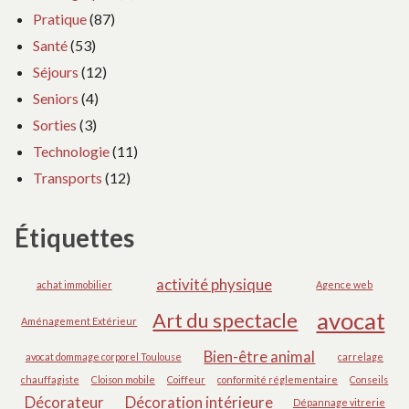
Pratique
(87)
Santé
(53)
Séjours
(12)
Seniors
(4)
Sorties
(3)
Technologie
(11)
Transports
(12)
Étiquettes
activité physique
achat immobilier
Agence web
avocat
Art du spectacle
Aménagement Extérieur
Bien-être animal
avocat dommage corporel Toulouse
carrelage
chauffagiste
Cloison mobile
Coiffeur
conformité réglementaire
Conseils
Décorateur
Décoration intérieure
Dépannage vitrerie