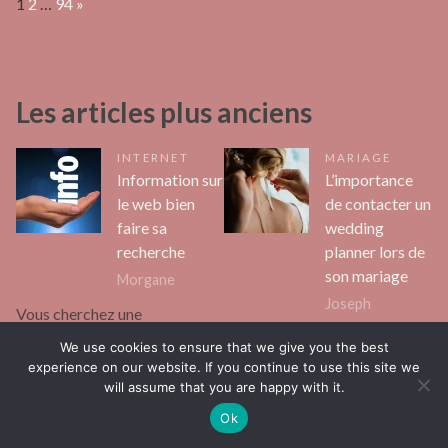
Page:
Next
1
2
…
94
»
Les articles plus anciens
INTERNET
MARIAGE
Information sur
L’importance
le web bien
de contacter un
faire sa
wedding
recherche
planner lors de
son mariage
Morgane
Joseph
Vous cherchez une
Organiser un événement aussi
information pertinente et
We use cookies to ensure that we give you the best
important que votre mariage
experience on our website. If you continue to use this site we
fiable sur le web ? Sachez que
will assume that you are happy with it.
peut être extrêmement
vous devez faire preuve d’une
Ok
stressant. Vous avez peut-être
grande rigueur afin…