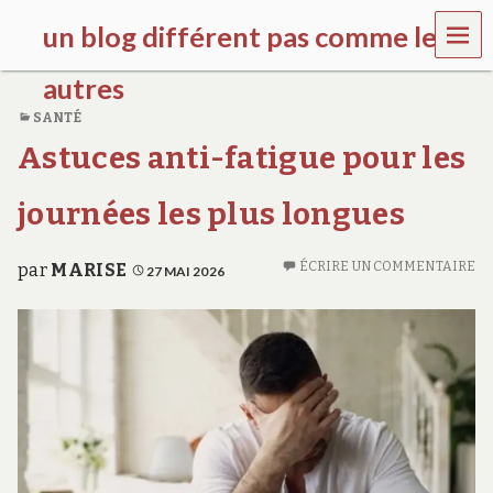
MEN
un blog différent pas comme les
U
autres
SANTÉ
f
Astuces anti-fatigue pour les
d
c
c
journées les plus longues
h
i
l
ÉCRIRE UN COMMENTAIRE
par
MARISE
27 MAI 2026
d
r
e
n
.
o
r
g