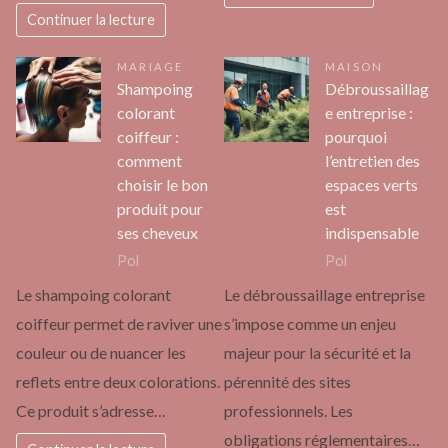
Continuer la lecture
MARIAGE
MAISON
Shampoing
Débroussaillag
colorant
e entreprise :
coiffeur :
pourquoi
comment
l’entretien des
choisir le bon
espaces verts
produit pour
est
ses cheveux
indispensable
Pol
Pol
Le shampoing colorant
Le débroussaillage entreprise
coiffeur permet de raviver une
s’impose comme un enjeu
couleur ou de nuancer les
majeur pour la sécurité et la
reflets entre deux colorations.
pérennité des sites
Ce produit s’adresse…
professionnels. Les
obligations réglementaires…