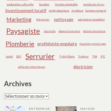
exploration culturelle
façadier
Gestion comptable
gestion du stress
Investissement locatif
jardin botanique
Juridique
langage corporel
Marketing
nettoyage
Menuisier
patrimoine immobilier
Paysagiste
pisciniste
plaque funeraire
pleine conscience
Plomberie
prothésiste ongulaire
Quartiers prisés Lyon
Serrurier
santé
SEO
T-shirt blanc
Traiteur
TVA
VTC
électricien
véhicules électriques
Archives
Archives
ENTREPRISE
,
MAISON