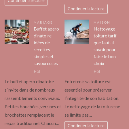
Continuer la lecture
Continuer la lecture
MARIAGE
MAISON
Buffet apero
Nettoyage
dinatoire :
toiture tarif :
idées de
que faut-il
recettes
savoir pour
simples et
faire le bon
savoureuses
choix
Pol
Pol
Le buffet apero dinatoire
Entretenir sa toiture est
s’invite dans de nombreux
essentiel pour préserver
rassemblements conviviaux.
l’intégrité de son habitation.
Petites bouchées, verrines et
Le nettoyage de la toiture ne
brochettes remplacent le
se limite pas…
repas traditionnel. Chacun…
Continuer la lecture