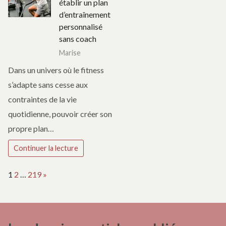
établir un plan
d’entraînement
personnalisé
sans coach
Marise
Dans un univers où le fitness
s’adapte sans cesse aux
contraintes de la vie
quotidienne, pouvoir créer son
propre plan…
Continuer la lecture
Page:
Next
1
2
…
219
»