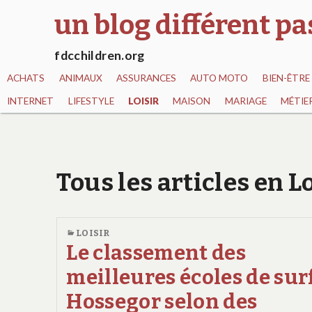
un blog différent p
fdcchildren.org
ACHATS
ANIMAUX
ASSURANCES
AUTO MOTO
BIEN-ÊTRE
INTERNET
LIFESTYLE
LOISIR
MAISON
MARIAGE
MÉTIE
Tous les articles en L
LOISIR
Le classement des
meilleures écoles de sur
Hossegor selon des