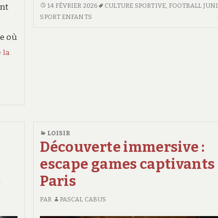
passion
TRANSMETTRE
ent
14 FÉVRIER 2026
CULTURE SPORTIVE
,
FOOTBALL JUN
LA
SPORT ENFANTS
du
PASSION
sport
re où
DU
:
SPORT
 la
Offrez
:
un
OFFREZ
UN
maillot
MAILLOT
historique
HISTORIQUE
à
À
vos
VOS
LOISIR
ENFANTS
enfants
Découverte immersive :
escape games captivants
e
Paris
PAR
PASCAL CABUS