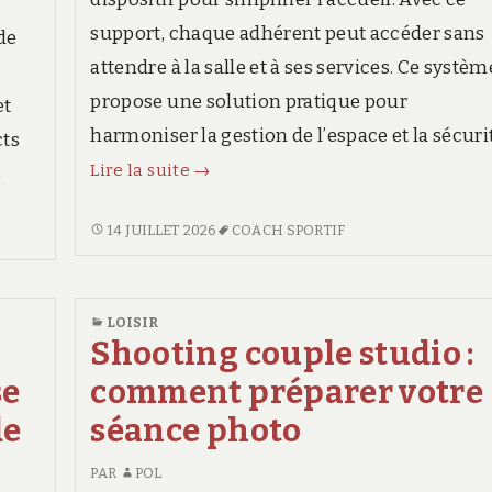
support, chaque adhérent peut accéder sans
 de
attendre à la salle et à ses services. Ce systèm
propose une solution pratique pour
et
harmoniser la gestion de l’espace et la sécuri
cts
Carte
Lire la suite
→
e
→
salle
lassement
de
CARTE
14 JUILLET 2026
COACH SPORTIF
es
SALLE
sport
eilleures
DE
:
coles
SPORT
comment
LOISIR
e
:
Shooting couple studio :
fonctionne
urf
COMMENT
l’accès
FONCTIONNE
se
comment préparer votre
L’ACCÈS
aux
ossegor
de
séance photo
AUX
équipements
elon
ÉQUIPEMENTS
PAR
POL
es