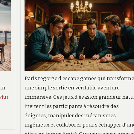
Paris regorge d’escape games qui transform
sin
une simple sortie en véritable aventure
Découvrir
immersive. Ces jeux d’évasion grandeur natu
Plus
les
invitent les participants à résoudre des
meilleurs
énigmes, manipuler des mécanismes
restaurants
ingénieux et collaborer pour s’échapper d’un
à