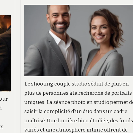
ritères
xigeants
Le shooting couple studio séduit de plus en
plus de personnes à la recherche de portraits
pour
uniques. La séance photo en studio permet d
i
saisir la complicité d’un duo dans un cadre
maîtrisé. Une lumière bien étudiée, des fond
ux
variés et une atmosphère intime offrent de