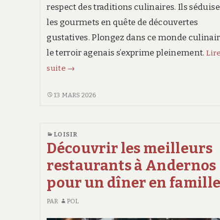
respect des traditions culinaires. Ils séduis
les gourmets en quête de découvertes
gustatives. Plongez dans ce monde culinai
le terroir agenais s’exprime pleinement.
Lire
Découverte
suite
→
des
meilleures
DÉCOUVERTE
13 MARS 2026
DES
tables
MEILLEURES
à
TABLES
LOISIR
Agen
À
Découvrir les meilleurs
AGEN
restaurants à Andernos
pour un dîner en famill
PAR
POL