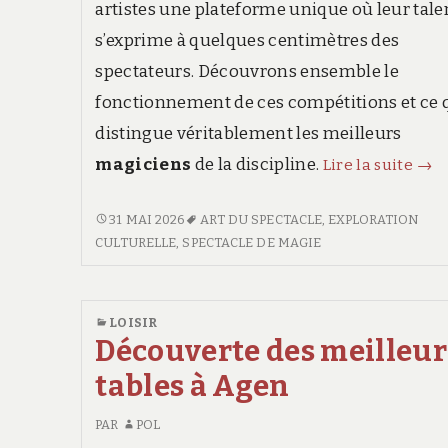
artistes une plateforme unique où leur tale
s’exprime à quelques centimètres des
spectateurs. Découvrons ensemble le
fonctionnement de ces compétitions et ce 
distingue véritablement les meilleurs
Les
magiciens
de la discipline.
Lire la suite
→
mag
en
LES
31 MAI 2026
ART DU SPECTACLE
,
EXPLORATION
MAGICIENS
CULTURELLE
,
SPECTACLE DE MAGIE
com
EN
:
COMPÉTITION
com
:
LOISIR
se
COMMENT
Découverte des meilleur
dér
SE
tables à Agen
DÉROULENT
les
LES
con
PAR
POL
CONCOURS
de