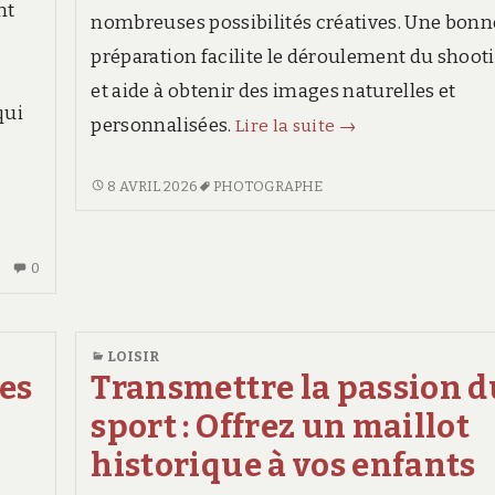
nt
nombreuses possibilités créatives. Une bonn
préparation facilite le déroulement du shoot
et aide à obtenir des images naturelles et
qui
Shooting
personnalisées.
Lire la suite
→
couple
studio
SHOOTING
8 AVRIL 2026
PHOTOGRAPHE
iciens
COUPLE
:
STUDIO
comment
:
AUCUN
0
pétition
préparer
COMMENT
COMMENTAIRE
votre
PRÉPARER
SUR
ment
séance
VOTRE
LES
LOISIR
SÉANCE
photo
MAGICIENS
es
Transmettre la passion d
PHOTO
oulent
EN
sport : Offrez un maillot
COMPÉTITION
:
historique à vos enfants
cours
COMMENT