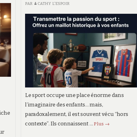
SE
PAR
CATHY L'ESPOIR
ie
DÉROULENT
LES
CONCOURS
e-
DE
MAGIE
EN
CLOSE-
UP
?
Le sport occupe une place énorme dans
l’imaginaire des enfants… mais,
riche
paradoxalement, il est souvent vécu “hors
Transmettre
contexte”. Ils connaissent …
Plus
→
ur
la