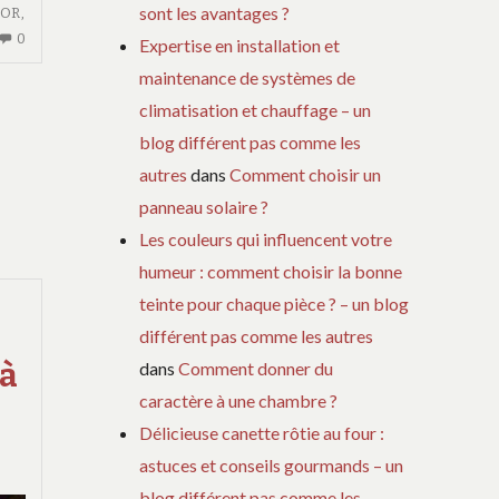
sont les avantages ?
IOR
,
AUCUN
0
Expertise en installation et
COMMENTAIRE
maintenance de systèmes de
SUR
climatisation et chauffage – un
TRANSMETTRE
blog différent pas comme les
LA
PASSION
autres
dans
Comment choisir un
DU
panneau solaire ?
SPORT
Les couleurs qui influencent votre
:
OFFREZ
humeur : comment choisir la bonne
UN
teinte pour chaque pièce ? – un blog
MAILLOT
différent pas comme les autres
HISTORIQUE
 à
dans
Comment donner du
À
VOS
caractère à une chambre ?
ENFANTS
Délicieuse canette rôtie au four :
astuces et conseils gourmands – un
blog différent pas comme les