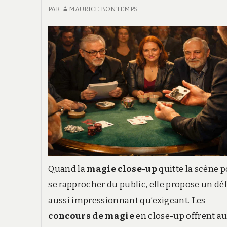
c
PAR
MAURICE BONTEMPS
CRITÈRES
EXIGEANTS
e
Quand la
magie close-up
quitte la scène 
se rapprocher du public, elle propose un déf
aussi impressionnant qu’exigeant. Les
concours de magie
en close-up offrent a