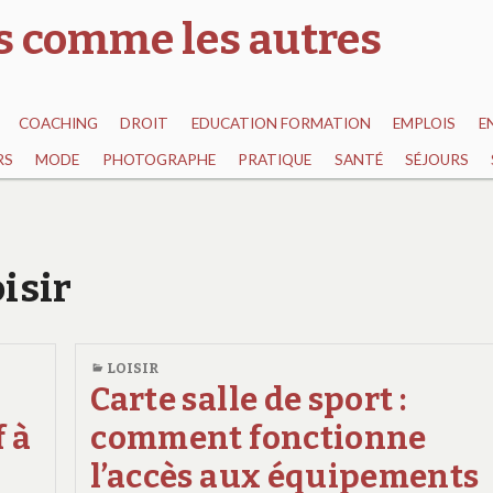
as comme les autres
COACHING
DROIT
EDUCATION FORMATION
EMPLOIS
E
RS
MODE
PHOTOGRAPHE
PRATIQUE
SANTÉ
SÉJOURS
oisir
LOISIR
Carte salle de sport :
f à
comment fonctionne
l’accès aux équipements