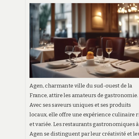
DE
mag
MAGIE
EN
en
CLOSE-
clos
UP
up
?
?
Agen, charmante ville du sud-ouest de la
France, attire les amateurs de gastronomie.
Avec ses saveurs uniques et ses produits
locaux, elle offre une expérience culinaire 
et variée. Les restaurants gastronomiques à
Agen se distinguent par leur créativité et le