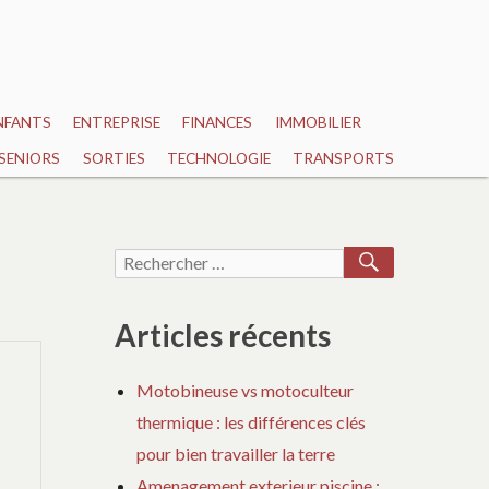
NFANTS
ENTREPRISE
FINANCES
IMMOBILIER
SENIORS
SORTIES
TECHNOLOGIE
TRANSPORTS
RECHERCH
Recherche
pour :
Articles récents
Motobineuse vs motoculteur
thermique : les différences clés
pour bien travailler la terre
Amenagement exterieur piscine :