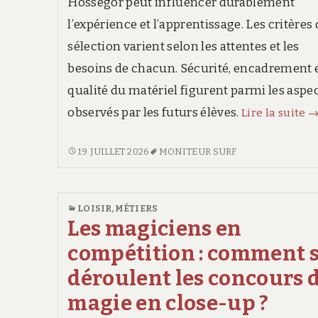
Hossegor peut influencer durablement
l’expérience et l’apprentissage. Les critères
sélection varient selon les attentes et les
besoins de chacun. Sécurité, encadrement 
qualité du matériel figurent parmi les aspe
L
observés par les futurs élèves.
Lire la suite
c
d
LE
19 JUILLET 2026
MONITEUR SURF
CLASSEMENT
m
DES
é
MEILLEURES
LOISIR
,
MÉTIERS
d
ÉCOLES
Les magiciens en
s
DE
compétition : comment 
à
SURF
À
H
déroulent les concours 
HOSSEGOR
s
magie en close-up ?
SELON
d
DES