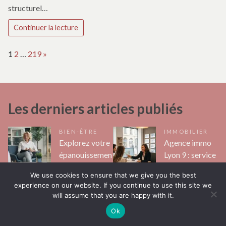
structurel…
Continuer la lecture
Page:
Next
1
2
…
219
»
Les derniers articles publiés
BIEN-ÊTRE
IMMOBILIER
Explorez votre
Agence immo
épanouissemen
Lyon 9 : service
t personnel
personnalisé
We use cookies to ensure that we give you the best
grâce à la
d’excellence
experience on our website. If you continue to use this site we
thérapie à
pour vos
will assume that you are happy with it.
Toulouse
projets
Ok
Marise
Marise