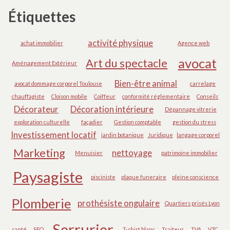
Étiquettes
activité physique
achat immobilier
Agence web
avocat
Art du spectacle
Aménagement Extérieur
Bien-être animal
avocat dommage corporel Toulouse
carrelage
chauffagiste
Cloison mobile
Coiffeur
conformité réglementaire
Conseils
Décorateur
Décoration intérieure
Dépannage vitrerie
exploration culturelle
façadier
Gestion comptable
gestion du stress
Investissement locatif
jardin botanique
Juridique
langage corporel
Marketing
nettoyage
Menuisier
patrimoine immobilier
Paysagiste
pisciniste
plaque funeraire
pleine conscience
Plomberie
prothésiste ongulaire
Quartiers prisés Lyon
Serrurier
santé
SEO
T-shirt blanc
Traiteur
TVA
VTC