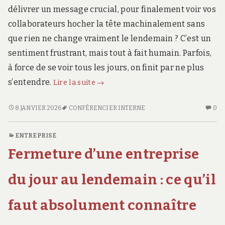
délivrer un message crucial, pour finalement voir vos
collaborateurs hocher la tête machinalement sans
que rien ne change vraiment le lendemain ? C’est un
sentiment frustrant, mais tout à fait humain. Parfois,
à force de se voir tous les jours, on finit par ne plus
Conférencier
s’entendre.
Lire la suite
→
interne
vs
CONFÉRENCIER
AU
8 JANVIER 2026
CONFÉRENCIER INTERNE
0
INTERNE
CO
externe
VS
SU
:
ENTREPRISE
EXTERNE
CO
pourquoi
Fermeture d’une entreprise
:
IN
un
POURQUOI
VS
regard
UN
EX
du jour au lendemain : ce qu’il
neuf
REGARD
:
NEUF
PO
change
faut absolument connaître
CHANGE
U
tout
TOUT
R
pour