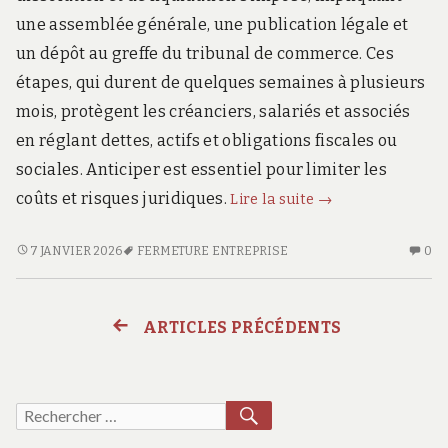
une assemblée générale, une publication légale et
un dépôt au greffe du tribunal de commerce. Ces
étapes, qui durent de quelques semaines à plusieurs
mois, protègent les créanciers, salariés et associés
en réglant dettes, actifs et obligations fiscales ou
sociales. Anticiper est essentiel pour limiter les
Fermeture
coûts et risques juridiques.
Lire la suite
→
d’une
entreprise
FERMETURE
AU
7 JANVIER 2026
FERMETURE ENTREPRISE
0
D’UNE
CO
du
ENTREPRISE
SU
jour
DU
FE
au
ARTICLES PRÉCÉDENTS
Navigation
JOUR
D’
lendemain
AU
EN
:
des
LENDEMAIN
D
ce
:
JO
RECHERCHER
Recherche
CE
AU
qu’il
articles
pour :
QU’IL
LE