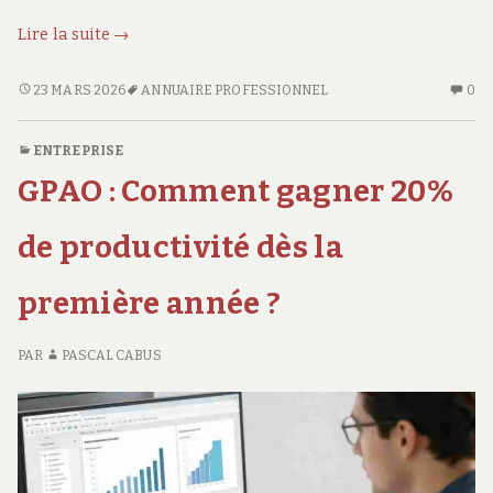
Annuaire
Lire la suite
→
professionnel
:
ANNUAIRE
AU
23 MARS 2026
ANNUAIRE PROFESSIONNEL
0
PROFESSIONNEL
CO
trouvez
:
SU
les
ENTREPRISE
TROUVEZ
AN
meilleurs
GPAO : Comment gagner 20%
LES
PR
experts
MEILLEURS
:
EXPERTS
TR
de productivité dès la
LE
ME
première année ?
EX
PAR
PASCAL CABUS