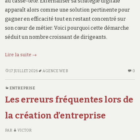
au casse-tête. Externaliser sa stratégie digitale
apparaît alors comme une solution pertinente pour
gagner en efficacité tout en restant concentré sur
son cœur de métier. Voici pourquoi cette démarche
séduit un nombre croissant de dirigeants.
Pourquoi
Lire la suite
→
externaliser
sa
POURQUOI
AU
17 JUILLET 2026
AGENCE WEB
0
EXTERNALISER
CO
stratégie
SA
SU
digitale
ENTREPRISE
STRATÉGIE
PO
auprès
Les erreurs fréquentes lors de
DIGITALE
EX
d’une
AUPRÈS
S
agence
D’UNE
ST
la création d’entreprise
web
AGENCE
DI
WEB
AU
?
PAR
VICTOR
?
D’
A