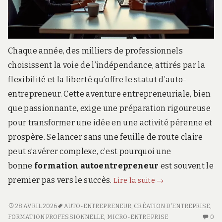
Chaque année, des milliers de professionnels
choisissent la voie de l’indépendance, attirés par la
flexibilité et la liberté qu’offre le statut d’auto-
entrepreneur. Cette aventure entrepreneuriale, bien
que passionnante, exige une préparation rigoureuse
pour transformer une idée en une activité pérenne et
prospère. Se lancer sans une feuille de route claire
peut s’avérer complexe, c’est pourquoi une
bonne
formation autoentrepreneur
est souvent le
Formation
premier pas vers le succès.
Lire la suite
→
auto-
entrepreneur
FORMATION
28 AVRIL 2026
AUTO-ENTREPRENEUR
,
CRÉATION D'ENTREPRISE
,
AUTO-
AU
:
FORMATION PROFESSIONNELLE
,
MICRO-ENTREPRISE
0