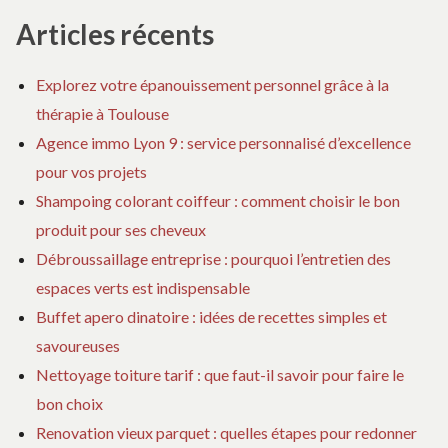
faut
FAUT
:
Articles récents
absolument
ABSOLUMENT
CE
connaître
CONNAÎTRE
QU
Explorez votre épanouissement personnel grâce à la
FA
AB
thérapie à Toulouse
CO
Agence immo Lyon 9 : service personnalisé d’excellence
pour vos projets
Shampoing colorant coiffeur : comment choisir le bon
produit pour ses cheveux
Débroussaillage entreprise : pourquoi l’entretien des
espaces verts est indispensable
Buffet apero dinatoire : idées de recettes simples et
savoureuses
Nettoyage toiture tarif : que faut-il savoir pour faire le
bon choix
Renovation vieux parquet : quelles étapes pour redonner