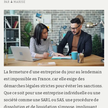
POUR
NE
PAR
MARISE
vos
VOS
C
équipes
ÉQUIPES
TO
PO
VO
ÉQ
La fermeture d’une entreprise du jour au lendemain
est impossible en France, car elle exige des
démarches légales strictes pour éviter les sanctions.
Que ce soit pour une entreprise individuelle ou une
société comme une SARL ou SAS, une procédure de
dissolution et de liquidation s’impose, impliquant