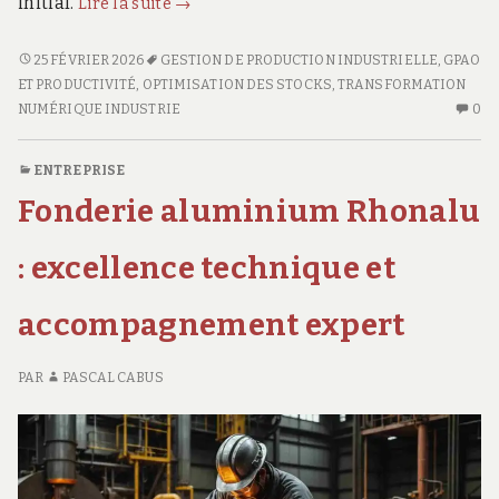
initial.
Lire la suite
→
:
Comment
GPAO
25 FÉVRIER 2026
GESTION DE PRODUCTION INDUSTRIELLE
,
GPAO
:
gagner
ET PRODUCTIVITÉ
,
OPTIMISATION DES STOCKS
,
TRANSFORMATION
COMMENT
AU
NUMÉRIQUE INDUSTRIE
0
20%
GAGNER
CO
de
20%
SU
ENTREPRISE
productivité
DE
GP
dès
Fonderie aluminium Rhonalu
PRODUCTIVITÉ
:
la
DÈS
C
LA
G
: excellence technique et
première
PREMIÈRE
2
année
ANNÉE
D
accompagnement expert
?
?
PR
DÈ
LA
PAR
PASCAL CABUS
PR
A
?