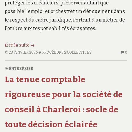
protéger les créanciers, préserver autant que
possible l’emploi et orchestrer un dénouement dans
le respect du cadre juridique. Portrait d’un métier de
l’ombre aux responsabilités écrasantes.
L’urgentiste
Lire la suite
→
économique
L’URGENTISTE
AU
23 JANVIER 2026
PROCÉDURES COLLECTIVES
0
ÉCONOMIQUE
CO
qu’on
QU’ON
SU
appelle
ENTREPRISE
APPELLE
L’
quand
La tenue comptable
QUAND
É
tout
TOUT
QU
brûle
BRÛLE
AP
rigoureuse pour la société de
Q
TO
conseil à Charleroi : socle de
BR
toute décision éclairée