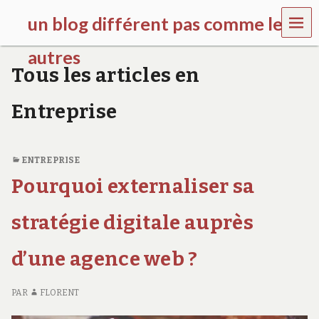
MEN
un blog différent pas comme les
U
autres
Tous les articles en
f
d
Entreprise
c
c
h
i
ENTREPRISE
l
d
Pourquoi externaliser sa
r
e
stratégie digitale auprès
n
.
o
d’une agence web ?
r
g
PAR
FLORENT