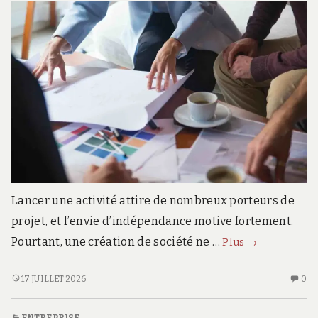
W
?
Lancer une activité attire de nombreux porteurs de
projet, et l’envie d’indépendance motive fortement.
Les
Pourtant, une création de société ne …
Plus
→
erreurs
fréquentes
LES
AU
17 JUILLET 2026
0
ERREURS
CO
lors
FRÉQUENTES
SU
de
ENTREPRISE