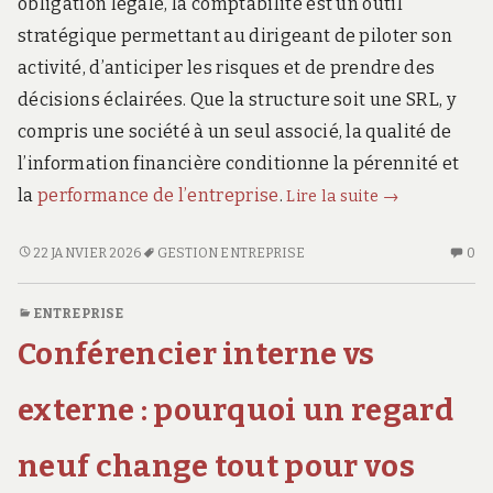
obligation légale, la comptabilité est un outil
stratégique permettant au dirigeant de piloter son
activité, d’anticiper les risques et de prendre des
décisions éclairées. Que la structure soit une SRL, y
compris une société à un seul associé, la qualité de
l’information financière conditionne la pérennité et
La
la
performance de l’entreprise
.
Lire la suite
→
tenue
comptable
LA
AU
22 JANVIER 2026
GESTION ENTREPRISE
0
TENUE
CO
rigoureuse
COMPTABLE
SU
pour
ENTREPRISE
RIGOUREUSE
LA
la
Conférencier interne vs
POUR
TE
société
LA
CO
de
SOCIÉTÉ
RI
externe : pourquoi un regard
conseil
DE
PO
CONSEIL
LA
à
neuf change tout pour vos
À
SO
Charleroi