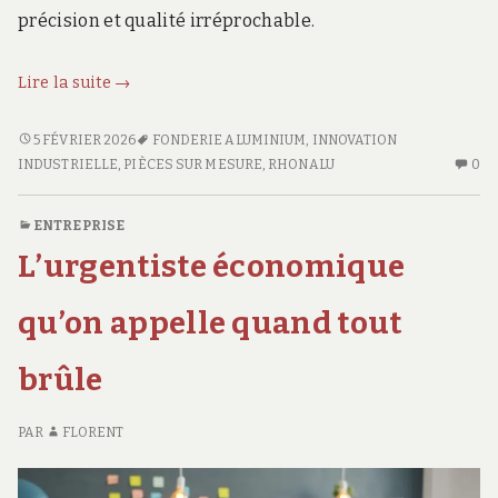
précision et qualité irréprochable.
Fonderie
Lire la suite
→
aluminium
Rhonalu
FONDERIE
5 FÉVRIER 2026
FONDERIE ALUMINIUM
,
INNOVATION
ALUMINIUM
AU
:
INDUSTRIELLE
,
PIÈCES SUR MESURE
,
RHONALU
0
RHONALU
CO
excellence
:
SU
technique
ENTREPRISE
EXCELLENCE
FO
et
L’urgentiste économique
TECHNIQUE
AL
accompagnement
ET
R
expert
ACCOMPAGNEMENT
:
qu’on appelle quand tout
EXPERT
EX
TE
brûle
ET
A
EX
PAR
FLORENT