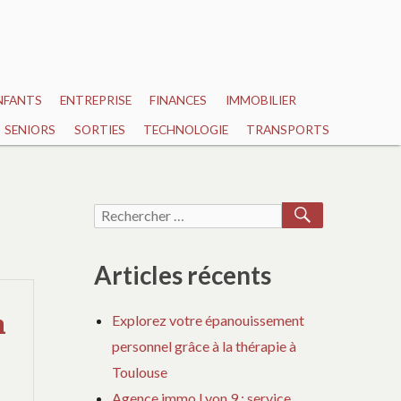
NFANTS
ENTREPRISE
FINANCES
IMMOBILIER
SENIORS
SORTIES
TECHNOLOGIE
TRANSPORTS
RECHERCH
Recherche
pour :
Articles récents
n
Explorez votre épanouissement
personnel grâce à la thérapie à
Toulouse
Agence immo Lyon 9 : service