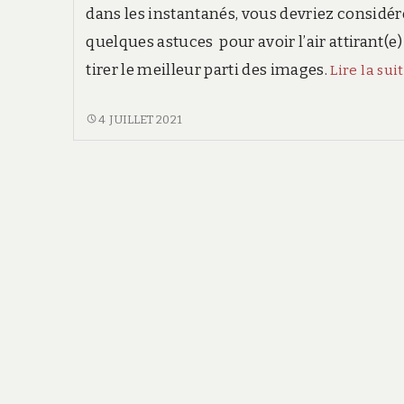
dans les instantanés, vous devriez considér
quelques astuces pour avoir l’air attirant(e)
tirer le meilleur parti des images.
Lire la sui
8
4 JUILLET 2021
ASTUCES
POUR
AVOIR
UN
AIR
ATTIRANT
SUR
LES
PHOTOS