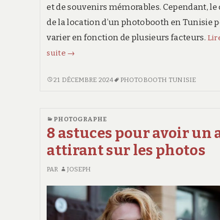
et de souvenirs mémorables. Cependant, le
de la location d’un photobooth en Tunisie 
varier en fonction de plusieurs facteurs.
Lir
Quel
suite
→
est
le
QUEL
21 DÉCEMBRE 2024
PHOTOBOOTH TUNISIE
EST
coût
LE
d’un
COÛT
PHOTOGRAPHE
photobooth
D’UN
8 astuces pour avoir un 
en
PHOTOBOOTH
attirant sur les photos
Tunisie
EN
TUNISIE
?
PAR
JOSEPH
?