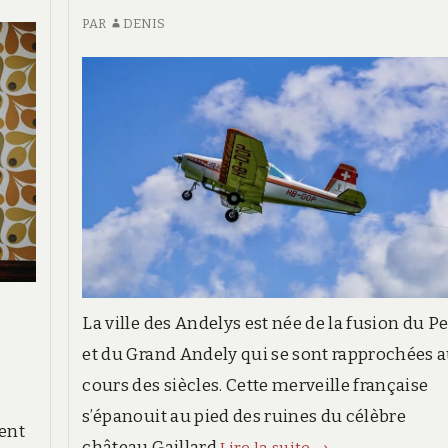
PAR
DENIS
La ville des Andelys est née de la fusion du Pe
et du Grand Andely qui se sont rapprochées 
cours des siècles. Cette merveille française
s’épanouit au pied des ruines du célèbre
ent
La
château Gaillard