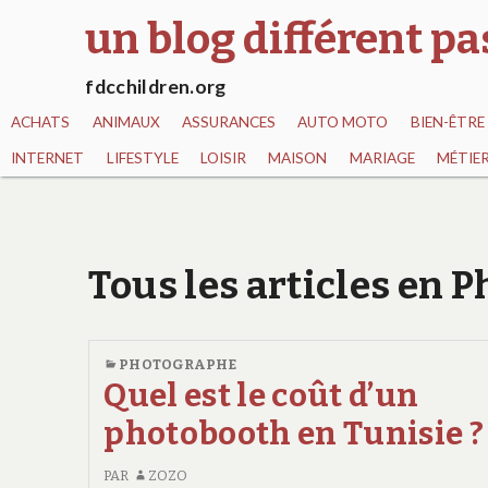
un blog différent p
fdcchildren.org
ACHATS
ANIMAUX
ASSURANCES
AUTO MOTO
BIEN-ÊTRE
INTERNET
LIFESTYLE
LOISIR
MAISON
MARIAGE
MÉTIE
Tous les articles en 
PHOTOGRAPHE
Quel est le coût d’un
photobooth en Tunisie ?
PAR
ZOZO