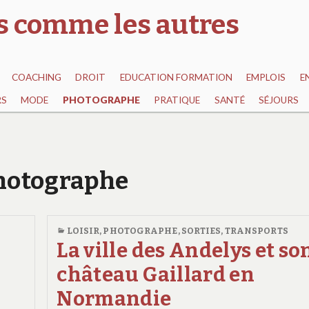
as comme les autres
COACHING
DROIT
EDUCATION FORMATION
EMPLOIS
E
RS
MODE
PHOTOGRAPHE
PRATIQUE
SANTÉ
SÉJOURS
Photographe
LOISIR
,
PHOTOGRAPHE
,
SORTIES
,
TRANSPORTS
La ville des Andelys et so
château Gaillard en
Normandie