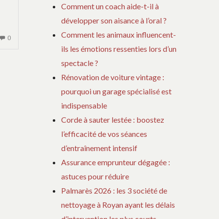
Comment un coach aide-t-il à
développer son aisance à l’oral ?
Comment les animaux influencent-
AUCUN
0
ils les émotions ressenties lors d’un
COMMENTAIRE
SUR
spectacle ?
LA
Rénovation de voiture vintage :
VILLE
pourquoi un garage spécialisé est
DES
indispensable
ANDELYS
ET
Corde à sauter lestée : boostez
SON
l’efficacité de vos séances
CHÂTEAU
d’entraînement intensif
GAILLARD
Assurance emprunteur dégagée :
EN
NORMANDIE
astuces pour réduire
Palmarès 2026 : les 3 société de
nettoyage à Royan ayant les délais
d’intervention les plus courts