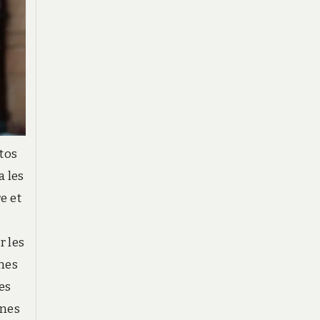
otos
a les
e et
r les
ones
res
unes