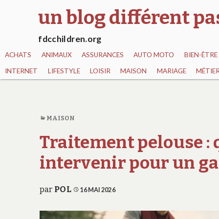
un blog différent p
fdcchildren.org
ACHATS
ANIMAUX
ASSURANCES
AUTO MOTO
BIEN-ÊTRE
INTERNET
LIFESTYLE
LOISIR
MAISON
MARIAGE
MÉTIE
MAISON
Traitement pelouse :
intervenir pour un g
par
POL
16 MAI 2026