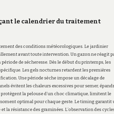
çant le calendrier du traitement
tement des conditions météorologiques. Le jardinier
eillement avant toute intervention. Un gazon ne réagit p
 période de sécheresse. Dès le début du printemps, les
spécifique. Les gels nocturnes retardent les premières
carification. Une période sèche impose un décalage de
ionnels évitent les chaleurs excessives pour semer, épand
 protègent la pelouse d’un choc climatique, limitent le
le moment optimal pour chaque geste. Le timing garantit
 et la résistance des graminées. L’observation des cycle