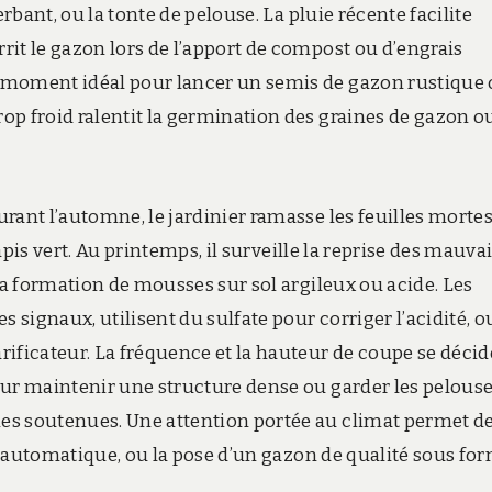
erbant, ou la tonte de pelouse. La pluie récente facilite
it le gazon lors de l’apport de compost ou d’engrais
 moment idéal pour lancer un semis de gazon rustique
p froid ralentit la germination des graines de gazon ou
rant l’automne, le jardinier ramasse les feuilles morte
tapis vert. Au printemps, il surveille la reprise des mauva
la formation de mousses sur sol argileux ou acide. Les
 signaux, utilisent du sulfate pour corriger l’acidité, o
ificateur. La fréquence et la hauteur de coupe se déci
our maintenir une structure dense ou garder les pelous
es soutenues. Une attention portée au climat permet d
ge automatique, ou la pose d’un gazon de qualité sous fo