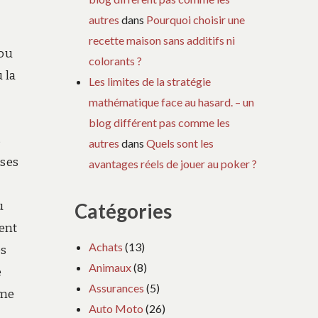
autres
dans
Pourquoi choisir une
recette maison sans additifs ni
 ou
colorants ?
 la
Les limites de la stratégie
mathématique face au hasard. – un
blog différent pas comme les
s
autres
dans
Quels sont les
ises
avantages réels de jouer au poker ?
u
Catégories
dent
Achats
(13)
es
Animaux
(8)
e
Assurances
(5)
rme
Auto Moto
(26)