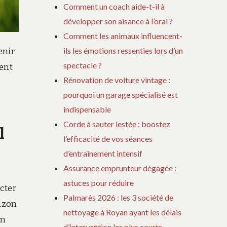
Comment un coach aide-t-il à
développer son aisance à l’oral ?
Comment les animaux influencent-
ils les émotions ressenties lors d’un
enir
spectacle ?
tent
Rénovation de voiture vintage :
pourquoi un garage spécialisé est
indispensable
Corde à sauter lestée : boostez
l
l’efficacité de vos séances
d’entraînement intensif
Assurance emprunteur dégagée :
astuces pour réduire
cter
Palmarès 2026 : les 3 société de
gazon
nettoyage à Royan ayant les délais
um
d’intervention les plus courts