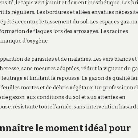
sité, le tapis vert jaunit et devient inesthétique. Les br
itifs réguliers. Les bordures et allées envahies nécessit
 répété accentue le tassement du sol. Les espaces gazon
formation de flaques lors des arrosages. Les racines
u manque d’oxygène.
pparition de parasites et de maladies. Les vers blancs et 
cheresse, sans mesures adaptées, réduit la vigueur du g
eutrage et limitant la repousse. Le gazon de qualité lai
e feuilles mortes et de débris végétaux. Un professionne
 de gazon, aux conditions du sol et aux attentes en
use, résistante toute l’année, sans intervention hasard
onnaître le moment idéal pour