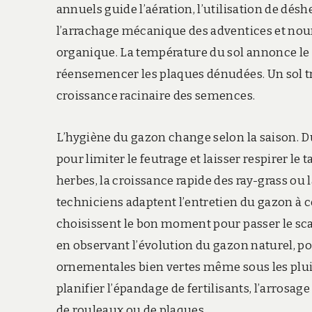
annuels guide l’aération, l’utilisation de désh
l’arrachage mécanique des adventices et nourr
organique. La température du sol annonce le
réensemencer les plaques dénudées. Un sol tro
croissance racinaire des semences.
L’hygiène du gazon change selon la saison. Du
pour limiter le feutrage et laisser respirer le 
herbes, la croissance rapide des ray-grass ou 
techniciens adaptent l’entretien du gazon à ces
choisissent le bon moment pour passer le scar
en observant l’évolution du gazon naturel, p
ornementales bien vertes même sous les plui
planifier l’épandage de fertilisants, l’arrosa
de rouleaux ou de plaques.