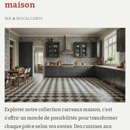
maison
IN
PAR
PASCAL CABUS
Explorer notre collection carreaux maison, c’est
s’offrir un monde de possibilités pour transformer
chaque pièce selon vos envies. Des cuisines aux