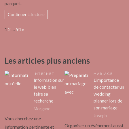
parquet…
Continuer la lecture
Page:
Next
1
2
…
94
»
Les articles plus anciens
INTERNET
MARIAGE
Information sur
L’importance
le web bien
de contacter un
faire sa
wedding
recherche
planner lors de
son mariage
Morgane
Joseph
Vous cherchez une
Organiser un événement aussi
information pertinente et