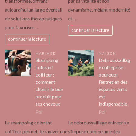
transformée, offrant
par sa vitalité et son
aujourd’hui un large éventail
dynamisme, mêlant modernité
de solutions thérapeutiques
et…
pour favoriser…
continuer la lecture
continuer la lecture
MARIAGE
MAISON
Shampoing
Débroussaillag
colorant
e entreprise :
coiffeur :
pourquoi
comment
l’entretien des
choisir le bon
espaces verts
produit pour
est
ses cheveux
indispensable
Pol
Pol
Le shampoing colorant
Le débroussaillage entreprise
coiffeur permet de raviver une
s’impose comme un enjeu