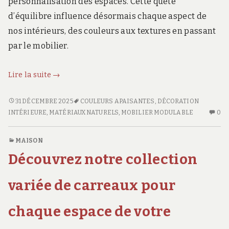
personnalisation des espaces. Cette quête
d’équilibre influence désormais chaque aspect de
nos intérieurs, des couleurs aux textures en passant
par le mobilier.
Tendances
Lire la suite
→
actuelles
:
TENDANCES
31 DÉCEMBRE 2025
COULEURS APAISANTES
,
DÉCORATION
ACTUELLES
AU
harmonie
INTÉRIEURE
,
MATÉRIAUX NATURELS
,
MOBILIER MODULABLE
0
:
CO
et
HARMONIE
SU
style
MAISON
ET
TE
en
Découvrez notre collection
STYLE
AC
décoration
EN
:
intérieure
DÉCORATION
H
variée de carreaux pour
INTÉRIEURE
ET
ST
chaque espace de votre
E
DÉ