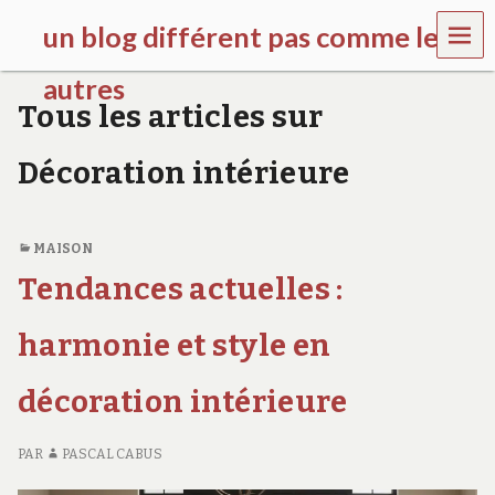
MEN
un blog différent pas comme les
U
autres
Tous les articles sur
f
d
Décoration intérieure
c
c
h
i
MAISON
l
d
Tendances actuelles :
r
e
harmonie et style en
n
.
o
décoration intérieure
r
g
PAR
PASCAL CABUS