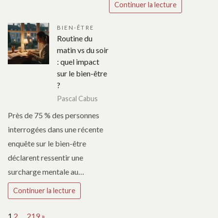
Continuer la lecture
BIEN-ÊTRE
Routine du
matin vs du soir
: quel impact
sur le bien-être
?
Pascal Cabus
Près de 75 % des personnes
interrogées dans une récente
enquête sur le bien-être
déclarent ressentir une
surcharge mentale au…
Continuer la lecture
Page:
Next
1
2
…
219
»