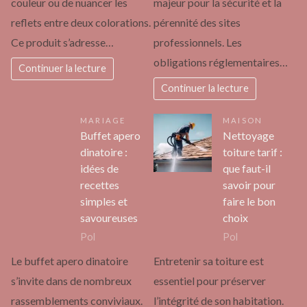
couleur ou de nuancer les
majeur pour la sécurité et la
reflets entre deux colorations.
pérennité des sites
Ce produit s’adresse…
professionnels. Les
obligations réglementaires…
Continuer la lecture
Continuer la lecture
MARIAGE
MAISON
Buffet apero
Nettoyage
dinatoire :
toiture tarif :
idées de
que faut-il
recettes
savoir pour
simples et
faire le bon
savoureuses
choix
Pol
Pol
Le buffet apero dinatoire
Entretenir sa toiture est
s’invite dans de nombreux
essentiel pour préserver
rassemblements conviviaux.
l’intégrité de son habitation.