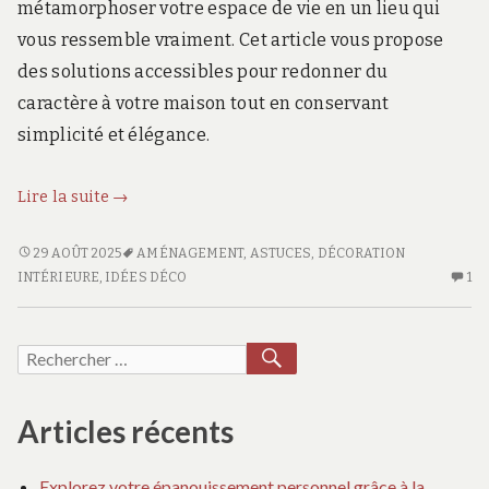
métamorphoser votre espace de vie en un lieu qui
vous ressemble vraiment. Cet article vous propose
des solutions accessibles pour redonner du
caractère à votre maison tout en conservant
simplicité et élégance.
Idées
Lire la suite
→
novatrices
pour
IDÉES
29 AOÛT 2025
AMÉNAGEMENT
,
ASTUCES
,
DÉCORATION
NOVATRICES
U
transformer
INTÉRIEURE
,
IDÉES DÉCO
1
POUR
SE
votre
TRANSFORMER
CO
espace
VOTRE
SU
RECHERCHER
Recherche
de
ESPACE
ID
pour :
vie
DE
NO
intérieur
VIE
PO
Articles récents
INTÉRIEUR
TR
VO
Explorez votre épanouissement personnel grâce à la