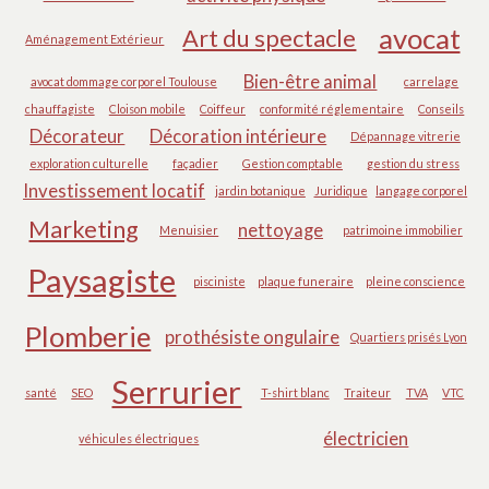
avocat
Art du spectacle
Aménagement Extérieur
Bien-être animal
avocat dommage corporel Toulouse
carrelage
chauffagiste
Cloison mobile
Coiffeur
conformité réglementaire
Conseils
Décorateur
Décoration intérieure
Dépannage vitrerie
exploration culturelle
façadier
Gestion comptable
gestion du stress
Investissement locatif
jardin botanique
Juridique
langage corporel
Marketing
nettoyage
Menuisier
patrimoine immobilier
Paysagiste
pisciniste
plaque funeraire
pleine conscience
Plomberie
prothésiste ongulaire
Quartiers prisés Lyon
Serrurier
santé
SEO
T-shirt blanc
Traiteur
TVA
VTC
électricien
véhicules électriques