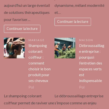
aujourd’hui un large éventail
dynamisme, mêlant modernité
de solutions thérapeutiques
et…
pour favoriser…
Continuer la lecture
Continuer la lecture
MARIAGE
MAISON
Shampoing
Débroussaillag
colorant
e entreprise :
coiffeur :
pourquoi
comment
l’entretien des
choisir le bon
espaces verts
produit pour
est
ses cheveux
indispensable
Pol
Pol
Le shampoing colorant
Le débroussaillage entreprise
coiffeur permet de raviver une
s’impose comme un enjeu