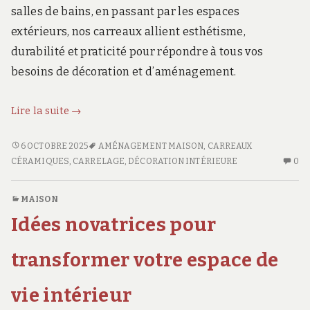
salles de bains, en passant par les espaces
extérieurs, nos carreaux allient esthétisme,
durabilité et praticité pour répondre à tous vos
besoins de décoration et d’aménagement.
Découvrez
Lire la suite
→
notre
collection
DÉCOUVREZ
6 OCTOBRE 2025
AMÉNAGEMENT MAISON
,
CARREAUX
NOTRE
AU
variée
CÉRAMIQUES
,
CARRELAGE
,
DÉCORATION INTÉRIEURE
0
COLLECTION
CO
de
VARIÉE
SU
carreaux
MAISON
DE
DÉ
pour
Idées novatrices pour
CARREAUX
NO
chaque
POUR
CO
espace
CHAQUE
VA
transformer votre espace de
ESPACE
D
de
DE
CA
votre
vie intérieur
VOTRE
PO
maison