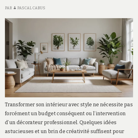
MAISON
C
ES
PAR
PASCAL CABUS
D
VO
M
Transformer son intérieur avec style ne nécessite pas
forcément un budget conséquent ou l’intervention
d’un décorateur professionnel. Quelques idées
astucieuses et un brin de créativité suffisent pour