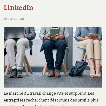
EX
LinkedIn
D
L’
AR
PAR
VICTOR
Le marché du travail change vite et surprend. Les
entreprises recherchent désormais des profils plus