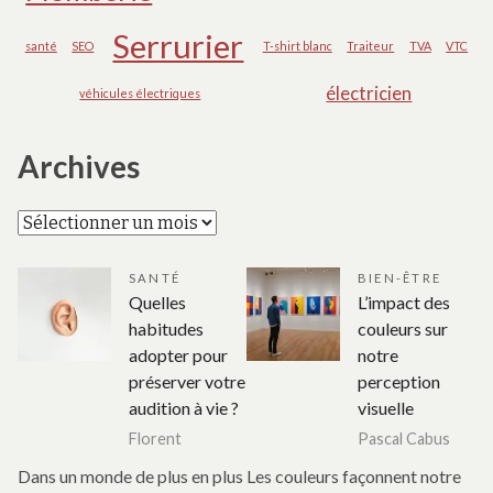
Serrurier
santé
SEO
T-shirt blanc
Traiteur
TVA
VTC
électricien
véhicules électriques
Archives
Archives
SANTÉ
BIEN-ÊTRE
Quelles
L’impact des
habitudes
couleurs sur
adopter pour
notre
préserver votre
perception
audition à vie ?
visuelle
Florent
Pascal Cabus
Dans un monde de plus en plus
Les couleurs façonnent notre