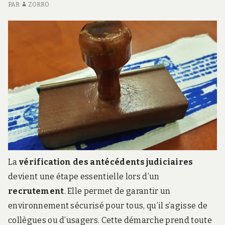
chômage
CHÔMAGE
D
PAR
ZORRO
ES
PO
LE
C
La
vérification des antécédents judiciaires
devient une étape essentielle lors d’un
recrutement
. Elle permet de garantir un
environnement sécurisé pour tous, qu’il s’agisse de
collègues ou d’usagers. Cette démarche prend toute