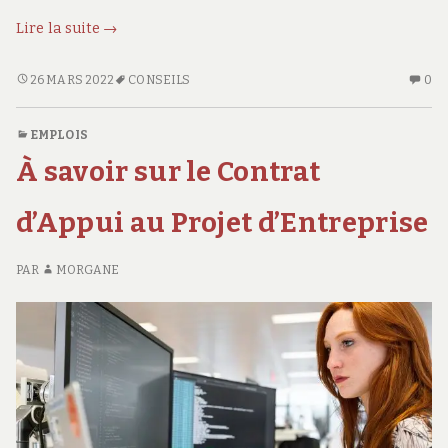
Conseils
Lire la suite
→
pour
bien
CONSEILS
AU
26 MARS 2022
CONSEILS
0
POUR
CO
rédiger
BIEN
SU
sa
EMPLOIS
RÉDIGER
CO
lettre
À savoir sur le Contrat
SA
PO
de
LETTRE
BI
démission
DE
RÉ
d’Appui au Projet d’Entreprise
DÉMISSION
S
LE
PAR
MORGANE
D
DÉ