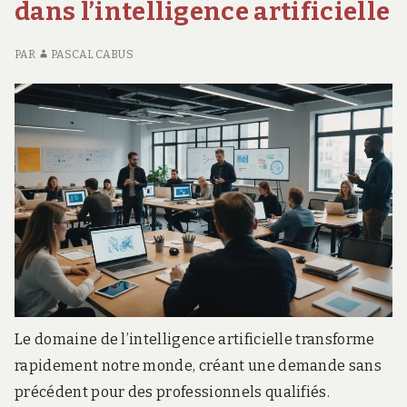
dans l’intelligence artificielle
DE
U
B
PAR
PASCAL CABUS
AV
Le domaine de l’intelligence artificielle transforme
rapidement notre monde, créant une demande sans
précédent pour des professionnels qualifiés.