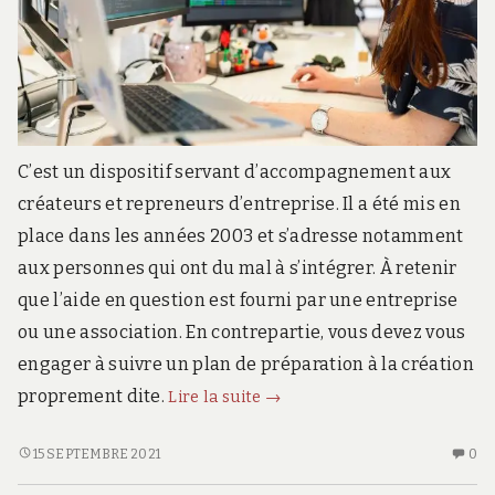
C’est un dispositif servant d’accompagnement aux
créateurs et repreneurs d’entreprise. Il a été mis en
place dans les années 2003 et s’adresse notamment
aux personnes qui ont du mal à s’intégrer. À retenir
que l’aide en question est fourni par une entreprise
ou une association. En contrepartie, vous devez vous
engager à suivre un plan de préparation à la création
À
proprement dite.
Lire la suite
→
savoir
sur
À
AU
15 SEPTEMBRE 2021
0
SAVOIR
CO
le