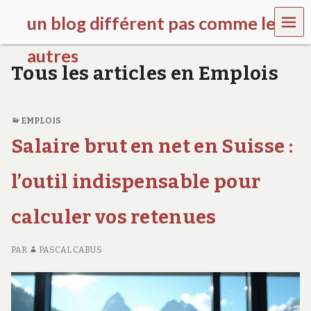
MEN
un blog différent pas comme les
U
autres
Tous les articles en Emplois
f
d
c
c
EMPLOIS
h
Salaire brut en net en Suisse :
i
l
d
l’outil indispensable pour
r
e
calculer vos retenues
n
.
o
PAR
PASCAL CABUS
r
g