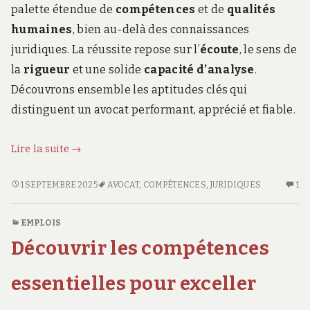
palette étendue de
compétences
et de
qualités
humaines
, bien au-delà des connaissances
juridiques. La réussite repose sur l’
écoute
, le sens de
la
rigueur
et une solide
capacité d’analyse
.
Découvrons ensemble les aptitudes clés qui
distinguent un avocat performant, apprécié et fiable.
Compétences
Lire la suite
→
et
qualités
COMPÉTENCES
U
1 SEPTEMBRE 2025
AVOCAT
,
COMPÉTENCES
,
JURIDIQUES
1
ET
SE
essentielles
QUALITÉS
CO
pour
EMPLOIS
ESSENTIELLES
SU
devenir
Découvrir les compétences
POUR
CO
un
DEVENIR
ET
bon
UN
QU
essentielles pour exceller
avocat
BON
ES
AVOCAT
PO