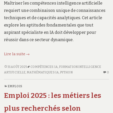
Maîtriser les compétences intelligence artificielle
requiert une combinaison unique de connaissances
techniques et de capacités analytiques. Cet article
explore les aptitudes fondamentales que tout
aspirant spécialiste en IA doit développer pour
réussir dans ce secteur dynamique.
Découvrir
Lire la suite
→
les
compétences
DÉCOUVRIR
31 AOÛT 2025
COMPÉTENCES IA
,
FORMATION INTELLIGENCE
LES
AU
essentielles
ARTIFICIELLE
,
MATHÉMATIQUES IA
,
PYTHON
0
COMPÉTENCES
CO
pour
ESSENTIELLES
SU
exceller
EMPLOIS
POUR
DÉ
dans
Emploi 2025 : les métiers les
EXCELLER
LE
l’intelligence
DANS
CO
artificielle
L’INTELLIGENCE
ES
plus recherchés selon
ARTIFICIELLE
PO