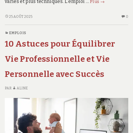
Emploi
variés et plus techniques. L’emploi …
Plus
→
2025
:
EMPLOI
AU
25 AOÛT 2025
0
2025
CO
les
:
SU
métiers
EMPLOIS
LES
EM
les
10 Astuces pour Équilibrer
MÉTIERS
20
plus
LES
:
recherchés
PLUS
LE
Vie Professionnelle et Vie
selon
RECHERCHÉS
MÉ
SELON
LE
LinkedIn
Personnelle avec Succès
LINKEDIN
PL
RE
SE
PAR
ALINE
LI