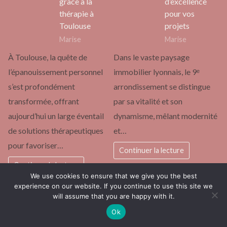
grâce à la
d’excellence
thérapie à
pour vos
Toulouse
projets
Marise
Marise
À Toulouse, la quête de
Dans le vaste paysage
l’épanouissement personnel
immobilier lyonnais, le 9ᵉ
s’est profondément
arrondissement se distingue
transformée, offrant
par sa vitalité et son
aujourd’hui un large éventail
dynamisme, mêlant modernité
de solutions thérapeutiques
et…
pour favoriser…
Continuer la lecture
Continuer la lecture
We use cookies to ensure that we give you the best
experience on our website. If you continue to use this site we
MARIAGE
MAISON
will assume that you are happy with it.
Shampoing
Débroussaillag
colorant
e entreprise :
Ok
coiffeur :
pourquoi