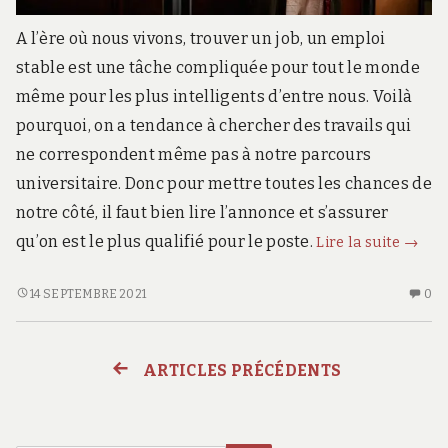
A l’ère où nous vivons, trouver un job, un emploi
stable est une tâche compliquée pour tout le monde
même pour les plus intelligents d’entre nous. Voilà
pourquoi, on a tendance à chercher des travails qui
ne correspondent même pas à notre parcours
universitaire. Donc pour mettre toutes les chances de
notre côté, il faut bien lire l’annonce et s’assurer
Trouv
qu’on est le plus qualifié pour le poste.
Lire la suite
→
un
emplo
TROUVER
AU
14 SEPTEMBRE 2021
0
UN
CO
les
EMPLOI,
SU
pistes
LES
TR
à
ARTICLES PRÉCÉDENTS
Navigation
PISTES
U
favori
À
EM
et
des
FAVORISER
LE
l’erre
ET
PI