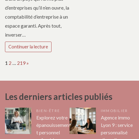
d’entreprises qu’il n’en ouvre, la
comptabilité d’entreprise à un
espace garanti. Après tout,
inverser…
Continuer la lecture
Page:
Next
1
2
…
219
»
Les derniers articles publiés
BIEN-ÊTRE
IMMOBILIER
Explorez votre
Agence immo
épanouissemen
Lyon 9 : service
t personnel
personnalisé