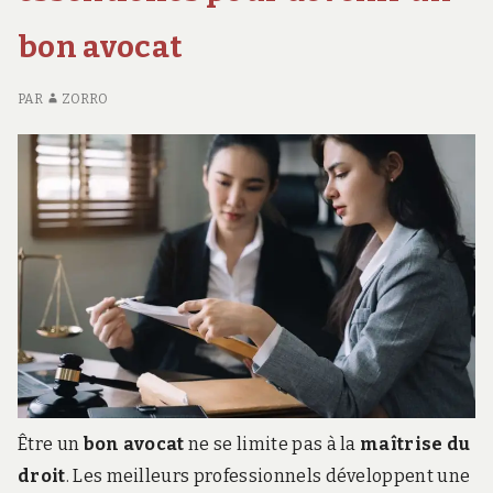
SOCIAUX
DE
AN
bon avocat
JU
ET
SO
PAR
ZORRO
Être un
bon avocat
ne se limite pas à la
maîtrise du
droit
. Les meilleurs professionnels développent une