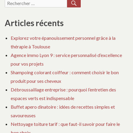
RECHERCHER
Recherche
L’ERREUR
À
à
articles
pour :
À
FA
éviter
ÉVITER
ET
Articles récents
L’
À
Explorez votre épanouissement personnel grâce à la
ÉV
thérapie à Toulouse
Agence immo Lyon 9 : service personnalisé d’excellence
pour vos projets
Shampoing colorant coiffeur : comment choisir le bon
produit pour ses cheveux
Débroussaillage entreprise : pourquoi l’entretien des
espaces verts est indispensable
Buffet apero dinatoire : idées de recettes simples et
savoureuses
Nettoyage toiture tarif : que faut-il savoir pour faire le
bon choix