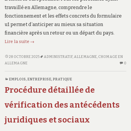
travaillé en Allemagne, comprendre le
fonctionnement et les effets concrets du formulaire
u1 permet d’anticiper au mieux sa situation
financière après un retour ou un départ du pays.
Comprendre
Lire la suite
→
l’impact
du
COMPRENDRE
28 OCTOBRE 2025
ADMINISTRATIF
,
ALLEMAGNE
,
CHOMAGE EN
L’IMPACT
AU
formulaire
ALLEMAGNE
0
DU
CO
u1
FORMULAIRE
SU
en
EMPLOIS
,
ENTREPRISE
,
PRATIQUE
U1
C
Allemagne :
Procédure détaillée de
EN
L’
une
ALLEMAGNE :
D
démarche
UNE
FO
vérification des antécédents
DÉMARCHE
U1
essentielle
ESSENTIELLE
E
pour
juridiques et sociaux
POUR
AL
le
LE
UN