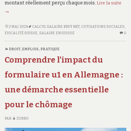
Sala
montant réellement perçu chaque mois.
Lire la suite
brut
→
en
net
SALAIRE
2 MAI 2026
CALCUL SALAIRE BRUT NET
,
COTISATIONS SOCIALES
,
en
BRUT
AU
FISCALITÉ SUISSE
,
SALAIRE EN SUISSE
0
EN
CO
Suis
NET
SU
:
DROIT
,
EMPLOIS
,
PRATIQUE
EN
SA
l’out
Comprendre l’impact du
SUISSE
BR
indi
:
E
pou
L’OUTIL
NE
formulaire u1 en Allemagne :
calc
INDISPENSABLE
E
POUR
SU
vos
une démarche essentielle
CALCULER
:
rete
VOS
L’
pour le chômage
RETENUES
IN
PO
CA
PAR
ZORRO
VO
RE