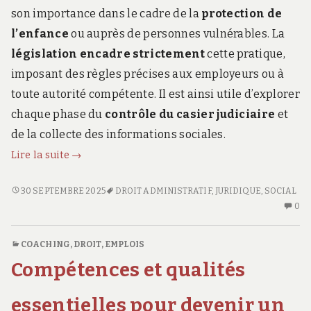
son importance dans le cadre de la
protection de
l’enfance
ou auprès de personnes vulnérables. La
législation encadre strictement
cette pratique,
imposant des règles précises aux employeurs ou à
toute autorité compétente. Il est ainsi utile d’explorer
chaque phase du
contrôle du casier judiciaire
et
de la collecte des informations sociales.
Procédure
Lire la suite
→
détaillée
de
PROCÉDURE
30 SEPTEMBRE 2025
DROIT ADMINISTRATIF
,
JURIDIQUE
,
SOCIAL
DÉTAILLÉE
AU
vérification
0
DE
CO
des
VÉRIFICATION
SU
antécédents
COACHING
,
DROIT
,
EMPLOIS
DES
PR
juridiques
Compétences et qualités
ANTÉCÉDENTS
DÉ
et
JURIDIQUES
D
sociaux
ET
VÉ
essentielles pour devenir un