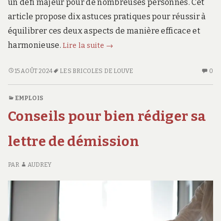
un défi majeur pour de nombreuses personnes. Cet
article propose dix astuces pratiques pour réussir à
équilibrer ces deux aspects de manière efficace et
10
harmonieuse.
Lire la suite
→
Astuces
pour
10
AU
15 AOÛT 2024
LES BRICOLES DE LOUVE
0
ASTUCES
CO
Équilibrer
POUR
SU
Vie
EMPLOIS
ÉQUILIBRER
10
Professionnelle
Conseils pour bien rédiger sa
VIE
AS
et
PROFESSIONNELLE
PO
Vie
ET
ÉQ
lettre de démission
Personnelle
VIE
VI
PERSONNELLE
PR
avec
PAR
AUDREY
AVEC
ET
Succès
SUCCÈS
VI
PE
AV
SU