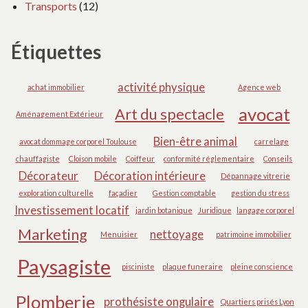
Transports
(12)
Étiquettes
activité physique
achat immobilier
Agence web
avocat
Art du spectacle
Aménagement Extérieur
Bien-être animal
avocat dommage corporel Toulouse
carrelage
chauffagiste
Cloison mobile
Coiffeur
conformité réglementaire
Conseils
Décorateur
Décoration intérieure
Dépannage vitrerie
exploration culturelle
façadier
Gestion comptable
gestion du stress
Investissement locatif
jardin botanique
Juridique
langage corporel
Marketing
nettoyage
Menuisier
patrimoine immobilier
Paysagiste
pisciniste
plaque funeraire
pleine conscience
Plomberie
prothésiste ongulaire
Quartiers prisés Lyon