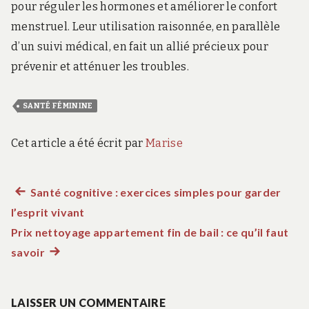
pour réguler les hormones et améliorer le confort
menstruel. Leur utilisation raisonnée, en parallèle
d’un suivi médical, en fait un allié précieux pour
prévenir et atténuer les troubles.
SANTÉ FÉMININE
Cet article a été écrit par
Marise
Article
Santé cognitive : exercices simples pour garder
Navigation
l’esprit vivant
précédent :
de
Prix nettoyage appartement fin de bail : ce qu’il faut
savoir
Article
l’article
suivant
:
LAISSER UN COMMENTAIRE