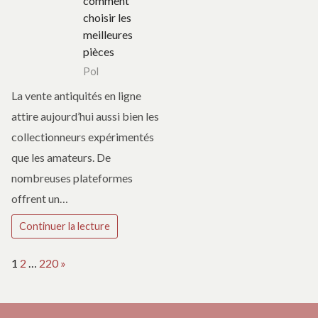
comment
choisir les
meilleures
pièces
Pol
La vente antiquités en ligne
attire aujourd’hui aussi bien les
collectionneurs expérimentés
que les amateurs. De
nombreuses plateformes
offrent un…
Continuer la lecture
Page:
Next
1
2
…
220
»