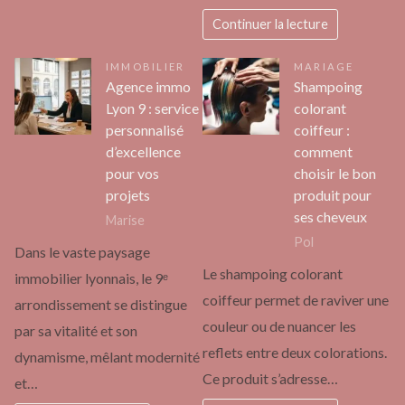
Continuer la lecture
IMMOBILIER
MARIAGE
Agence immo
Shampoing
Lyon 9 : service
colorant
personnalisé
coiffeur :
d’excellence
comment
pour vos
choisir le bon
projets
produit pour
ses cheveux
Marise
Pol
Dans le vaste paysage
Le shampoing colorant
immobilier lyonnais, le 9ᵉ
coiffeur permet de raviver une
arrondissement se distingue
couleur ou de nuancer les
par sa vitalité et son
reflets entre deux colorations.
dynamisme, mêlant modernité
Ce produit s’adresse…
et…