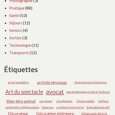
Photographe
(3)
Pratique
(88)
Santé
(53)
Séjours
(12)
Seniors
(4)
Sorties
(3)
Technologie
(11)
Transports
(12)
Étiquettes
activité physique
achat immobilier
Aménagement Extérieur
avocat
Art du spectacle
avocat dommage corporel Toulouse
Bien-être animal
carrelage
chauffagiste
Cloison mobile
Coiffeur
conformité réglementaire
Couvreur
création d'entreprise
droit administratif
Décorateur
Décoration intérieure
Dépannage vitrerie