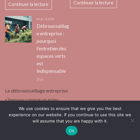
Continuer la lecture
Continuer la lecture
MAISON
Débroussaillag
e entreprise :
pourquoi
l’entretien des
espaces verts
est
indispensable
Pol
Le débroussaillage entreprise
s’impose comme un enjeu
majeur pour la sécurité et la
We use cookies to ensure that we give you the best
experience on our website. If you continue to use this site we
pérennité des sites
will assume that you are happy with it.
professionnels. Les
Ok
obligations réglementaires…