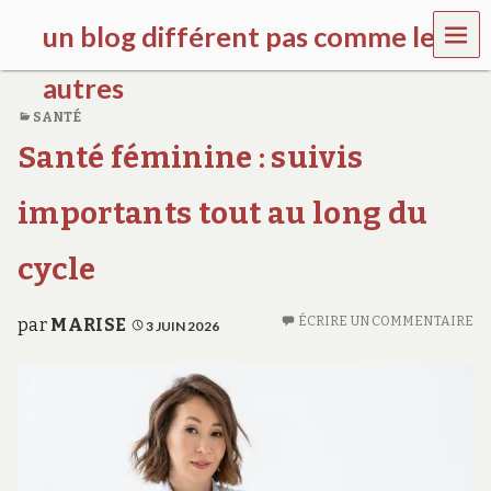
MEN
un blog différent pas comme les
U
autres
SANTÉ
f
Santé féminine : suivis
d
c
c
importants tout au long du
h
i
l
cycle
d
r
e
ÉCRIRE UN COMMENTAIRE
par
MARISE
3 JUIN 2026
n
.
o
r
g