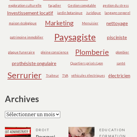
exploration culturelle
façadier
Gestion comptable
gestion du stress
Investissement locatif
jardin botanique
Juridique
langage corporel
Marketing
nettoyage
maison écologique
Menuisier
Paysagiste
pisciniste
patrimoine immobilier
Plomberie
plaque funeraire
pleine conscience
plombier
prothésiste ongulaire
Quartiers prisés Lyon
santé
Serrurier
électricien
Traiteur
TVA
véhicules électriques
Archives
Archives
DROIT
EDUCATION
Pourquoi
FORMATION