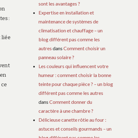
sont les avantages ?
ion
Expertise en installation et
es :
maintenance de systèmes de
climatisation et chauffage – un
 liée
blog différent pas comme les
autres
dans
Comment choisir un
panneau solaire ?
vent
Les couleurs qui influencent votre
 en
humeur : comment choisir la bonne
teinte pour chaque pièce ? – un blog
 ce
différent pas comme les autres
dans
Comment donner du
caractère à une chambre ?
Délicieuse canette rôtie au four :
astuces et conseils gourmands – un
blog différent pas comme les