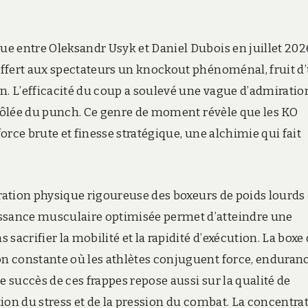
e entre Oleksandr Usyk et Daniel Dubois en juillet 202
offert aux spectateurs un knockout phénoménal, fruit d
n. L’efficacité du coup a soulevé une vague d’admiratio
ntrôlée du punch. Ce genre de moment révèle que les KO
force brute et finesse stratégique, une alchimie qui fait
aration physique rigoureuse des boxeurs de poids lourds 
sance musculaire optimisée permet d’atteindre une
sacrifier la mobilité et la rapidité d’exécution. La boxe
n constante où les athlètes conjuguent force, enduranc
succès de ces frappes repose aussi sur la qualité de
ion du stress et de la pression du combat. La concentra