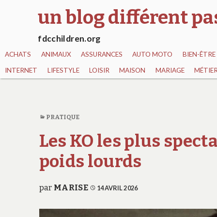
un blog différent p
fdcchildren.org
ACHATS
ANIMAUX
ASSURANCES
AUTO MOTO
BIEN-ÊTRE
INTERNET
LIFESTYLE
LOISIR
MAISON
MARIAGE
MÉTIE
PRATIQUE
Les KO les plus spect
poids lourds
par
MARISE
14 AVRIL 2026