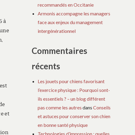
recommandés en Occitanie
Armonis accompagne les managers
6 à
face aux enjeux du management
’une
intergénérationnel
n,
Commentaires
récents
Les jouets pour chiens favorisant
est
l’exercice physique : Pourquoi sont-
ils essentiels ? – un blog différent
 de
pas comme les autres
dans
Conseils
e et
et astuces pour conserver son chien
en bonne santé physique
tion
Technologies d’impression : quelles