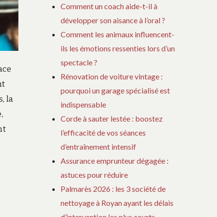
Comment un coach aide-t-il à
développer son aisance à l’oral ?
Comment les animaux influencent-
ils les émotions ressenties lors d’un
spectacle ?
ace
Rénovation de voiture vintage :
nt
pourquoi un garage spécialisé est
, la
indispensable
,
Corde à sauter lestée : boostez
nt
l’efficacité de vos séances
d’entraînement intensif
Assurance emprunteur dégagée :
astuces pour réduire
Palmarès 2026 : les 3 société de
nettoyage à Royan ayant les délais
d’intervention les plus courts