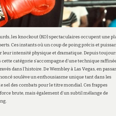
ourds, les knockout (KO) spectaculaires occupent une pl
erts. Ces instants où un coup de poing précis et puissa
r leur intensité physique et dramatique. Depuis toujours
 cette catégorie s’accompagne d’une technique raffinée
vés dans l’histoire. De Wembley à Las Vegas, en passa
ononcé soulève un enthousiasme unique tant dans les
le sel des combats pour le titre mondial. Ces frappes
 force brute, mais également d’un subtil mélange de
ing.