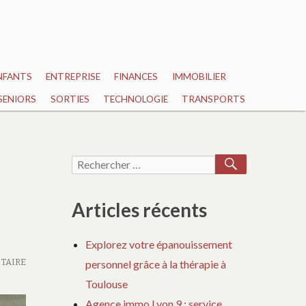
NFANTS
ENTREPRISE
FINANCES
IMMOBILIER
SENIORS
SORTIES
TECHNOLOGIE
TRANSPORTS
RECHERCH
Recherche
pour :
Articles récents
Explorez votre épanouissement
TAIRE
personnel grâce à la thérapie à
Toulouse
Agence immo Lyon 9 : service