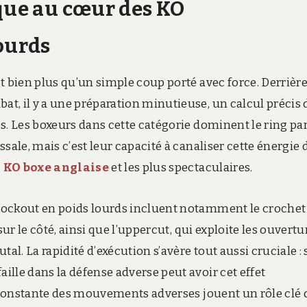
ique au cœur des KO
lourds
t bien plus qu’un simple coup porté avec force. Derrièr
t, il y a une préparation minutieuse, un calcul précis 
s. Les boxeurs dans cette catégorie dominent le ring pa
sale, mais c’est leur capacité à canaliser cette énergie
x KO boxe anglaise
et les plus spectaculaires.
nockout en poids lourds incluent notamment le crochet
sur le côté, ainsi que l’uppercut, qui exploite les ouvertu
. La rapidité d’exécution s’avère tout aussi cruciale : 
lle dans la défense adverse peut avoir cet effet
on constante des mouvements adverses jouent un rôle clé