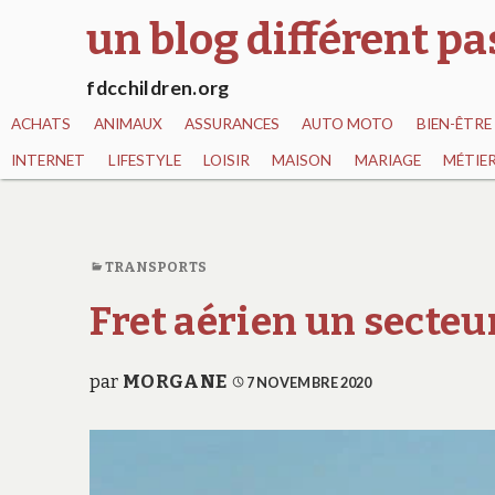
un blog différent p
fdcchildren.org
ACHATS
ANIMAUX
ASSURANCES
AUTO MOTO
BIEN-ÊTRE
INTERNET
LIFESTYLE
LOISIR
MAISON
MARIAGE
MÉTIE
TRANSPORTS
Fret aérien un secteu
par
MORGANE
7 NOVEMBRE 2020