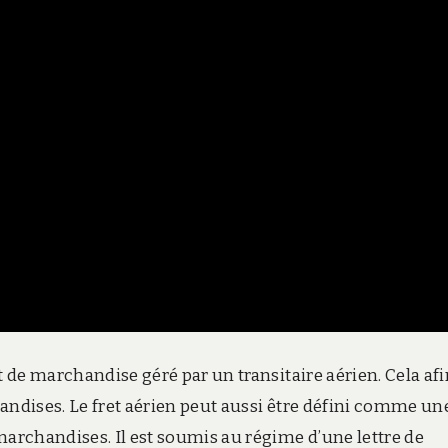
t de marchandise géré par un transitaire aérien. Cela afi
andises. Le fret aérien peut aussi être défini comme un
rchandises. Il est soumis au régime d’une lettre de