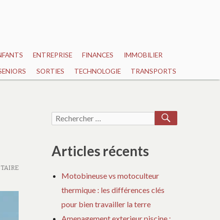
NFANTS
ENTREPRISE
FINANCES
IMMOBILIER
SENIORS
SORTIES
TECHNOLOGIE
TRANSPORTS
RECHERCH
Recherche
pour :
Articles récents
TAIRE
Motobineuse vs motoculteur
thermique : les différences clés
pour bien travailler la terre
Amenagement exterieur piscine :