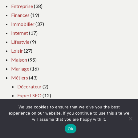
Entreprise
(38)
Finances
(19)
Immobilier
(37)
Internet
(17)
Lifestyle
(9)
Loisir
(27)
Maison
(95)
Mariage
(16)
Métiers
(43)
Décorateur
(2)
Expert SEO
(12)
Exterminateur nuisibles
(3)
We use cookies to ensure that we give you the best
Plombier
(13)
experience on our website. If you continue to use this site we
will assume that you are happy with it.
Serruriers
(8)
Ok
Mode
(16)