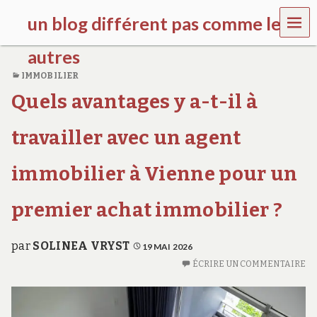
MEN
un blog différent pas comme les
U
autres
IMMOBILIER
f
Quels avantages y a-t-il à
d
c
c
travailler avec un agent
h
i
l
immobilier à Vienne pour un
d
r
premier achat immobilier ?
e
n
.
o
par
SOLINEA VRYST
19 MAI 2026
r
ÉCRIRE UN COMMENTAIRE
g