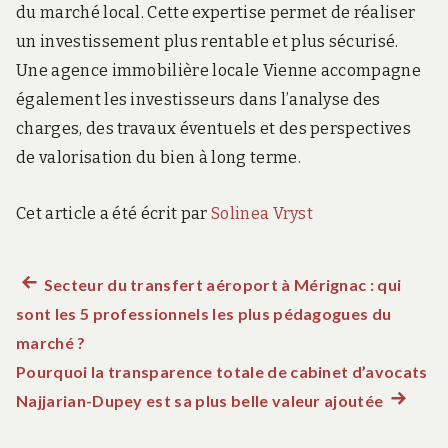
du marché local. Cette expertise permet de réaliser
un investissement plus rentable et plus sécurisé.
Une agence immobilière locale Vienne accompagne
également les investisseurs dans l’analyse des
charges, des travaux éventuels et des perspectives
de valorisation du bien à long terme.
Cet article a été écrit par
Solinea Vryst
Article
Secteur du transfert aéroport à Mérignac : qui
Navigation
sont les 5 professionnels les plus pédagogues du
précédent :
de
marché ?
Pourquoi la transparence totale de cabinet d’avocats
l’article
Najjarian-Dupey est sa plus belle valeur ajoutée
Article
suivant