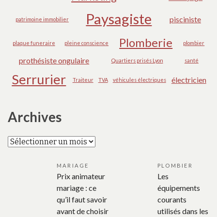
Paysagiste
pisciniste
patrimoine immobilier
Plomberie
plaque funeraire
pleine conscience
plombier
prothésiste ongulaire
Quartiers prisés Lyon
santé
Serrurier
électricien
Traiteur
TVA
véhicules électriques
Archives
Archives
MARIAGE
PLOMBIER
Prix animateur
Les
mariage : ce
équipements
qu’il faut savoir
courants
avant de choisir
utilisés dans les