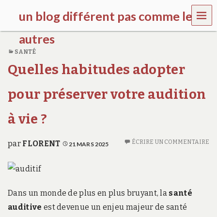
MEN
un blog différent pas comme les
U
autres
SANTÉ
f
Quelles habitudes adopter
d
c
c
pour préserver votre audition
h
i
l
à vie ?
d
r
e
ÉCRIRE UN COMMENTAIRE
par
FLORENT
21 MARS 2025
n
.
o
r
g
Dans un monde de plus en plus bruyant, la
santé
auditive
est devenue un enjeu majeur de santé