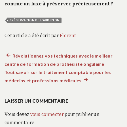
comme un luxe à préserver précieusement ?
PRÉSERVATION DE L'AUDITION
Cet article a été écrit par
Florent
Article
Révolutionnez vos techniques avec le meilleur
Navigation
centre de formation de prothésiste ongulaire
précédent :
de
Tout savoir sur le traitement comptable pour les
médecins et professions médicales
Article
l’article
suivant
:
LAISSER UN COMMENTAIRE
Vous devez
vous connecter
pour publier un
commentaire.