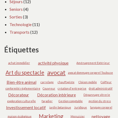
Séjours
(12)
Seniors
(4)
Sorties
(3)
Technologie
(11)
Transports
(12)
Étiquettes
activité physique
achat immobilier
Aménagement Extérieur
avocat
Art du spectacle
avocat dommage corporel Toulouse
Bien-être animal
carrelage
chauffagiste
Cloison mobile
Coiffeur
conformité réglementaire
Couvreur
création d'entreprise
droit administratif
Décorateur
Décoration intérieure
Dépannage vitrerie
exploration culturelle
façadier
Gestion comptable
gestion du stress
Investissement locatif
jardin botanique
Juridique
langage corporel
Marketing
nettoyage
maison écologique
Menuisier