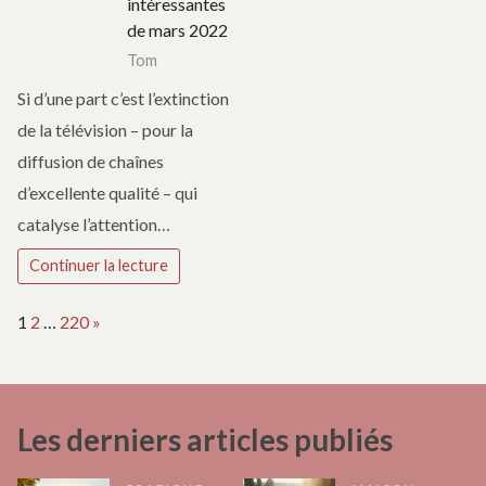
intéressantes
de mars 2022
Tom
Si d’une part c’est l’extinction
de la télévision – pour la
diffusion de chaînes
d’excellente qualité – qui
catalyse l’attention…
Continuer la lecture
Page:
Next
1
2
…
220
»
Les derniers articles publiés