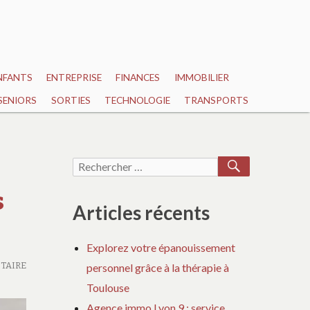
NFANTS
ENTREPRISE
FINANCES
IMMOBILIER
SENIORS
SORTIES
TECHNOLOGIE
TRANSPORTS
RECHERCH
Recherche
pour :
s
Articles récents
Explorez votre épanouissement
TAIRE
personnel grâce à la thérapie à
Toulouse
Agence immo Lyon 9 : service