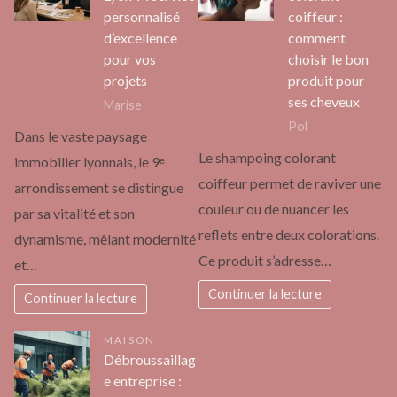
personnalisé
coiffeur :
d’excellence
comment
pour vos
choisir le bon
projets
produit pour
ses cheveux
Marise
Pol
Dans le vaste paysage
Le shampoing colorant
immobilier lyonnais, le 9ᵉ
coiffeur permet de raviver une
arrondissement se distingue
couleur ou de nuancer les
par sa vitalité et son
reflets entre deux colorations.
dynamisme, mêlant modernité
Ce produit s’adresse…
et…
Continuer la lecture
Continuer la lecture
MAISON
Débroussaillag
e entreprise :