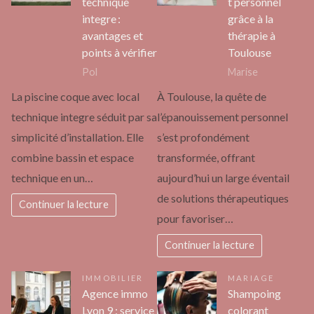
technique
t personnel
integre :
grâce à la
avantages et
thérapie à
points à vérifier
Toulouse
Pol
Marise
La piscine coque avec local
À Toulouse, la quête de
technique integre séduit par sa
l’épanouissement personnel
simplicité d’installation. Elle
s’est profondément
combine bassin et espace
transformée, offrant
technique en un…
aujourd’hui un large éventail
de solutions thérapeutiques
Continuer la lecture
pour favoriser…
Continuer la lecture
IMMOBILIER
MARIAGE
Agence immo
Shampoing
Lyon 9 : service
colorant