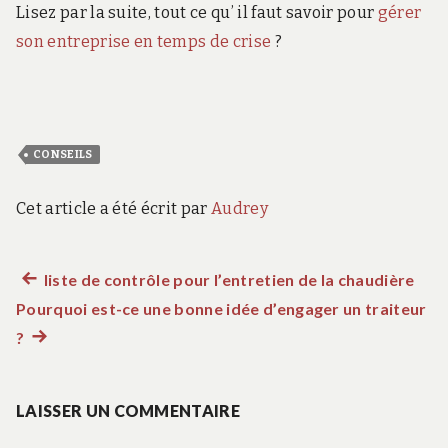
Lisez par la suite, tout ce qu’ il faut savoir pour
gérer
son entreprise en temps de crise
?
CONSEILS
Cet article a été écrit par
Audrey
Article
liste de contrôle pour l’entretien de la chaudière
Navigation
Pourquoi est-ce une bonne idée d’engager un traiteur
précédent :
de
?
Article
suivant
l’article
:
LAISSER UN COMMENTAIRE