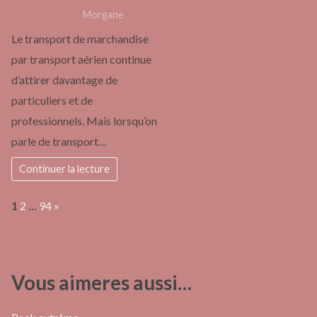
Morgane
Le transport de marchandise
par transport aérien continue
d’attirer davantage de
particuliers et de
professionnels. Mais lorsqu’on
parle de transport…
Continuer la lecture
Page:
Next
1
2
…
94
»
Vous aimeres aussi…