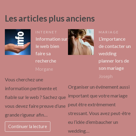
Les articles plus anciens
INTERNET
MARIAGE
Information sur
L’importance
le web bien
de contacter un
faire sa
wedding
recherche
planner lors de
son mariage
Morgane
Joseph
Vous cherchez une
Organiser un événement aussi
information pertinente et
important que votre mariage
fiable sur le web ? Sachez que
peut être extrêmement
vous devez faire preuve d’une
stressant. Vous avez peut-être
grande rigueur afin…
eu l’idée d’embaucher un
Continuer la lecture
wedding…