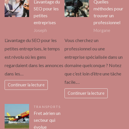
L’avantage du
Quelles
SEO pour les
méthodes pour
petites
trouver un
entreprises
professionnel
Joseph
Morgane
L’avantage du SEO pour les
Vous cherchez un
petites entreprises, le temps
professionnel ou une
est révolu où les gens
entreprise spécialisée dans un
regardaient dans les annonces
domaine quelconque ? Notez
dans les…
que c’est loin d’être une tâche
facile.…
Continuer la lecture
Continuer la lecture
TRANSPORTS
Fret aérien un
secteur qui
évolue