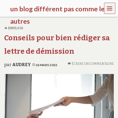
MEN
un blog différent pas comme les
U
autres
EMPLOIS
f
Conseils pour bien rédiger sa
d
c
c
lettre de démission
h
i
l
ÉCRIRE UN COMMENTAIRE
par
AUDREY
26 MARS 2022
d
r
e
n
.
o
r
g