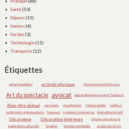
Pratique
(88)
Santé
(53)
Séjours
(12)
Seniors
(4)
Sorties
(3)
Technologie
(11)
Transports
(12)
Étiquettes
activité physique
achat immobilier
Aménagement Extérieur
avocat
Art du spectacle
avocat dommage corporel Toulouse
Bien-être animal
carrelage
chauffagiste
Cloison mobile
Coiffeur
conformité réglementaire
Couvreur
création d'entreprise
droit administratif
Décorateur
Décoration intérieure
Dépannage vitrerie
exploration culturelle
façadier
Gestion comptable
gestion du stress