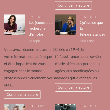
Continuer la lecture
EMPLOIS
PRATIQUE
Les jeunes et la
Qu’est-ce que
recherche
la
d’emploi
téléassistance?
Joseph
Morgane
Vous avez récemment terminé
Créée en 1974, la
votre formation académique
téléassistance est un service
et êtes impatient de vous
d’aide offert aux personnes
engager dans le monde
âgées, aux handicapées ou
professionnel. Seulement, vous
malades qui vivent seules…
êtes…
Continuer la lecture
Continuer la lecture
ENTREPRISE
PRATIQUE