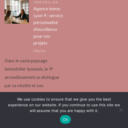
IMMOBILIER
Agence immo
Lyon 9 : service
personnalisé
d’excellence
pour vos
projets
Marise
Dans le vaste paysage
immobilier lyonnais, le 9ᵉ
arrondissement se distingue
par sa vitalité et son
dynamisme, mêlant modernité
We use cookies to ensure that we give you the best
et…
experience on our website. If you continue to use this site we
will assume that you are happy with it.
continuer la lecture
Ok
Page:
Next
1
2
…
132
»