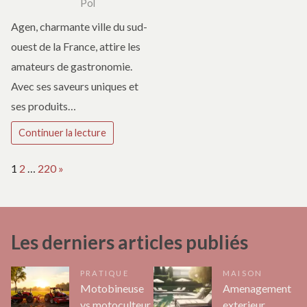
Pol
Agen, charmante ville du sud-
ouest de la France, attire les
amateurs de gastronomie.
Avec ses saveurs uniques et
ses produits…
Continuer la lecture
Page:
Next
1
2
…
220
»
Les derniers articles publiés
PRATIQUE
MAISON
Motobineuse
Amenagement
vs motoculteur
exterieur