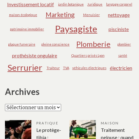
Investissement locatif
jardin botanique
Juridique
langage corporel
Marketing
nettoyage
maison écologique
Menuisier
Paysagiste
pisciniste
patrimoine immobilier
Plomberie
plaque funeraire
pleine conscience
plombier
prothésiste ongulaire
Quartiers prisés Lyon
santé
Serrurier
électricien
Traiteur
TVA
véhicules électriques
Archives
Archives
PRATIQUE
MAISON
Le protège-
Traitement
tibia :
pelouse : quand