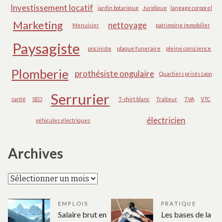
Investissement locatif
jardin botanique
Juridique
langage corporel
Marketing
nettoyage
Menuisier
patrimoine immobilier
Paysagiste
pisciniste
plaque funeraire
pleine conscience
Plomberie
prothésiste ongulaire
Quartiers prisés Lyon
Serrurier
santé
SEO
T-shirt blanc
Traiteur
TVA
VTC
électricien
véhicules électriques
Archives
Archives
EMPLOIS
PRATIQUE
Salaire brut en
Les bases de la