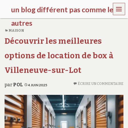
MEN
un blog différent pas comme les
U
autres
MAISON
f
Découvrir les meilleures
d
c
c
options de location de box à
h
i
l
Villeneuve-sur-Lot
d
r
e
ÉCRIRE UN COMMENTAIRE
par
POL
4 JUIN 2025
n
.
o
r
g