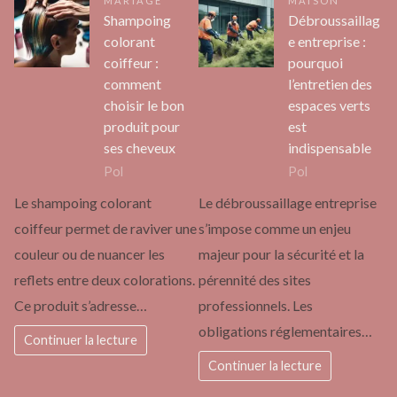
MARIAGE
MAISON
Shampoing
Débroussaillag
colorant
e entreprise :
coiffeur :
pourquoi
comment
l’entretien des
choisir le bon
espaces verts
produit pour
est
ses cheveux
indispensable
Pol
Pol
Le shampoing colorant
Le débroussaillage entreprise
coiffeur permet de raviver une
s’impose comme un enjeu
couleur ou de nuancer les
majeur pour la sécurité et la
reflets entre deux colorations.
pérennité des sites
Ce produit s’adresse…
professionnels. Les
obligations réglementaires…
Continuer la lecture
Continuer la lecture