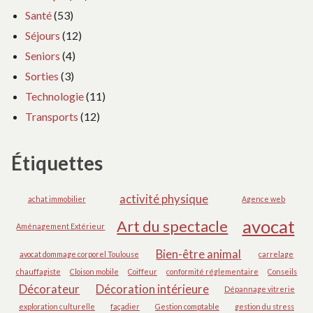
Santé
(53)
Séjours
(12)
Seniors
(4)
Sorties
(3)
Technologie
(11)
Transports
(12)
Étiquettes
activité physique
achat immobilier
Agence web
avocat
Art du spectacle
Aménagement Extérieur
Bien-être animal
avocat dommage corporel Toulouse
carrelage
chauffagiste
Cloison mobile
Coiffeur
conformité réglementaire
Conseils
Décorateur
Décoration intérieure
Dépannage vitrerie
exploration culturelle
façadier
Gestion comptable
gestion du stress