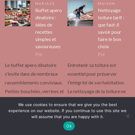
MARIAGE
MAISON
Buffet apero
Nettoyage
dinatoire :
toiture tarif :
idées de
que faut-il
recettes
savoir pour
simples et
faire le bon
savoureuses
choix
Pol
Pol
Le buffet apero dinatoire
Entretenir sa toiture est
s’invite dans de nombreux
essentiel pour préserver
rassemblements conviviaux.
l’intégrité de son habitation.
Petites bouchées, verrines et
Le nettoyage de la toiture ne
brochettes remplacent le
se limite pas…
We use cookies to ensure that we give you the best
repas traditionnel. Chacun…
experience on our website. If you continue to use this site we
Continuer la lecture
will assume that you are happy with it.
Continuer la lecture
Ok
MAISON