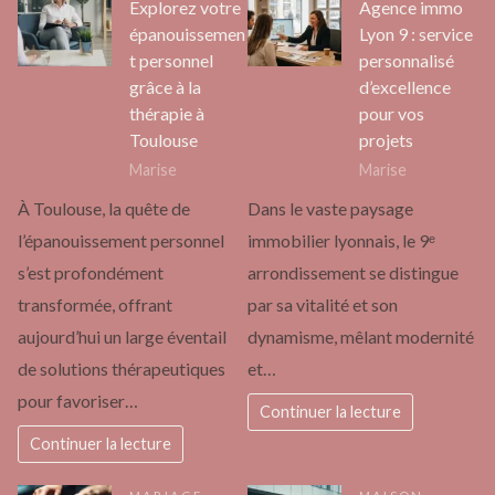
Explorez votre
Agence immo
épanouissemen
Lyon 9 : service
t personnel
personnalisé
grâce à la
d’excellence
thérapie à
pour vos
Toulouse
projets
Marise
Marise
À Toulouse, la quête de
Dans le vaste paysage
l’épanouissement personnel
immobilier lyonnais, le 9ᵉ
s’est profondément
arrondissement se distingue
transformée, offrant
par sa vitalité et son
aujourd’hui un large éventail
dynamisme, mêlant modernité
de solutions thérapeutiques
et…
pour favoriser…
Continuer la lecture
Continuer la lecture