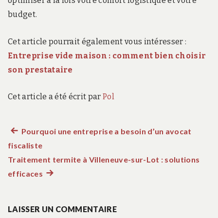
optimiser à la fois votre confort logistique et votre
budget.
Cet article pourrait également vous intéresser :
Entreprise vide maison : comment bien choisir
son prestataire
Cet article a été écrit par
Pol
Article
Pourquoi une entreprise a besoin d’un avocat
Navigation
fiscaliste
précédent :
de
Traitement termite à Villeneuve-sur-Lot : solutions
efficaces
Article
l’article
suivant
:
LAISSER UN COMMENTAIRE