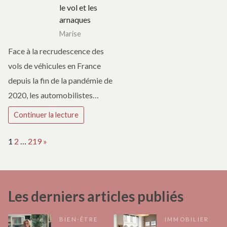
le vol et les
arnaques
Marise
Face à la recrudescence des
vols de véhicules en France
depuis la fin de la pandémie de
2020, les automobilistes…
Continuer la lecture
Page:
Next
1
2
…
219
»
Les derniers articles publiés
BIEN-ÊTRE
IMMOBILIER