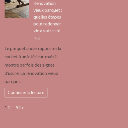
Renovation
vieux parquet :
quelles étapes
pour redonner
vie à votre sol
Pol
Le parquet ancien apporte du
cachet à un intérieur, mais il
montre parfois des signes
d’usure. La renovation vieux
parquet…
Continuer la lecture
Page:
Next
1
2
…
94
»