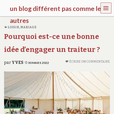
MEN
un blog différent pas comme les
U
autres
LOISIR
,
MARIAGE
f
Pourquoi est-ce une bonne
d
c
c
idée d’engager un traiteur ?
h
i
l
ÉCRIRE UN COMMENTAIRE
par
YVES
30 MARS 2022
d
r
e
n
.
o
r
g