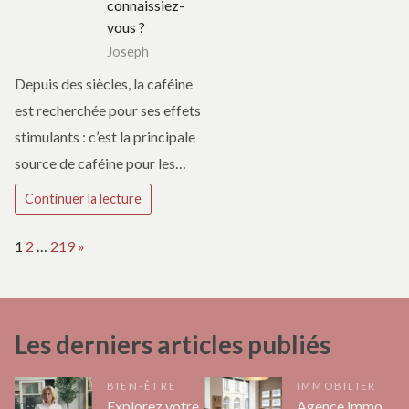
connaissiez-
vous ?
Joseph
Depuis des siècles, la caféine
est recherchée pour ses effets
stimulants : c’est la principale
source de caféine pour les…
Continuer la lecture
Page:
Next
1
2
…
219
»
Les derniers articles publiés
BIEN-ÊTRE
IMMOBILIER
Explorez votre
Agence immo