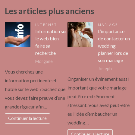
Les articles plus anciens
INTERNET
MARIAGE
Information sur
L’importance
le web bien
de contacter un
faire sa
wedding
recherche
planner lors de
son mariage
Morgane
Joseph
Vous cherchez une
Organiser un événement aussi
information pertinente et
important que votre mariage
fiable sur le web ? Sachez que
peut être extrêmement
vous devez faire preuve d’une
stressant. Vous avez peut-être
grande rigueur afin…
eu l’idée d’embaucher un
Continuer la lecture
wedding…
Continuer la lecture