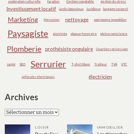
exploration culturelle
façadier
Gestion comptable
gestion du stress
Investissement locatif
jardin botanique
Juridique
langage corporel
Marketing
nettoyage
Menuisier
patrimoine immobilier
Paysagiste
pisciniste
plaque funeraire
pleine conscience
Plomberie
prothésiste ongulaire
Quartiers prisés Lyon
Serrurier
santé
SEO
T-shirt blanc
Traiteur
TVA
VTC
électricien
véhicules électriques
Archives
Archives
LOISIR
IMMOBILIER
Puy du Fou:
Les démarches