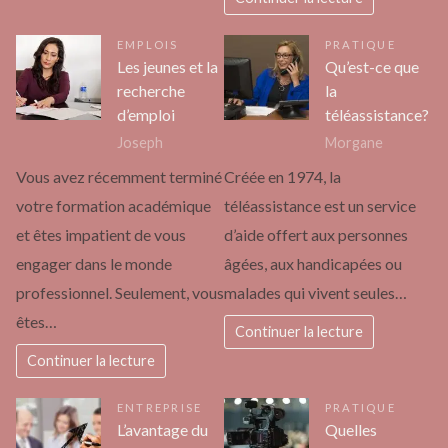
EMPLOIS
PRATIQUE
Les jeunes et la
Qu’est-ce que
recherche
la
d’emploi
téléassistance?
Joseph
Morgane
Vous avez récemment terminé
Créée en 1974, la
votre formation académique
téléassistance est un service
et êtes impatient de vous
d’aide offert aux personnes
engager dans le monde
âgées, aux handicapées ou
professionnel. Seulement, vous
malades qui vivent seules…
êtes…
Continuer la lecture
Continuer la lecture
ENTREPRISE
PRATIQUE
L’avantage du
Quelles