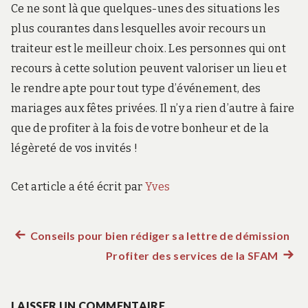
Ce ne sont là que quelques-unes des situations les
plus courantes dans lesquelles avoir recours un
traiteur est le meilleur choix. Les personnes qui ont
recours à cette solution peuvent valoriser un lieu et
le rendre apte pour tout type d’événement, des
mariages aux fêtes privées. Il n’y a rien d’autre à faire
que de profiter à la fois de votre bonheur et de la
légèreté de vos invités !
Cet article a été écrit par
Yves
Article
Conseils pour bien rédiger sa lettre de démission
Navigation
précédent :
Profiter des services de la SFAM
Artic
de
suiva
:
LAISSER UN COMMENTAIRE