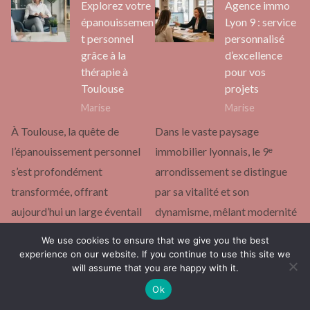
Explorez votre
Agence immo
épanouissemen
Lyon 9 : service
t personnel
personnalisé
grâce à la
d’excellence
thérapie à
pour vos
Toulouse
projets
Marise
Marise
À Toulouse, la quête de
Dans le vaste paysage
l’épanouissement personnel
immobilier lyonnais, le 9ᵉ
s’est profondément
arrondissement se distingue
transformée, offrant
par sa vitalité et son
aujourd’hui un large éventail
dynamisme, mêlant modernité
de solutions thérapeutiques
et…
We use cookies to ensure that we give you the best
pour favoriser…
experience on our website. If you continue to use this site we
continuer la lecture
will assume that you are happy with it.
continuer la lecture
Ok