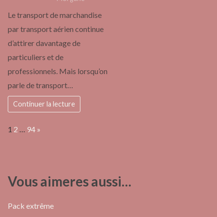
Le transport de marchandise
par transport aérien continue
d’attirer davantage de
particuliers et de
professionnels. Mais lorsqu’on
parle de transport…
Continuer la lecture
Page:
Next
1
2
…
94
»
Vous aimeres aussi…
Pack extrême