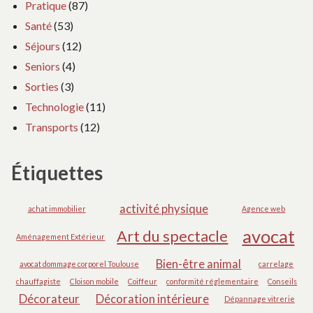
Pratique
(87)
Santé
(53)
Séjours
(12)
Seniors
(4)
Sorties
(3)
Technologie
(11)
Transports
(12)
Étiquettes
activité physique
achat immobilier
Agence web
avocat
Art du spectacle
Aménagement Extérieur
Bien-être animal
avocat dommage corporel Toulouse
carrelage
chauffagiste
Cloison mobile
Coiffeur
conformité réglementaire
Conseils
Décorateur
Décoration intérieure
Dépannage vitrerie