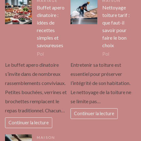
MARIAGE
MAISON
Buffet apero
Nettoyage
dinatoire :
toiture tarif :
idées de
que faut-il
recettes
savoir pour
simples et
faire le bon
savoureuses
choix
Pol
Pol
Le buffet apero dinatoire
Entretenir sa toiture est
s’invite dans de nombreux
essentiel pour préserver
rassemblements conviviaux.
l’intégrité de son habitation.
Petites bouchées, verrines et
Le nettoyage de la toiture ne
brochettes remplacent le
se limite pas…
repas traditionnel. Chacun…
Continuer la lecture
Continuer la lecture
MAISON