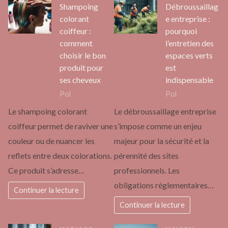
Shampoing
Débroussaillag
colorant
e entreprise :
coiffeur :
pourquoi
comment
l’entretien des
choisir le bon
espaces verts
produit pour
est
ses cheveux
indispensable
Pol
Pol
Le shampoing colorant
Le débroussaillage entreprise
coiffeur permet de raviver une
s’impose comme un enjeu
couleur ou de nuancer les
majeur pour la sécurité et la
reflets entre deux colorations.
pérennité des sites
Ce produit s’adresse…
professionnels. Les
obligations réglementaires…
Continuer la lecture
Continuer la lecture