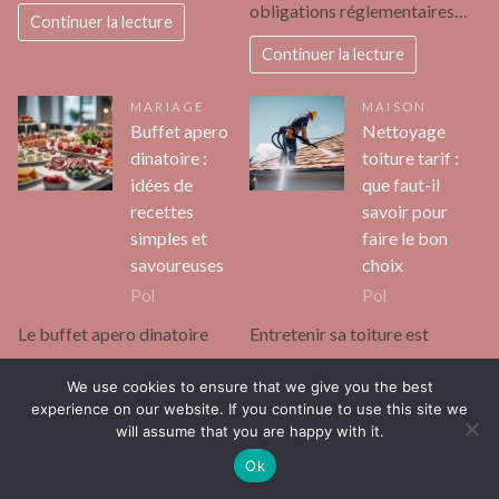
obligations réglementaires…
Continuer la lecture
Continuer la lecture
MARIAGE
MAISON
Buffet apero
Nettoyage
dinatoire :
toiture tarif :
idées de
que faut-il
recettes
savoir pour
simples et
faire le bon
savoureuses
choix
Pol
Pol
Le buffet apero dinatoire
Entretenir sa toiture est
s’invite dans de nombreux
essentiel pour préserver
We use cookies to ensure that we give you the best
rassemblements conviviaux.
l’intégrité de son habitation.
experience on our website. If you continue to use this site we
Petites bouchées, verrines et
Le nettoyage de la toiture ne
will assume that you are happy with it.
brochettes remplacent le
se limite pas…
Ok
repas traditionnel. Chacun…