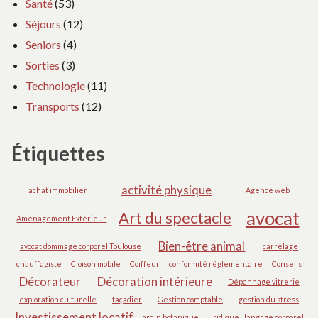
Santé
(53)
Séjours
(12)
Seniors
(4)
Sorties
(3)
Technologie
(11)
Transports
(12)
Étiquettes
activité physique
achat immobilier
Agence web
avocat
Art du spectacle
Aménagement Extérieur
Bien-être animal
avocat dommage corporel Toulouse
carrelage
chauffagiste
Cloison mobile
Coiffeur
conformité réglementaire
Conseils
Décorateur
Décoration intérieure
Dépannage vitrerie
exploration culturelle
façadier
Gestion comptable
gestion du stress
Investissement locatif
jardin botanique
Juridique
langage corporel