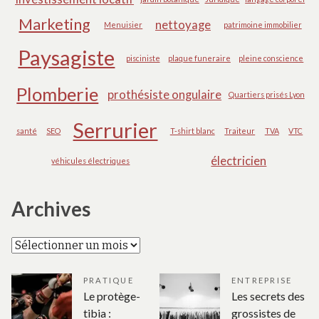
Marketing
nettoyage
Menuisier
patrimoine immobilier
Paysagiste
pisciniste
plaque funeraire
pleine conscience
Plomberie
prothésiste ongulaire
Quartiers prisés Lyon
Serrurier
santé
SEO
T-shirt blanc
Traiteur
TVA
VTC
électricien
véhicules électriques
Archives
Archives
PRATIQUE
ENTREPRISE
Le protège-
Les secrets des
tibia :
grossistes de