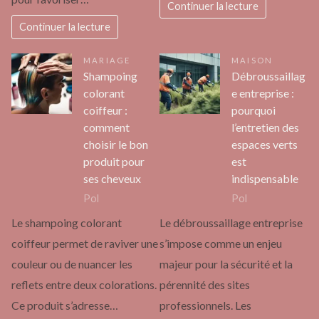
Continuer la lecture
Continuer la lecture
MARIAGE
MAISON
Shampoing
Débroussaillag
colorant
e entreprise :
coiffeur :
pourquoi
comment
l’entretien des
choisir le bon
espaces verts
produit pour
est
ses cheveux
indispensable
Pol
Pol
Le shampoing colorant
Le débroussaillage entreprise
coiffeur permet de raviver une
s’impose comme un enjeu
couleur ou de nuancer les
majeur pour la sécurité et la
reflets entre deux colorations.
pérennité des sites
Ce produit s’adresse…
professionnels. Les