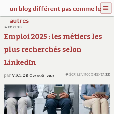
MEN
un blog différent pas comme les
U
autres
EMPLOIS
f
Emploi 2025 : les métiers les
d
c
c
plus recherchés selon
h
i
l
LinkedIn
d
r
e
ÉCRIRE UN COMMENTAIRE
par
VICTOR
25 AOÛT 2025
n
.
o
r
g