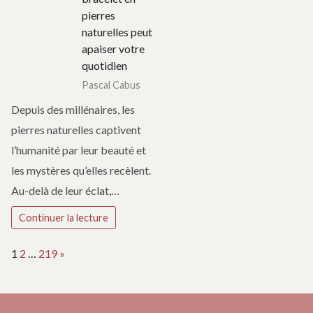
pierres
naturelles peut
apaiser votre
quotidien
Pascal Cabus
Depuis des millénaires, les
pierres naturelles captivent
l’humanité par leur beauté et
les mystères qu’elles recèlent.
Au-delà de leur éclat,…
Continuer la lecture
Page:
Next
1
2
…
219
»