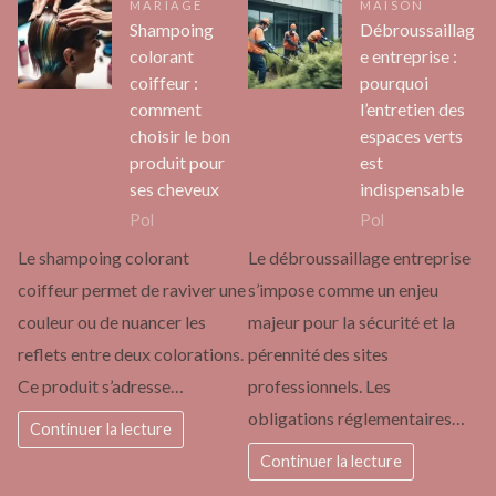
MARIAGE
MAISON
Shampoing
Débroussaillag
colorant
e entreprise :
coiffeur :
pourquoi
comment
l’entretien des
choisir le bon
espaces verts
produit pour
est
ses cheveux
indispensable
Pol
Pol
Le shampoing colorant
Le débroussaillage entreprise
coiffeur permet de raviver une
s’impose comme un enjeu
couleur ou de nuancer les
majeur pour la sécurité et la
reflets entre deux colorations.
pérennité des sites
Ce produit s’adresse…
professionnels. Les
obligations réglementaires…
Continuer la lecture
Continuer la lecture