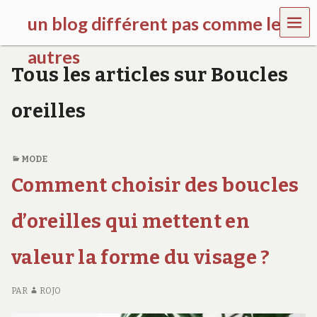
MEN
un blog différent pas comme les
U
autres
Tous les articles sur Boucles
f
d
oreilles
c
c
h
i
MODE
l
d
Comment choisir des boucles
r
e
d’oreilles qui mettent en
n
.
o
valeur la forme du visage ?
r
g
PAR
ROJO