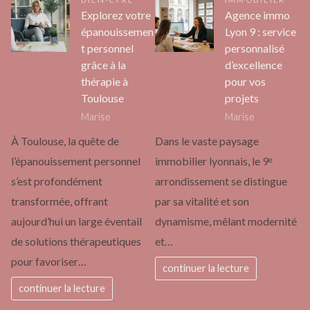
Explorez votre
Agence immo
épanouissemen
Lyon 9 : service
t personnel
personnalisé
grâce à la
d’excellence
thérapie à
pour vos
Toulouse
projets
Marise
Marise
À Toulouse, la quête de
Dans le vaste paysage
l’épanouissement personnel
immobilier lyonnais, le 9ᵉ
s’est profondément
arrondissement se distingue
transformée, offrant
par sa vitalité et son
aujourd’hui un large éventail
dynamisme, mêlant modernité
de solutions thérapeutiques
et…
pour favoriser…
continuer la lecture
continuer la lecture