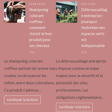
MARIAGE
MAISON
Shampoing
Débroussaillag
colorant
e entreprise :
coiffeur :
pourquoi
comment
l’entretien des
choisir le bon
espaces verts
produit pour
est
ses cheveux
indispensable
Pol
Pol
Le shampoing colorant
Le débroussaillage entreprise
coiffeur permet de raviver une
s’impose comme un enjeu
couleur ou de nuancer les
majeur pour la sécurité et la
reflets entre deux colorations.
pérennité des sites
Ce produit s’adresse…
professionnels. Les
obligations réglementaires…
continuer la lecture
continuer la lecture