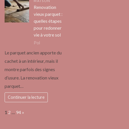
MAISON
Renovation
vieux parquet :
quelles étapes
pour redonner
vie à votre sol
Pol
Le parquet ancien apporte du
cachet à un intérieur, mais il
montre parfois des signes
d’usure. La renovation vieux
parquet…
Continuer la lecture
Page:
Next
1
2
…
94
»