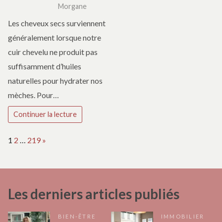
Morgane
Les cheveux secs surviennent
généralement lorsque notre
cuir chevelu ne produit pas
suffisamment d’huiles
naturelles pour hydrater nos
mèches. Pour…
Continuer la lecture
Page:
Next
1
2
…
219
»
Les derniers articles publiés
BIEN-ÊTRE
IMMOBILIER