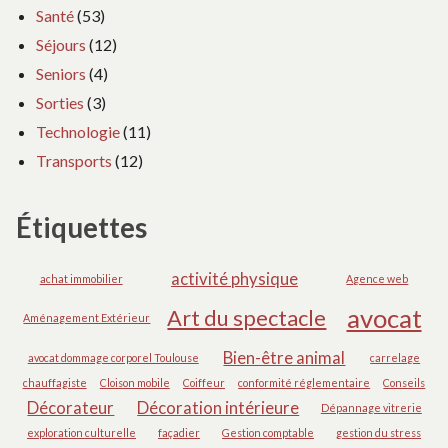
Santé
(53)
Séjours
(12)
Seniors
(4)
Sorties
(3)
Technologie
(11)
Transports
(12)
Étiquettes
activité physique
achat immobilier
Agence web
avocat
Art du spectacle
Aménagement Extérieur
Bien-être animal
avocat dommage corporel Toulouse
carrelage
chauffagiste
Cloison mobile
Coiffeur
conformité réglementaire
Conseils
Décorateur
Décoration intérieure
Dépannage vitrerie
exploration culturelle
façadier
Gestion comptable
gestion du stress