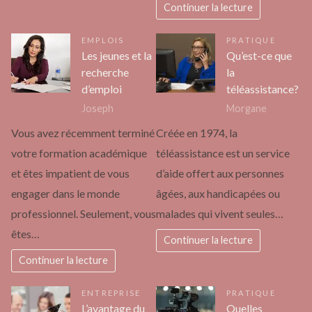
Continuer la lecture
EMPLOIS
PRATIQUE
Les jeunes et la
Qu’est-ce que
recherche
la
d’emploi
téléassistance?
Joseph
Morgane
Vous avez récemment terminé
Créée en 1974, la
votre formation académique
téléassistance est un service
et êtes impatient de vous
d’aide offert aux personnes
engager dans le monde
âgées, aux handicapées ou
professionnel. Seulement, vous
malades qui vivent seules…
êtes…
Continuer la lecture
Continuer la lecture
ENTREPRISE
PRATIQUE
L’avantage du
Quelles