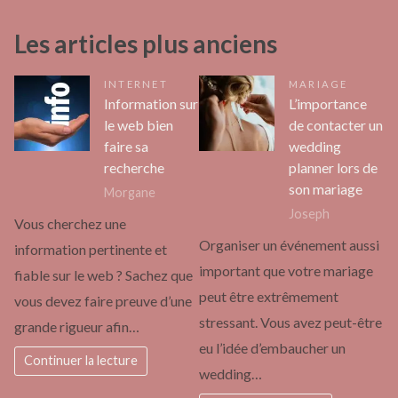
Les articles plus anciens
INTERNET
MARIAGE
Information sur
L’importance
le web bien
de contacter un
faire sa
wedding
recherche
planner lors de
son mariage
Morgane
Joseph
Vous cherchez une
Organiser un événement aussi
information pertinente et
important que votre mariage
fiable sur le web ? Sachez que
peut être extrêmement
vous devez faire preuve d’une
stressant. Vous avez peut-être
grande rigueur afin…
eu l’idée d’embaucher un
Continuer la lecture
wedding…