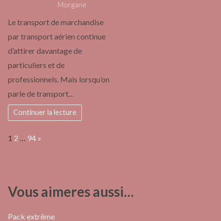
Morgane
Le transport de marchandise
par transport aérien continue
d’attirer davantage de
particuliers et de
professionnels. Mais lorsqu’on
parle de transport…
Continuer la lecture
Page:
Next
1
2
…
94
»
Vous aimeres aussi…
Pack extrême