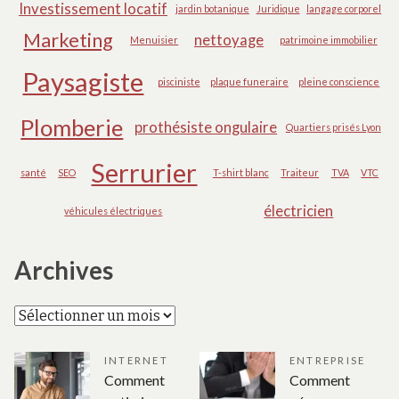
Investissement locatif
jardin botanique
Juridique
langage corporel
Marketing
nettoyage
Menuisier
patrimoine immobilier
Paysagiste
pisciniste
plaque funeraire
pleine conscience
Plomberie
prothésiste ongulaire
Quartiers prisés Lyon
Serrurier
santé
SEO
T-shirt blanc
Traiteur
TVA
VTC
électricien
véhicules électriques
Archives
Archives
INTERNET
ENTREPRISE
Comment
Comment