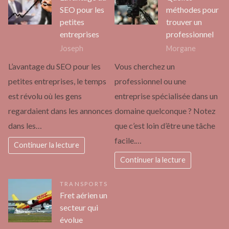
SEO pour les
méthodes pour
petites
trouver un
entreprises
professionnel
Joseph
Morgane
L’avantage du SEO pour les
Vous cherchez un
petites entreprises, le temps
professionnel ou une
est révolu où les gens
entreprise spécialisée dans un
regardaient dans les annonces
domaine quelconque ? Notez
dans les…
que c’est loin d’être une tâche
facile.…
Continuer la lecture
Continuer la lecture
TRANSPORTS
Fret aérien un
secteur qui
évolue