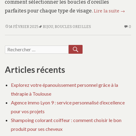
comment sélectionner les boucles d’oreilles
Comme
parfaites pour chaque type de visage.
Lire la suite
→
choisir
des
COMMENT
AU
14 FÉVRIER 2025
BIJOU
,
BOUCLES OREILLES
0
CHOISIR
CO
boucle
DES
SU
d’oreil
BOUCLES
C
RECHERCHER
Recherche
qui
D’OREILLES
CH
metten
pour :
QUI
DE
en
METTENT
BO
Articles récents
valeur
EN
D’
VALEUR
QU
la
Explorez votre épanouissement personnel grâce à la
LA
ME
forme
thérapie à Toulouse
FORME
E
du
DU
VA
Agence immo Lyon 9 : service personnalisé d’excellence
visage
VISAGE
LA
pour vos projets
?
?
F
Shampoing colorant coiffeur : comment choisir le bon
D
VI
produit pour ses cheveux
?