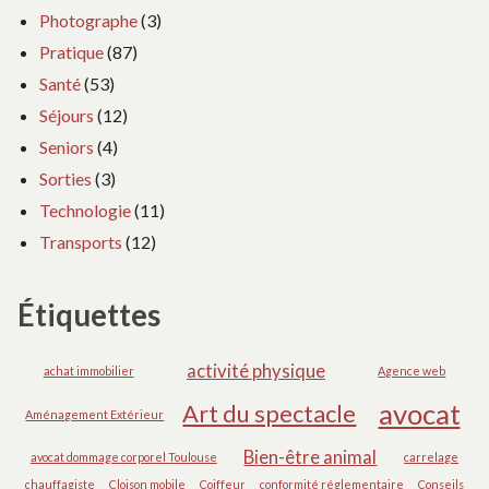
Photographe
(3)
Pratique
(87)
Santé
(53)
Séjours
(12)
Seniors
(4)
Sorties
(3)
Technologie
(11)
Transports
(12)
Étiquettes
activité physique
achat immobilier
Agence web
avocat
Art du spectacle
Aménagement Extérieur
Bien-être animal
avocat dommage corporel Toulouse
carrelage
chauffagiste
Cloison mobile
Coiffeur
conformité réglementaire
Conseils