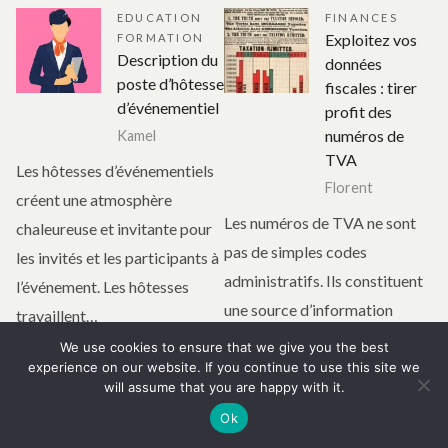
EDUCATION
FINANCES
Exploitez vos
FORMATION
Description du
données
poste d’hôtesse
fiscales : tirer
d’événementiel
profit des
numéros de
Kamel
TVA
Les hôtesses d’événementiels
Florent
créent une atmosphère
Les numéros de TVA ne sont
chaleureuse et invitante pour
pas de simples codes
les invités et les participants à
administratifs. Ils constituent
l’événement. Les hôtesses
une source d’information
travaillent…
stratégique pour optimiser
We use cookies to ensure that we give you the best
Continuer la lecture
la…
experience on our website. If you continue to use this site we
will assume that you are happy with it.
Continuer la lecture
Ok