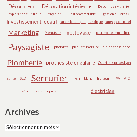
Décorateur
Décoration intérieure
Dépannage vitrerie
exploration culturelle
façadier
Gestion comptable
gestion du stress
Investissement locatif
jardin botanique
Juridique
langage corporel
Marketing
nettoyage
Menuisier
patrimoine immobilier
Paysagiste
pisciniste
plaque funeraire
pleine conscience
Plomberie
prothésiste ongulaire
Quartiers prisés Lyon
Serrurier
santé
SEO
T-shirt blanc
Traiteur
TVA
VTC
électricien
véhicules électriques
Archives
Archives