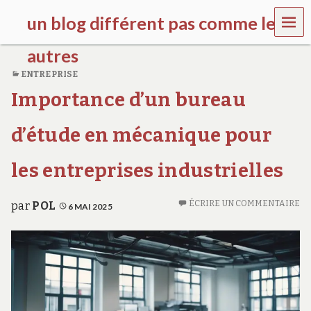
MEN
un blog différent pas comme les
U
autres
ENTREPRISE
f
Importance d’un bureau
d
c
c
d’étude en mécanique pour
h
i
l
les entreprises industrielles
d
r
e
ÉCRIRE UN COMMENTAIRE
par
POL
6 MAI 2025
n
.
o
r
g