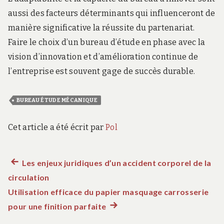
aussi des facteurs déterminants qui influenceront de
manière significative la réussite du partenariat.
Faire le choix d’un bureau d’étude en phase avec la
vision d’innovation et d’amélioration continue de
l’entreprise est souvent gage de succès durable.
BUREAU ÉTUDE MÉCANIQUE
Cet article a été écrit par
Pol
Article
Les enjeux juridiques d’un accident corporel de la
Navigation
circulation
précédent :
de
Utilisation efficace du papier masquage carrosserie
pour une finition parfaite
Article
l’article
suivant