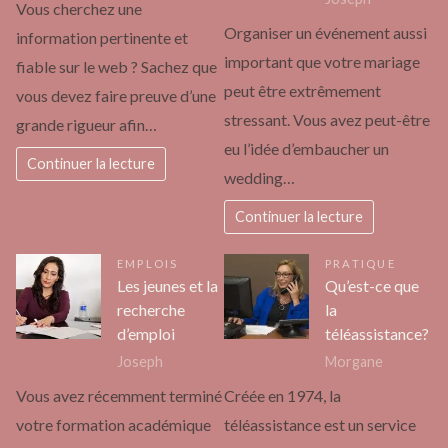
Vous cherchez une
Organiser un événement aussi
information pertinente et
important que votre mariage
fiable sur le web ? Sachez que
peut être extrêmement
vous devez faire preuve d’une
stressant. Vous avez peut-être
grande rigueur afin…
eu l’idée d’embaucher un
Continuer la lecture
wedding…
Continuer la lecture
EMPLOIS
PRATIQUE
Les jeunes et la
Qu’est-ce que
recherche
la
d’emploi
téléassistance?
Joseph
Morgane
Vous avez récemment terminé
Créée en 1974, la
votre formation académique
téléassistance est un service