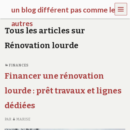
MEN
un blog différent pas comme les
U
autres
Tous les articles sur
f
d
Rénovation lourde
c
c
h
i
FINANCES
l
d
Financer une rénovation
r
e
lourde : prêt travaux et lignes
n
.
o
dédiées
r
g
PAR
MARISE