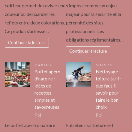
coiffeur permet de raviver une
s’impose comme un enjeu
couleur ou de nuancer les
majeur pour la sécurité et la
reflets entre deux colorations.
pérennité des sites
Ce produit s’adresse…
professionnels. Les
obligations réglementaires…
Continuer la lecture
Continuer la lecture
MARIAGE
MAISON
Buffet apero
Nettoyage
dinatoire :
toiture tarif :
idées de
que faut-il
recettes
savoir pour
simples et
faire le bon
savoureuses
choix
Pol
Pol
Le buffet apero dinatoire
Entretenir sa toiture est