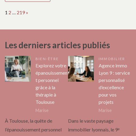
Page:
Next
1
2
…
219
»
Les derniers articles publiés
BIEN-ÊTRE
IMMOBILIER
Explorez votre
Agence immo
épanouissemen
Lyon 9 : service
t personnel
personnalisé
grâce à la
d’excellence
thérapie à
pour vos
Toulouse
projets
Marise
Marise
À Toulouse, la quête de
Dans le vaste paysage
l’épanouissement personnel
immobilier lyonnais, le 9ᵉ