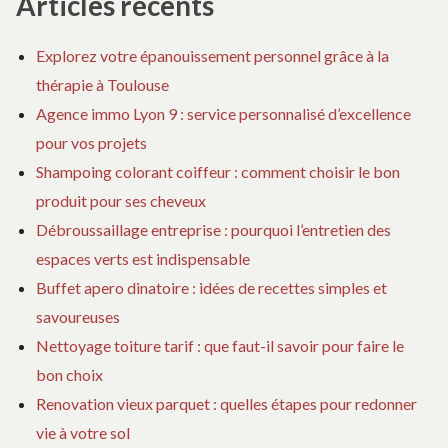
Articles récents
lignes
ET
:
LIGNES
PR
dédiées
Explorez votre épanouissement personnel grâce à la
DÉDIÉES
TR
thérapie à Toulouse
ET
LI
Agence immo Lyon 9 : service personnalisé d’excellence
DÉ
pour vos projets
Shampoing colorant coiffeur : comment choisir le bon
produit pour ses cheveux
Débroussaillage entreprise : pourquoi l’entretien des
espaces verts est indispensable
Buffet apero dinatoire : idées de recettes simples et
savoureuses
Nettoyage toiture tarif : que faut-il savoir pour faire le
bon choix
Renovation vieux parquet : quelles étapes pour redonner
vie à votre sol