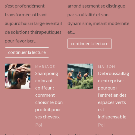
s’est profondément
arrondissement se distingue
transformée, offrant
par sa vitalité et son
aujourd’hui un large éventail
dynamisme, mêlant modernité
de solutions thérapeutiques
et…
pour favoriser…
continuer la lecture
continuer la lecture
MARIAGE
MAISON
Shampoing
Débroussaillag
colorant
e entreprise :
coiffeur :
pourquoi
comment
l’entretien des
choisir le bon
espaces verts
produit pour
est
ses cheveux
indispensable
Pol
Pol