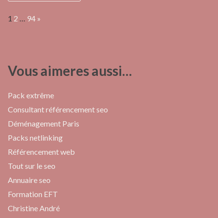
Page:
Next
1
2
…
94
»
Vous aimeres aussi…
Pack extrême
Consultant référencement seo
Déménagement Paris
Packs netlinking
Référencement web
Tout sur le seo
Annuaire seo
Formation EFT
Christine André