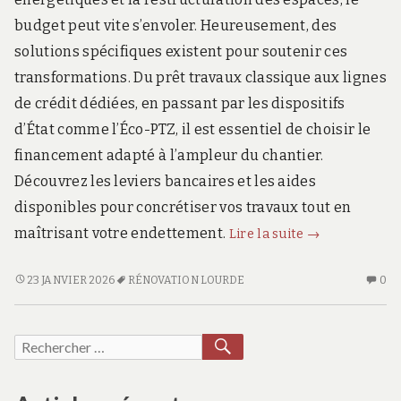
budget peut vite s’envoler. Heureusement, des
solutions spécifiques existent pour soutenir ces
transformations. Du prêt travaux classique aux lignes
de crédit dédiées, en passant par les dispositifs
d’État comme l’Éco-PTZ, il est essentiel de choisir le
financement adapté à l’ampleur du chantier.
Découvrez les leviers bancaires et les aides
disponibles pour concrétiser vos travaux tout en
Financer
maîtrisant votre endettement.
Lire la suite
→
une
rénovation
FINANCER
AU
23 JANVIER 2026
RÉNOVATION LOURDE
0
UNE
CO
lourde
RÉNOVATION
SU
:
LOURDE
FI
RECHERCHER
Recherche
prêt
:
UN
travaux
pour :
PRÊT
RÉ
et
TRAVAUX
LO