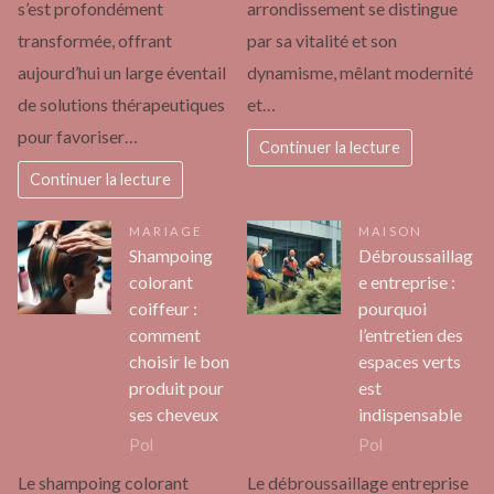
s’est profondément
arrondissement se distingue
transformée, offrant
par sa vitalité et son
aujourd’hui un large éventail
dynamisme, mêlant modernité
de solutions thérapeutiques
et…
pour favoriser…
Continuer la lecture
Continuer la lecture
MARIAGE
MAISON
Shampoing
Débroussaillag
colorant
e entreprise :
coiffeur :
pourquoi
comment
l’entretien des
choisir le bon
espaces verts
produit pour
est
ses cheveux
indispensable
Pol
Pol
Le shampoing colorant
Le débroussaillage entreprise