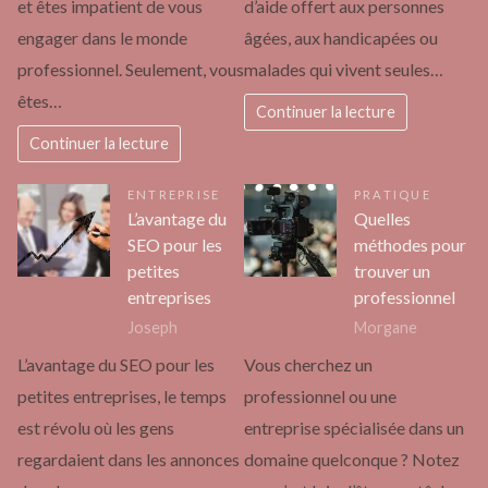
et êtes impatient de vous
d’aide offert aux personnes
engager dans le monde
âgées, aux handicapées ou
professionnel. Seulement, vous
malades qui vivent seules…
êtes…
Continuer la lecture
Continuer la lecture
ENTREPRISE
PRATIQUE
L’avantage du
Quelles
SEO pour les
méthodes pour
petites
trouver un
entreprises
professionnel
Joseph
Morgane
L’avantage du SEO pour les
Vous cherchez un
petites entreprises, le temps
professionnel ou une
est révolu où les gens
entreprise spécialisée dans un
regardaient dans les annonces
domaine quelconque ? Notez