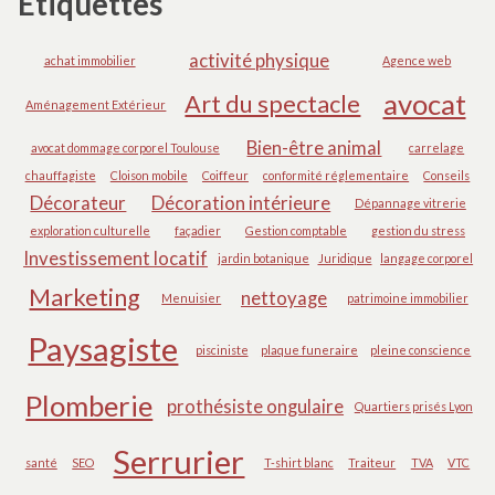
Étiquettes
activité physique
achat immobilier
Agence web
avocat
Art du spectacle
Aménagement Extérieur
Bien-être animal
avocat dommage corporel Toulouse
carrelage
chauffagiste
Cloison mobile
Coiffeur
conformité réglementaire
Conseils
Décorateur
Décoration intérieure
Dépannage vitrerie
exploration culturelle
façadier
Gestion comptable
gestion du stress
Investissement locatif
jardin botanique
Juridique
langage corporel
Marketing
nettoyage
Menuisier
patrimoine immobilier
Paysagiste
pisciniste
plaque funeraire
pleine conscience
Plomberie
prothésiste ongulaire
Quartiers prisés Lyon
Serrurier
santé
SEO
T-shirt blanc
Traiteur
TVA
VTC