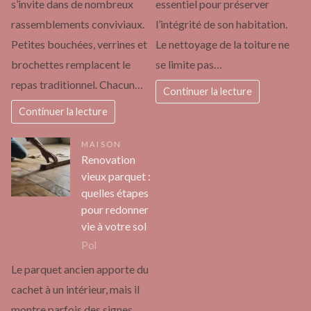
s’invite dans de nombreux
essentiel pour préserver
rassemblements conviviaux.
l’intégrité de son habitation.
Petites bouchées, verrines et
Le nettoyage de la toiture ne
brochettes remplacent le
se limite pas…
repas traditionnel. Chacun…
Continuer la lecture
Continuer la lecture
MAISON
Renovation
vieux parquet :
quelles étapes
pour redonner
vie à votre sol
Pol
Le parquet ancien apporte du
cachet à un intérieur, mais il
montre parfois des signes