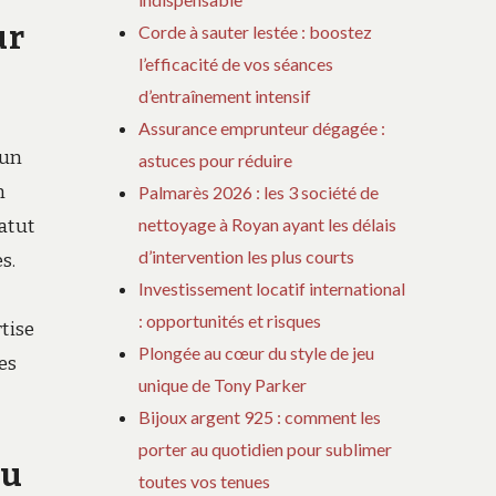
ur
Corde à sauter lestée : boostez
l’efficacité de vos séances
d’entraînement intensif
Assurance emprunteur dégagée :
’un
astuces pour réduire
n
Palmarès 2026 : les 3 société de
nettoyage à Royan ayant les délais
atut
d’intervention les plus courts
s.
Investissement locatif international
: opportunités et risques
tise
Plongée au cœur du style de jeu
es
unique de Tony Parker
Bijoux argent 925 : comment les
porter au quotidien pour sublimer
du
toutes vos tenues