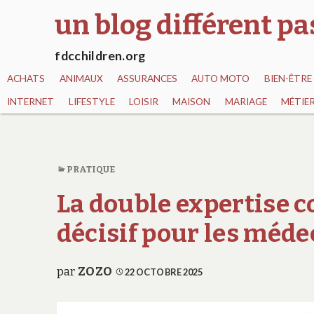
un blog différent p
fdcchildren.org
ACHATS
ANIMAUX
ASSURANCES
AUTO MOTO
BIEN-ÊTRE
INTERNET
LIFESTYLE
LOISIR
MAISON
MARIAGE
MÉTIE
PRATIQUE
La double expertise co
décisif pour les médec
par
ZOZO
22 OCTOBRE 2025