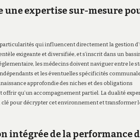
e une expertise sur-mesure po
particularités qui influencent directement la gestion d
èle exigeante et diversifiée, et s’inscrit dans un bassi
réglementaire, les médecins doivent naviguer entre le st
x indépendants et les éventuelles spécificités communale
aissance approfondie des niches et des obligations
eut offrir qu’un accompagnement partiel. La dualité exper
a clé pour décrypter cet environnement et transformer l
on intégrée de la performance 