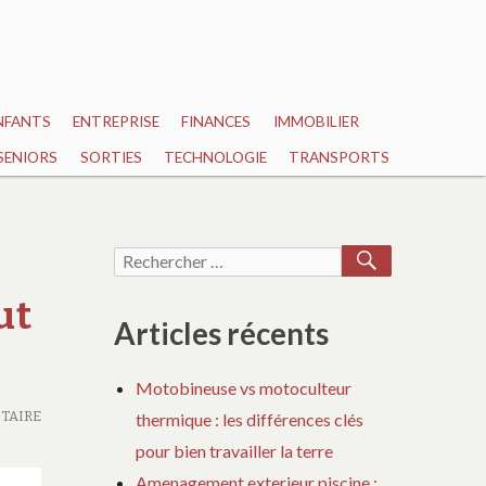
NFANTS
ENTREPRISE
FINANCES
IMMOBILIER
SENIORS
SORTIES
TECHNOLOGIE
TRANSPORTS
RECHERCH
Recherche
pour :
ut
Articles récents
Motobineuse vs motoculteur
TAIRE
thermique : les différences clés
pour bien travailler la terre
Amenagement exterieur piscine :