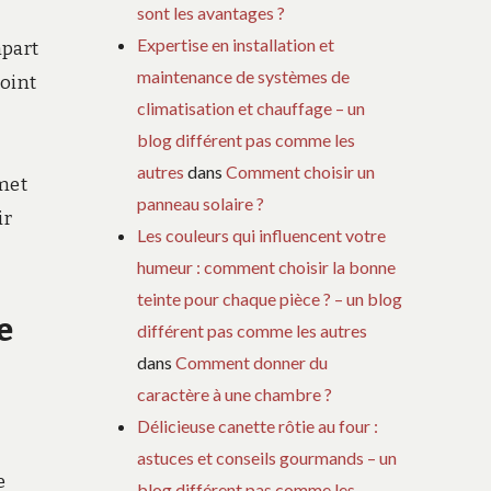
sont les avantages ?
Expertise en installation et
mpart
maintenance de systèmes de
point
climatisation et chauffage – un
blog différent pas comme les
autres
dans
Comment choisir un
rmet
panneau solaire ?
ir
Les couleurs qui influencent votre
humeur : comment choisir la bonne
teinte pour chaque pièce ? – un blog
e
différent pas comme les autres
dans
Comment donner du
caractère à une chambre ?
Délicieuse canette rôtie au four :
astuces et conseils gourmands – un
e
blog différent pas comme les