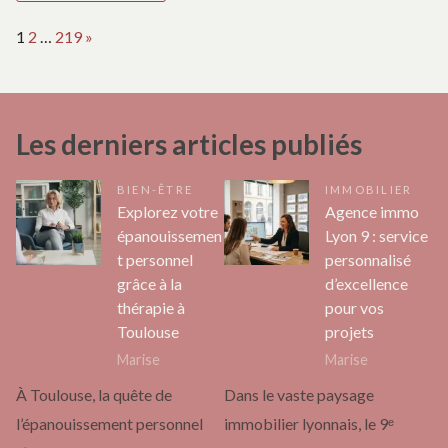
Page:
Next
1
2
…
219
»
Les derniers articles publiés
BIEN-ÊTRE
IMMOBILIER
Explorez votre
Agence immo
épanouissemen
Lyon 9 : service
t personnel
personnalisé
grâce à la
d’excellence
thérapie à
pour vos
Toulouse
projets
Marise
Marise
À Toulouse, la quête de
Dans le vaste paysage
l’épanouissement personnel
immobilier lyonnais, le 9ᵉ