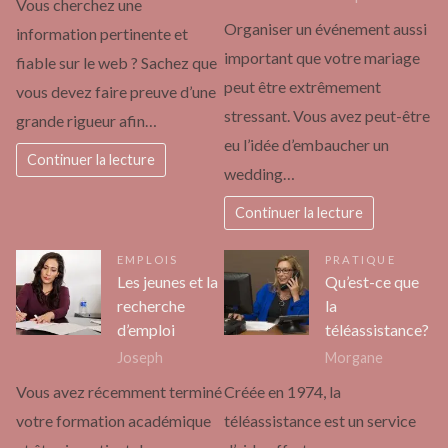
Vous cherchez une
Organiser un événement aussi
information pertinente et
important que votre mariage
fiable sur le web ? Sachez que
peut être extrêmement
vous devez faire preuve d’une
stressant. Vous avez peut-être
grande rigueur afin…
eu l’idée d’embaucher un
Continuer la lecture
wedding…
Continuer la lecture
EMPLOIS
PRATIQUE
Les jeunes et la
Qu’est-ce que
recherche
la
d’emploi
téléassistance?
Joseph
Morgane
Vous avez récemment terminé
Créée en 1974, la
votre formation académique
téléassistance est un service