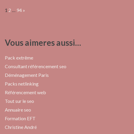
Page:
Next
1
2
…
94
»
Vous aimeres aussi…
Pack extrême
Consultant référencement seo
Déménagement Paris
Packs netlinking
Référencement web
Tout sur le seo
Annuaire seo
Formation EFT
Christine André