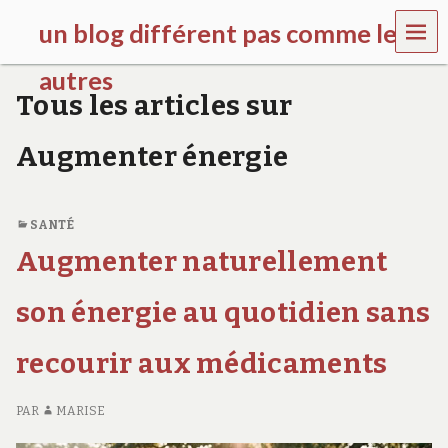
MEN
un blog différent pas comme les
U
autres
Tous les articles sur
f
d
Augmenter énergie
c
c
h
i
SANTÉ
l
d
Augmenter naturellement
r
e
son énergie au quotidien sans
n
.
o
recourir aux médicaments
r
g
PAR
MARISE