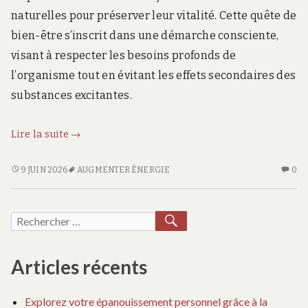
naturelles pour préserver leur vitalité. Cette quête de
bien-être s’inscrit dans une démarche consciente,
visant à respecter les besoins profonds de
l’organisme tout en évitant les effets secondaires des
substances excitantes.
Augmenter
Lire la suite
→
naturellement
son
AUGMENTER
AU
9 JUIN 2026
AUGMENTER ÉNERGIE
0
NATURELLEMENT
CO
énergie
SON
SU
au
ÉNERGIE
A
RECHERCHER
Recherche
quotidien
AU
NA
sans
pour :
QUOTIDIEN
S
recourir
SANS
ÉN
Articles récents
aux
RECOURIR
AU
AUX
QU
médicaments
Explorez votre épanouissement personnel grâce à la
MÉDICAMENTS
S