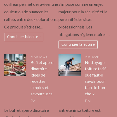
coiffeur permet de raviver une
s’impose comme un enjeu
couleur ou de nuancer les
majeur pour la sécurité et la
reflets entre deux colorations.
pérennité des sites
Ce produit s’adresse…
professionnels. Les
obligations réglementaires…
Continuer la lecture
Continuer la lecture
MARIAGE
MAISON
Buffet apero
Nettoyage
dinatoire :
toiture tarif :
idées de
que faut-il
recettes
savoir pour
simples et
faire le bon
savoureuses
choix
Pol
Pol
Le buffet apero dinatoire
Entretenir sa toiture est