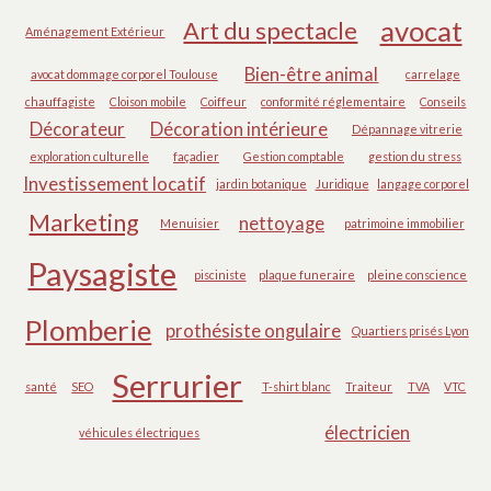
avocat
Art du spectacle
Aménagement Extérieur
Bien-être animal
avocat dommage corporel Toulouse
carrelage
chauffagiste
Cloison mobile
Coiffeur
conformité réglementaire
Conseils
Décorateur
Décoration intérieure
Dépannage vitrerie
exploration culturelle
façadier
Gestion comptable
gestion du stress
Investissement locatif
jardin botanique
Juridique
langage corporel
Marketing
nettoyage
Menuisier
patrimoine immobilier
Paysagiste
pisciniste
plaque funeraire
pleine conscience
Plomberie
prothésiste ongulaire
Quartiers prisés Lyon
Serrurier
santé
SEO
T-shirt blanc
Traiteur
TVA
VTC
électricien
véhicules électriques