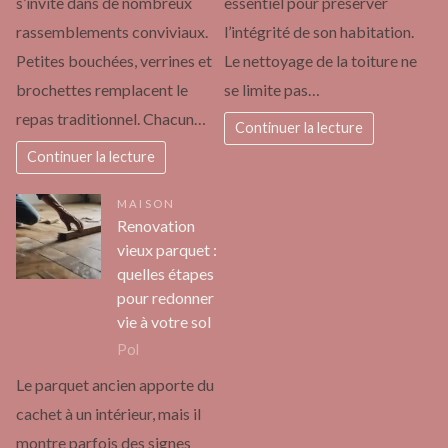
s’invite dans de nombreux
essentiel pour préserver
rassemblements conviviaux.
l’intégrité de son habitation.
Petites bouchées, verrines et
Le nettoyage de la toiture ne
brochettes remplacent le
se limite pas…
repas traditionnel. Chacun…
Continuer la lecture
Continuer la lecture
MAISON
Renovation
vieux parquet :
quelles étapes
pour redonner
vie à votre sol
Pol
Le parquet ancien apporte du
cachet à un intérieur, mais il
montre parfois des signes