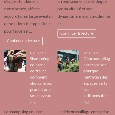
s’est profondément
arrondissement se distingue
transformée, offrant
par sa vitalité et son
aujourd’hui un large éventail
dynamisme, mêlant modernité
de solutions thérapeutiques
et…
pour favoriser…
Continuer la lecture
Continuer la lecture
MARIAGE
MAISON
Shampoing
Débroussaillag
colorant
e entreprise :
coiffeur :
pourquoi
comment
l’entretien des
choisir le bon
espaces verts
produit pour
est
ses cheveux
indispensable
Pol
Pol
Le shampoing colorant
Le débroussaillage entreprise