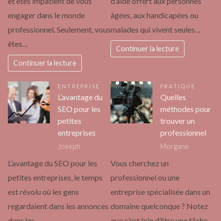
et êtes impatient de vous
d’aide offert aux personnes
engager dans le monde
âgées, aux handicapées ou
professionnel. Seulement, vous
malades qui vivent seules…
êtes…
Continuer la lecture
Continuer la lecture
ENTREPRISE
PRATIQUE
L’avantage du
Quelles
SEO pour les
méthodes pour
petites
trouver un
entreprises
professionnel
Joseph
Morgane
L’avantage du SEO pour les
Vous cherchez un
petites entreprises, le temps
professionnel ou une
est révolu où les gens
entreprise spécialisée dans un
regardaient dans les annonces
domaine quelconque ? Notez
dans les…
que c’est loin d’être une tâche