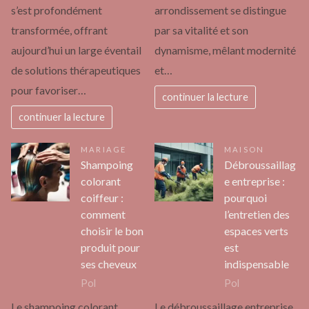
s’est profondément
arrondissement se distingue
transformée, offrant
par sa vitalité et son
aujourd’hui un large éventail
dynamisme, mêlant modernité
de solutions thérapeutiques
et…
pour favoriser…
continuer la lecture
continuer la lecture
MARIAGE
MAISON
Shampoing
Débroussaillag
colorant
e entreprise :
coiffeur :
pourquoi
comment
l’entretien des
choisir le bon
espaces verts
produit pour
est
ses cheveux
indispensable
Pol
Pol
Le shampoing colorant
Le débroussaillage entreprise