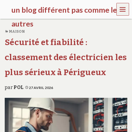
MEN
un blog différent pas comme les
U
autres
MAISON
f
Sécurité et fiabilité :
d
c
c
classement des électricien les
h
i
l
plus sérieux à Périgueux
d
r
e
par
POL
27 AVRIL 2026
n
.
o
r
g