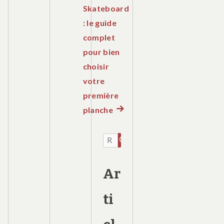
Skateboard
: le guide
complet
pour bien
choisir
votre
première
planche
Article
suivant
:
Recherche
RECHERCHER
pour :
Ar
ti