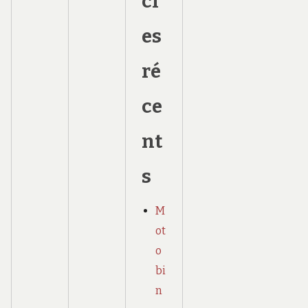
cl
es
ré
ce
nt
s
M
ot
o
bi
n