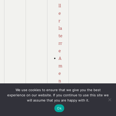
ll
e
r
la
te
rr
e
A
m
e
n
a
We use cookies to ensure that we give you the best
experience on our website. If you continue to use this site we
g
will assume that you are happy with it.
e
Ok
m