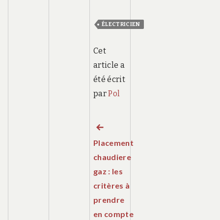
ÉLECTRICIEN
Cet
article a
été écrit
par
Pol
Article
Navigation
Placement
précédent :
de
chaudiere
gaz : les
l’article
critères à
prendre
en compte