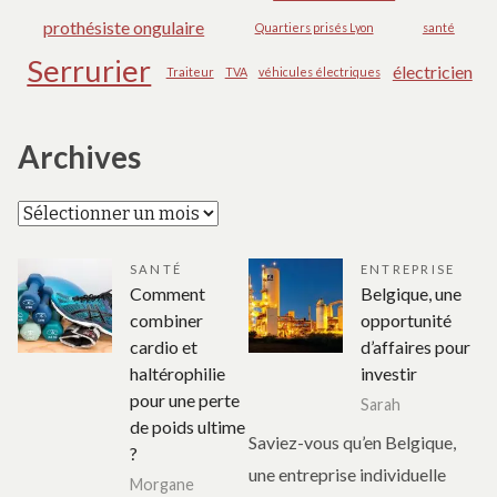
prothésiste ongulaire
Quartiers prisés Lyon
santé
Serrurier
électricien
Traiteur
TVA
véhicules électriques
Archives
Archives
SANTÉ
ENTREPRISE
Comment
Belgique, une
combiner
opportunité
cardio et
d’affaires pour
haltérophilie
investir
pour une perte
Sarah
de poids ultime
Saviez-vous qu’en Belgique,
?
une entreprise individuelle
Morgane