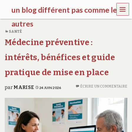
MEN
un blog différent pas comme les
U
autres
SANTÉ
f
Médecine préventive :
d
c
c
intérêts, bénéfices et guide
h
i
l
pratique de mise en place
d
r
e
ÉCRIRE UN COMMENTAIRE
par
MARISE
24 JUIN 2026
n
.
o
r
g