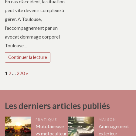
En cas d’accident, la situation
peut vite devenir complexe à
gérer. À Toulouse,
l’accompagnement par un
avocat dommage corporel
Toulouse…
Continuer la lecture
Page:
Next
1
2
…
220
»
Les derniers articles publiés
PRATIQUE
MAISON
Motobineuse
Amenagement
vs motoculteur
exterieur