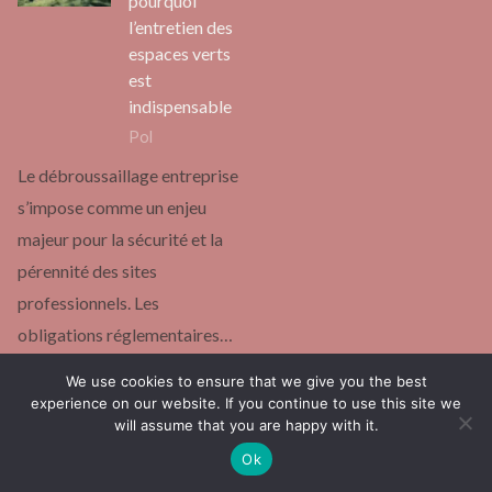
pourquoi
l’entretien des
espaces verts
est
indispensable
Pol
Le débroussaillage entreprise
s’impose comme un enjeu
majeur pour la sécurité et la
pérennité des sites
professionnels. Les
obligations réglementaires…
Continuer la lecture
We use cookies to ensure that we give you the best
experience on our website. If you continue to use this site we
will assume that you are happy with it.
Page:
Next
1
2
…
94
»
Ok