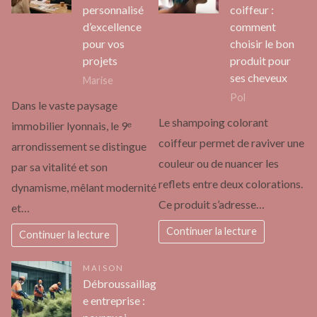
personnalisé
coiffeur :
d’excellence
comment
pour vos
choisir le bon
projets
produit pour
ses cheveux
Marise
Pol
Dans le vaste paysage
Le shampoing colorant
immobilier lyonnais, le 9ᵉ
coiffeur permet de raviver une
arrondissement se distingue
couleur ou de nuancer les
par sa vitalité et son
reflets entre deux colorations.
dynamisme, mêlant modernité
Ce produit s’adresse…
et…
Continuer la lecture
Continuer la lecture
MAISON
Débroussaillag
e entreprise :