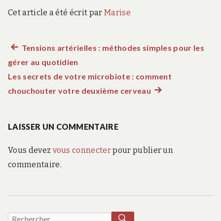
Cet article a été écrit par
Marise
Article
Tensions artérielles : méthodes simples pour les
Navigation
gérer au quotidien
précédent :
de
Les secrets de votre microbiote : comment
chouchouter votre deuxième cerveau
Article
l’article
suivant
:
LAISSER UN COMMENTAIRE
Vous devez
vous connecter
pour publier un
commentaire.
RECHERCHER
Recherche