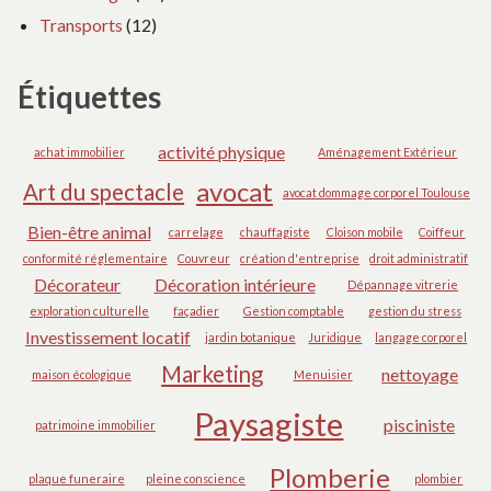
Transports
(12)
Étiquettes
activité physique
achat immobilier
Aménagement Extérieur
avocat
Art du spectacle
avocat dommage corporel Toulouse
Bien-être animal
carrelage
chauffagiste
Cloison mobile
Coiffeur
conformité réglementaire
Couvreur
création d'entreprise
droit administratif
Décorateur
Décoration intérieure
Dépannage vitrerie
exploration culturelle
façadier
Gestion comptable
gestion du stress
Investissement locatif
jardin botanique
Juridique
langage corporel
Marketing
nettoyage
maison écologique
Menuisier
Paysagiste
pisciniste
patrimoine immobilier
Plomberie
plaque funeraire
pleine conscience
plombier