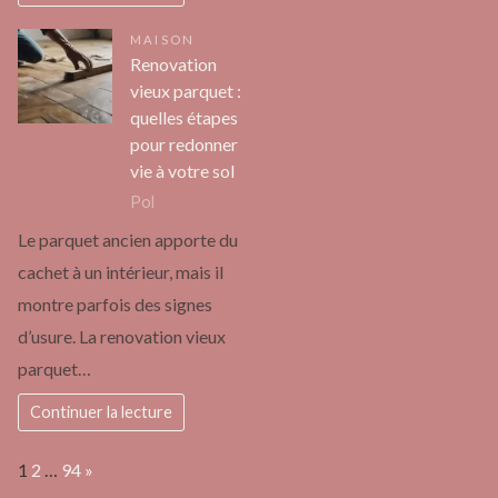
MAISON
Renovation
vieux parquet :
quelles étapes
pour redonner
vie à votre sol
Pol
Le parquet ancien apporte du
cachet à un intérieur, mais il
montre parfois des signes
d’usure. La renovation vieux
parquet…
Continuer la lecture
Page:
Next
1
2
…
94
»