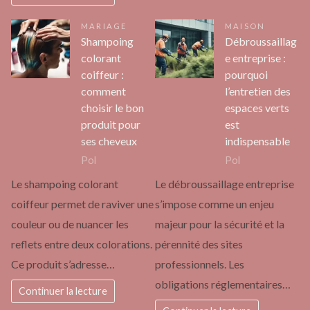
MARIAGE
MAISON
Shampoing
Débroussaillag
colorant
e entreprise :
coiffeur :
pourquoi
comment
l’entretien des
choisir le bon
espaces verts
produit pour
est
ses cheveux
indispensable
Pol
Pol
Le shampoing colorant
Le débroussaillage entreprise
coiffeur permet de raviver une
s’impose comme un enjeu
couleur ou de nuancer les
majeur pour la sécurité et la
reflets entre deux colorations.
pérennité des sites
Ce produit s’adresse…
professionnels. Les
obligations réglementaires…
Continuer la lecture