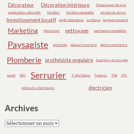
Décorateur
Décoration intérieure
Dépannage vitrerie
exploration culturelle
façadier
Gestion comptable
gestion du stress
Investissement locatif
jardin botanique
Juridique
langage corporel
Marketing
nettoyage
Menuisier
patrimoine immobilier
Paysagiste
pisciniste
plaque funeraire
pleine conscience
Plomberie
prothésiste ongulaire
Quartiers prisés Lyon
Serrurier
santé
SEO
T-shirt blanc
Traiteur
TVA
VTC
électricien
véhicules électriques
Archives
Archives