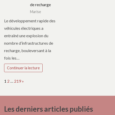
de recharge
Marise
Le développement rapide des
véhicules électriques a
entraîné une explosion du
nombre d’infrastructures de
recharge, bouleversant à la
fois les…
Continuer la lecture
Page:
Next
1
2
…
219
»
Les derniers articles publiés