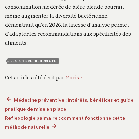
consommation modérée de bière blonde pourrait
même augmenter la diversité bactérienne,
démontrant qu’en 2026, la finesse d’analyse permet
d’adapter les recommandations aux spécificités des
aliments.
SECRETS DE MICROBIOTE
Cet article a été écrit par
Marise
Article
Médecine préventive : intérêts, bénéfices et guide
Navigation
pratique de mise en place
précédent :
de
Reflexologie palmaire : comment fonctionne cette
méthode naturelle
Article
l’article
suivant