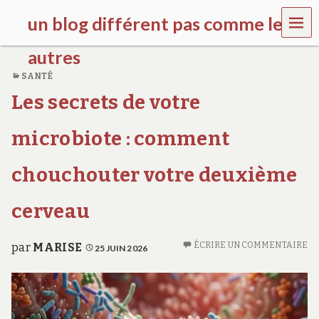
MEN
un blog différent pas comme les
U
autres
SANTÉ
f
Les secrets de votre
d
c
c
microbiote : comment
h
i
l
chouchouter votre deuxième
d
r
cerveau
e
n
.
ÉCRIRE UN COMMENTAIRE
o
par
MARISE
25 JUIN 2026
r
g