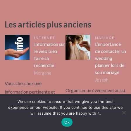
Les articles plus anciens
INTERNET
MARIAGE
Information sur
L’importance
le web bien
de contacter un
faire sa
wedding
recherche
planner lors de
son mariage
Morgane
Joseph
Vous cherchez une
Organiser un événement aussi
information pertinente et
important que votre mariage
fiable sur le web ? Sachez que
We use cookies to ensure that we give you the best
peut être extrêmement
experience on our website. If you continue to use this site we
vous devez faire preuve d’une
will assume that you are happy with it.
stressant. Vous avez peut-être
grande rigueur afin…
Ok
eu l’idée d’embaucher un
Continuer la lecture