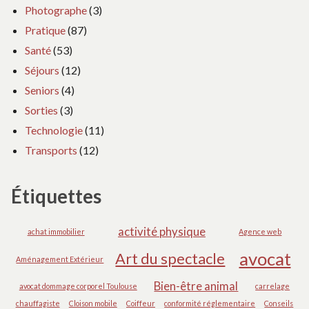
Photographe
(3)
Pratique
(87)
Santé
(53)
Séjours
(12)
Seniors
(4)
Sorties
(3)
Technologie
(11)
Transports
(12)
Étiquettes
activité physique
achat immobilier
Agence web
avocat
Art du spectacle
Aménagement Extérieur
Bien-être animal
avocat dommage corporel Toulouse
carrelage
chauffagiste
Cloison mobile
Coiffeur
conformité réglementaire
Conseils