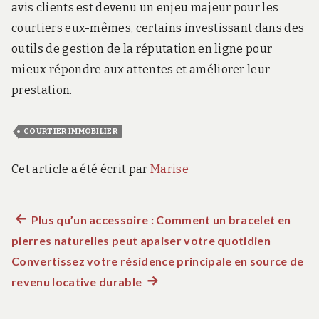
avis clients est devenu un enjeu majeur pour les
courtiers eux-mêmes, certains investissant dans des
outils de gestion de la réputation en ligne pour
mieux répondre aux attentes et améliorer leur
prestation.
COURTIER IMMOBILIER
Cet article a été écrit par
Marise
Article
Plus qu’un accessoire : Comment un bracelet en
Navigation
pierres naturelles peut apaiser votre quotidien
précédent :
de
Convertissez votre résidence principale en source de
revenu locative durable
Article
l’article
suivant