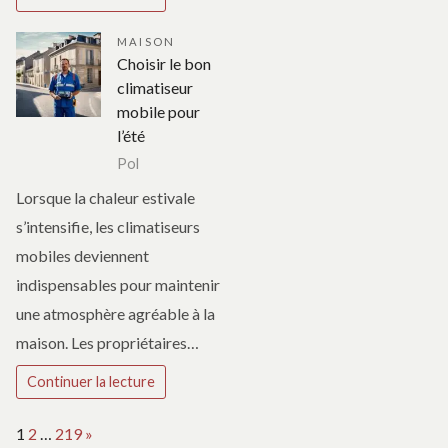
MAISON
Choisir le bon
climatiseur
mobile pour
l’été
Pol
Lorsque la chaleur estivale
s’intensifie, les climatiseurs
mobiles deviennent
indispensables pour maintenir
une atmosphère agréable à la
maison. Les propriétaires…
Continuer la lecture
Page:
Next
1
2
…
219
»