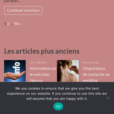
parquet…
Continuer la lecture
Page:
Next
1
2
…
94
»
Les articles plus anciens
INTERNET
MARIAGE
Information sur
L’importance
le web bien
de contacter un
faire sa
wedding
recherche
planner lors de
We use cookies to ensure that we give you the best
son mariage
experience on our website. If you continue to use this site we
Morgane
will assume that you are happy with it.
Joseph
Vous cherchez une
Ok
Organiser un événement aussi
information pertinente et