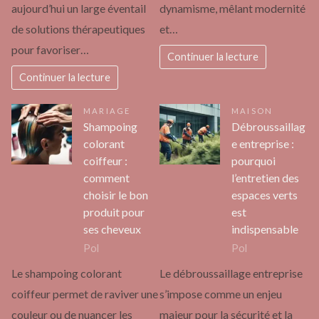
aujourd’hui un large éventail
dynamisme, mêlant modernité
de solutions thérapeutiques
et…
pour favoriser…
Continuer la lecture
Continuer la lecture
MARIAGE
MAISON
Shampoing
Débroussaillag
colorant
e entreprise :
coiffeur :
pourquoi
comment
l’entretien des
choisir le bon
espaces verts
produit pour
est
ses cheveux
indispensable
Pol
Pol
Le shampoing colorant
Le débroussaillage entreprise
coiffeur permet de raviver une
s’impose comme un enjeu
couleur ou de nuancer les
majeur pour la sécurité et la