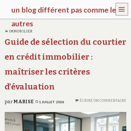
MEN
un blog différent pas comme les
U
autres
IMMOBILIER
f
Guide de sélection du courtier
d
c
c
en crédit immobilier :
h
i
l
maîtriser les critères
d
r
d’évaluation
e
n
.
ÉCRIRE UN COMMENTAIRE
o
par
MARISE
1 JUILLET 2026
r
g