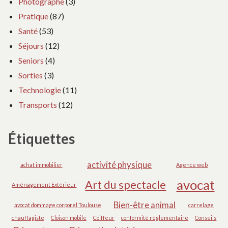
Photographe
(3)
Pratique
(87)
Santé
(53)
Séjours
(12)
Seniors
(4)
Sorties
(3)
Technologie
(11)
Transports
(12)
Étiquettes
activité physique
achat immobilier
Agence web
avocat
Art du spectacle
Aménagement Extérieur
Bien-être animal
avocat dommage corporel Toulouse
carrelage
chauffagiste
Cloison mobile
Coiffeur
conformité réglementaire
Conseils