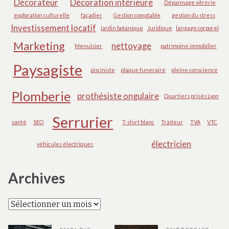
Décorateur
Décoration intérieure
Dépannage vitrerie
exploration culturelle
façadier
Gestion comptable
gestion du stress
Investissement locatif
jardin botanique
Juridique
langage corporel
Marketing
nettoyage
Menuisier
patrimoine immobilier
Paysagiste
pisciniste
plaque funeraire
pleine conscience
Plomberie
prothésiste ongulaire
Quartiers prisés Lyon
Serrurier
santé
SEO
T-shirt blanc
Traiteur
TVA
VTC
électricien
véhicules électriques
Archives
Archives