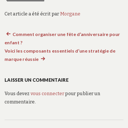
Cet article a été écrit par
Morgane
Article
Comment organiser une fête d’anniversaire pour
Navigation
enfant ?
précédent :
de
Voici les composants essentiels d’une stratégie de
marque réussie
Article
l’article
suivant
:
LAISSER UN COMMENTAIRE
Vous devez
vous connecter
pour publier un
commentaire.