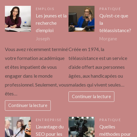
EMPLOIS
PRATIQUE
Les jeunes et la
Qu’est-ce que
recherche
la
d’emploi
téléassistance?
Joseph
Morgane
Vous avez récemment terminé
Créée en 1974, la
votre formation académique
téléassistance est un service
et êtes impatient de vous
d’aide offert aux personnes
engager dans le monde
âgées, aux handicapées ou
professionnel. Seulement, vous
malades qui vivent seules…
êtes…
Continuer la lecture
Continuer la lecture
ENTREPRISE
PRATIQUE
L’avantage du
Quelles
SEO pour les
méthodes pour