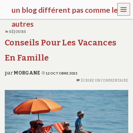
MEN
un blog différent pas comme les
U
autres
SÉJOURS
f
Conseils Pour Les Vacances
d
c
c
En Famille
h
i
l
par
MORGANE
12 OCTOBRE 2021
d
r
ÉCRIRE UN COMMENTAIRE
e
n
.
o
r
g