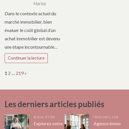
Marise
Dans le contexte actuel du
marché immobilier, bien
évaluer le coût global d’un
achat immobilier est devenu
une étape incontournable…
Continuer la lecture
Page:
Next
1
2
…
219
»
Les derniers articles publiés
BIEN-ÊTRE
IMMOBILIER
Explorez votre
Agence immo