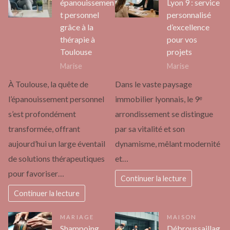
épanouissemen
Lyon 9 : service
t personnel
personnalisé
grâce à la
d’excellence
thérapie à
pour vos
Toulouse
projets
Marise
Marise
À Toulouse, la quête de
Dans le vaste paysage
l’épanouissement personnel
immobilier lyonnais, le 9ᵉ
s’est profondément
arrondissement se distingue
transformée, offrant
par sa vitalité et son
aujourd’hui un large éventail
dynamisme, mêlant modernité
de solutions thérapeutiques
et…
pour favoriser…
Continuer la lecture
Continuer la lecture
MARIAGE
MAISON
Shampoing
Débroussaillag