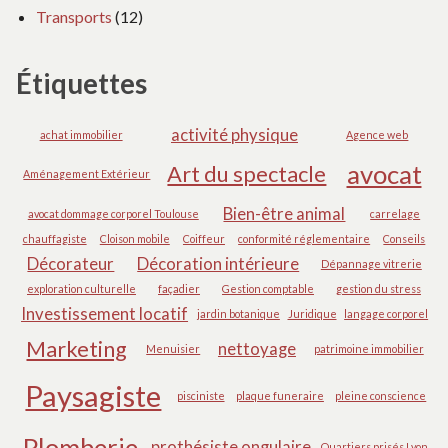
Transports
(12)
Étiquettes
activité physique
achat immobilier
Agence web
avocat
Art du spectacle
Aménagement Extérieur
Bien-être animal
avocat dommage corporel Toulouse
carrelage
chauffagiste
Cloison mobile
Coiffeur
conformité réglementaire
Conseils
Décorateur
Décoration intérieure
Dépannage vitrerie
exploration culturelle
façadier
Gestion comptable
gestion du stress
Investissement locatif
jardin botanique
Juridique
langage corporel
Marketing
nettoyage
Menuisier
patrimoine immobilier
Paysagiste
pisciniste
plaque funeraire
pleine conscience
Plomberie
prothésiste ongulaire
Quartiers prisés Lyon