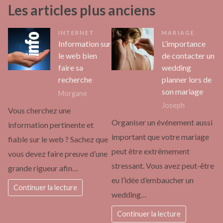
Les articles plus anciens
INTERNET
MARIAGE
Information sur
L’importance
le web bien
de contacter un
faire sa
wedding
recherche
planner lors de
son mariage
Morgane
Joseph
Vous cherchez une
Organiser un événement aussi
information pertinente et
important que votre mariage
fiable sur le web ? Sachez que
peut être extrêmement
vous devez faire preuve d’une
stressant. Vous avez peut-être
grande rigueur afin…
eu l’idée d’embaucher un
Continuer la lecture
wedding…
Continuer la lecture