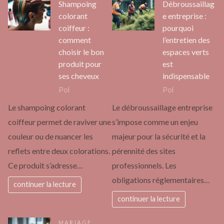
Shampoing
Débroussaillag
colorant
e entreprise :
coiffeur :
pourquoi
comment
l’entretien des
choisir le bon
espaces verts
produit pour
est
ses cheveux
indispensable
Pol
Pol
Le shampoing colorant
Le débroussaillage entreprise
coiffeur permet de raviver une
s’impose comme un enjeu
couleur ou de nuancer les
majeur pour la sécurité et la
reflets entre deux colorations.
pérennité des sites
Ce produit s’adresse…
professionnels. Les
obligations réglementaires…
continuer la lecture
continuer la lecture
MARIAGE