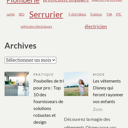
Serrurier
santé
SEO
T-shirt blanc
Traiteur
TVA
VTC
électricien
véhicules électriques
Archives
Archives
PRATIQUE
MODE
Poubelles de tri
Les vêtements
pour pro : Top
Disney qui
10 des
feront rayonner
fournisseurs de
vos enfants
solutions
Zozo
robustes et
Découvrez la magie des
design
vêtements Disney pour vos