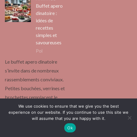
Buffet apero
dinatoire :
idées de
recettes
simples et
savoureuses
Pol
Le buffet apero dinatoire
s’invite dans de nombreux
rassemblements conviviaux.
Petites bouchées, verrines et
brochettes remplacent le
repas traditionnel. Chacun…
We use cookies to ensure that we give you the best
experience on our website. If you continue to use this site we
continuer la lecture
will assume that you are happy with it.
Ok
Page:
Next
1
2
…
131
»