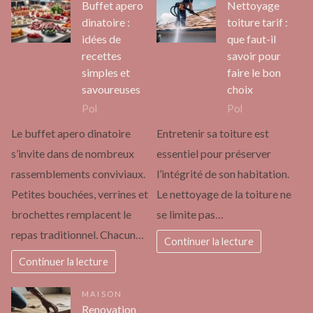
Buffet apero
Nettoyage
dinatoire :
toiture tarif :
idées de
que faut-il
recettes
savoir pour
simples et
faire le bon
savoureuses
choix
Pol
Pol
Le buffet apero dinatoire
Entretenir sa toiture est
s’invite dans de nombreux
essentiel pour préserver
rassemblements conviviaux.
l’intégrité de son habitation.
Petites bouchées, verrines et
Le nettoyage de la toiture ne
brochettes remplacent le
se limite pas…
repas traditionnel. Chacun…
Continuer la lecture
Continuer la lecture
MAISON
Renovation