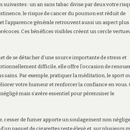
suivantes : un an sans tabac divise par deux votre ris
stinence, le risque de cancer du poumon est réduit de
et l’apparence générale retrouvent aussi un aspect plus
précoces. Ces bénéfices visibles créent un cercle vertue
et de se détacher d’une source importante de stress et
tionnellement difficile, elle offre l’occasion de renoue
 sains. Par exemple, pratiquer la méditation, le sport o
éliorer votre humeur et renforcer la confiance en vous.
 négligé mais s’avère essentiel pour pérenniser le
e, cesser de fumer apporte un soulagement non néglig
’un paquet de cigarettes reste élevé et, sur plusieurs m