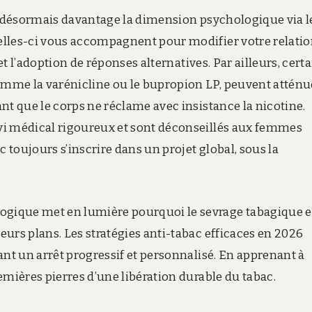
re désormais davantage la dimension psychologique via l
elles-ci vous accompagnent pour modifier votre relatio
et l’adoption de réponses alternatives. Par ailleurs, cert
mme la varénicline ou le bupropion LP, peuvent atténu
nt que le corps ne réclame avec insistance la nicotine.
vi médical rigoureux et sont déconseillés aux femmes
c toujours s’inscrire dans un projet global, sous la
gique met en lumière pourquoi le sevrage tabagique e
urs plans. Les stratégies anti-tabac efficaces en 2026
ant un arrêt progressif et personnalisé. En apprenant à
emières pierres d’une libération durable du tabac.