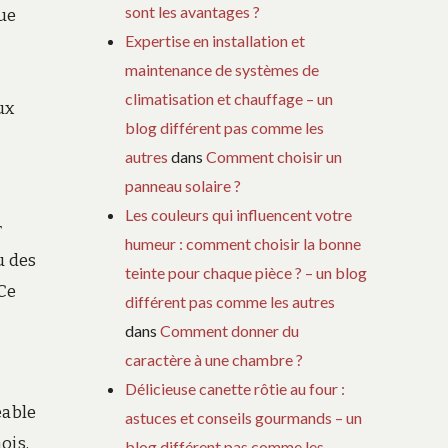
sont les avantages ?
que
Expertise en installation et
maintenance de systèmes de
climatisation et chauffage – un
ux
blog différent pas comme les
autres
dans
Comment choisir un
panneau solaire ?
Les couleurs qui influencent votre
r
humeur : comment choisir la bonne
u des
teinte pour chaque pièce ? – un blog
 Ce
différent pas comme les autres
dans
Comment donner du
caractère à une chambre ?
Délicieuse canette rôtie au four :
eable
astuces et conseils gourmands – un
ois,
blog différent pas comme les