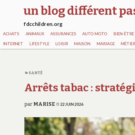
un blog différent p
fdcchildren.org
ACHATS
ANIMAUX
ASSURANCES
AUTO MOTO
BIEN-ÊTRE
INTERNET
LIFESTYLE
LOISIR
MAISON
MARIAGE
MÉTIE
SANTÉ
Arrêts tabac : straté
par
MARISE
22 JUIN 2026