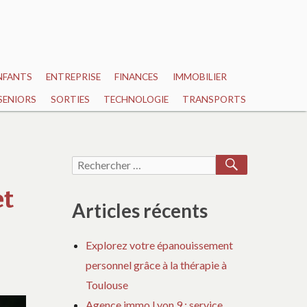
NFANTS
ENTREPRISE
FINANCES
IMMOBILIER
SENIORS
SORTIES
TECHNOLOGIE
TRANSPORTS
RECHERCH
Recherche
pour :
et
Articles récents
Explorez votre épanouissement
personnel grâce à la thérapie à
Toulouse
Agence immo Lyon 9 : service