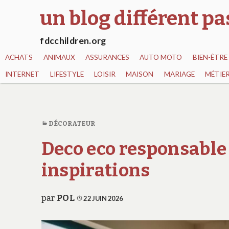
un blog différent p
fdcchildren.org
ACHATS
ANIMAUX
ASSURANCES
AUTO MOTO
BIEN-ÊTRE
INTERNET
LIFESTYLE
LOISIR
MAISON
MARIAGE
MÉTIE
DÉCORATEUR
Deco eco responsable 
inspirations
par
POL
22 JUIN 2026