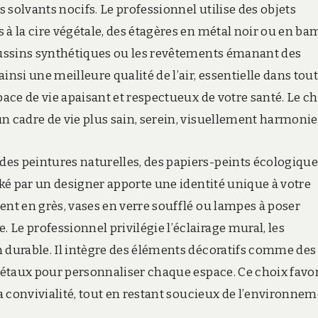
 solvants nocifs. Le professionnel utilise des objets
 à la cire végétale, des étagères en métal noir ou en b
coussins synthétiques ou les revêtements émanant des
insi une meilleure qualité de l’air, essentielle dans tou
pace de vie apaisant et respectueux de votre santé. Le c
n cadre de vie plus sain, serein, visuellement harmonie
es peintures naturelles, des papiers-peints écologique
oké par un designer apporte une identité unique à votre
ent en grès, vases en verre soufflé ou lampes à poser
Le professionnel privilégie l’éclairage mural, les
n durable. Il intègre des éléments décoratifs comme des
égétaux pour personnaliser chaque espace. Ce choix favo
la convivialité, tout en restant soucieux de l’environnem