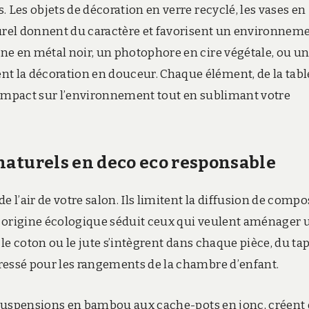
 Les objets de décoration en verre recyclé, les vases en
turel donnent du caractère et favorisent un environnem
ne en métal noir, un photophore en cire végétale, ou u
 la décoration en douceur. Chaque élément, de la tabl
 l’impact sur l’environnement tout en sublimant votre
naturels en deco eco responsable
e l’air de votre salon. Ils limitent la diffusion de comp
r origine écologique séduit ceux qui veulent aménager 
 le coton ou le jute s’intègrent dans chaque pièce, du tap
ressé pour les rangements de la chambre d’enfant.
es suspensions en bambou aux cache-pots en jonc, créent