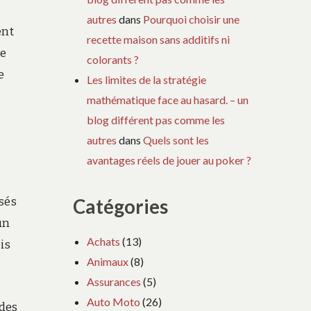
autres
dans
Pourquoi choisir une
ent
recette maison sans additifs ni
ne
colorants ?
e
Les limites de la stratégie
mathématique face au hasard. – un
blog différent pas comme les
autres
dans
Quels sont les
avantages réels de jouer au poker ?
osés
Catégories
un
Achats
(13)
is
Animaux
(8)
Assurances
(5)
Auto Moto
(26)
 des