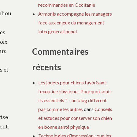
recommandés en Occitanie
ambou
Armonis accompagne les managers
face aux enjeux du management
intergénérationnel
tes
hoix
Commentaires
ux.
récents
s et
Les jouets pour chiens favorisant
l’exercice physique : Pourquoi sont-
ils essentiels ? – un blog différent
pas comme les autres
dans
Conseils
rise
et astuces pour conserver son chien
ent.
en bonne santé physique
Technologies d’impression : quelles