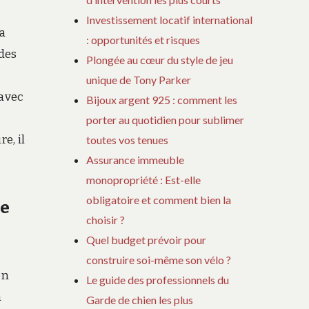
Investissement locatif international
la
: opportunités et risques
 des
Plongée au cœur du style de jeu
unique de Tony Parker
 avec
Bijoux argent 925 : comment les
porter au quotidien pour sublimer
e, il
toutes vos tenues
Assurance immeuble
monopropriété : Est-elle
obligatoire et comment bien la
re
choisir ?
Quel budget prévoir pour
construire soi-même son vélo ?
on
Le guide des professionnels du
n
Garde de chien les plus