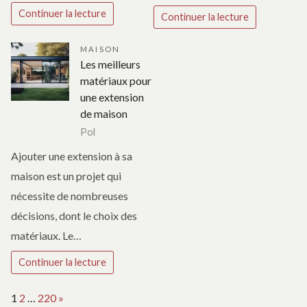
Continuer la lecture
Continuer la lecture
MAISON
Les meilleurs
matériaux pour
une extension
de maison
Pol
Ajouter une extension à sa
maison est un projet qui
nécessite de nombreuses
décisions, dont le choix des
matériaux. Le…
Continuer la lecture
Page:
Next
1
2
…
220
»