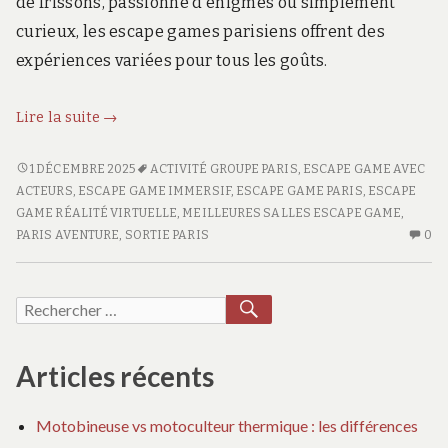
de frissons, passionné d’énigmes ou simplement
curieux, les escape games parisiens offrent des
expériences variées pour tous les goûts.
Découverte
Lire la suite
→
immersive
:
DÉCOUVERTE
1 DÉCEMBRE 2025
ACTIVITÉ GROUPE PARIS
,
ESCAPE GAME AVEC
IMMERSIVE
escape
ACTEURS
,
ESCAPE GAME IMMERSIF
,
ESCAPE GAME PARIS
,
ESCAPE
:
GAME RÉALITÉ VIRTUELLE
,
MEILLEURES SALLES ESCAPE GAME
,
games
ESCAPE
AU
PARIS AVENTURE
,
SORTIE PARIS
0
captivants
GAMES
CO
à
CAPTIVANTS
SU
Paris
À
DÉ
RECHERCHER
Recherche
PARIS
IM
pour :
:
ES
Articles récents
G
CA
Motobineuse vs motoculteur thermique : les différences
À