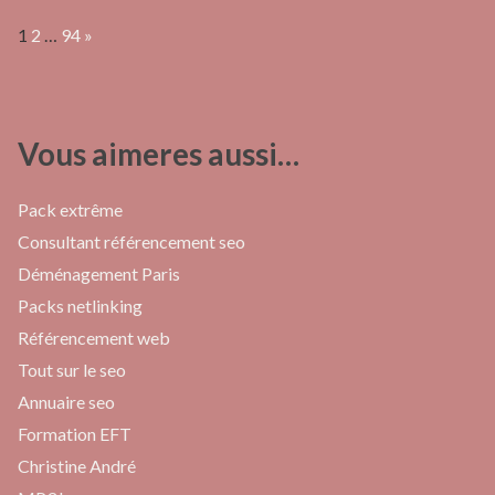
Page:
Next
1
2
…
94
»
Vous aimeres aussi…
Pack extrême
Consultant référencement seo
Déménagement Paris
Packs netlinking
Référencement web
Tout sur le seo
Annuaire seo
Formation EFT
Christine André