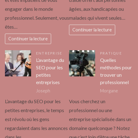
engager dans le monde
âgées, aux handicapées ou
professionnel. Seulement, vous
malades qui vivent seules…
êtes…
Continuer la lecture
Continuer la lecture
ENTREPRISE
PRATIQUE
L’avantage du
Quelles
SEO pour les
méthodes pour
petites
trouver un
entreprises
professionnel
Joseph
Morgane
L’avantage du SEO pour les
Vous cherchez un
petites entreprises, le temps
professionnel ou une
est révolu où les gens
entreprise spécialisée dans un
regardaient dans les annonces
domaine quelconque ? Notez
dans les…
que c’est loin d’être une tâche