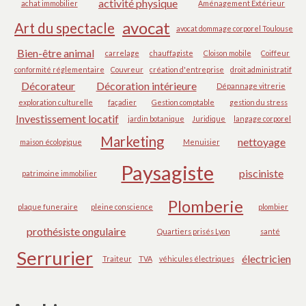
activité physique
achat immobilier
Aménagement Extérieur
avocat
Art du spectacle
avocat dommage corporel Toulouse
Bien-être animal
carrelage
chauffagiste
Cloison mobile
Coiffeur
conformité réglementaire
Couvreur
création d'entreprise
droit administratif
Décorateur
Décoration intérieure
Dépannage vitrerie
exploration culturelle
façadier
Gestion comptable
gestion du stress
Investissement locatif
jardin botanique
Juridique
langage corporel
Marketing
nettoyage
maison écologique
Menuisier
Paysagiste
pisciniste
patrimoine immobilier
Plomberie
plaque funeraire
pleine conscience
plombier
prothésiste ongulaire
Quartiers prisés Lyon
santé
Serrurier
électricien
Traiteur
TVA
véhicules électriques