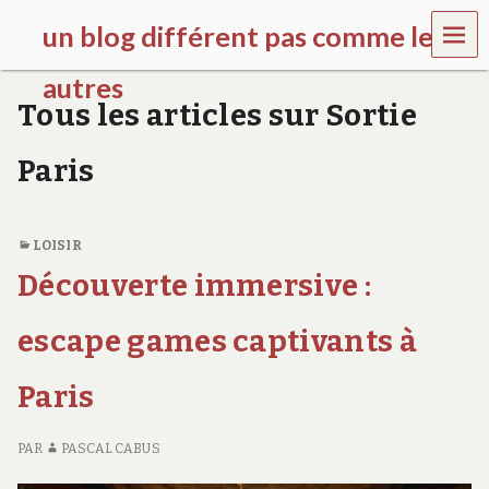
MEN
un blog différent pas comme les
U
autres
Tous les articles sur Sortie
f
d
Paris
c
c
h
i
LOISIR
l
d
Découverte immersive :
r
e
escape games captivants à
n
.
o
Paris
r
g
PAR
PASCAL CABUS