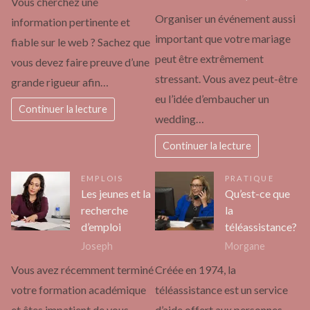
Vous cherchez une
Organiser un événement aussi
information pertinente et
important que votre mariage
fiable sur le web ? Sachez que
peut être extrêmement
vous devez faire preuve d’une
stressant. Vous avez peut-être
grande rigueur afin…
eu l’idée d’embaucher un
Continuer la lecture
wedding…
Continuer la lecture
EMPLOIS
PRATIQUE
Les jeunes et la
Qu’est-ce que
recherche
la
d’emploi
téléassistance?
Joseph
Morgane
Vous avez récemment terminé
Créée en 1974, la
votre formation académique
téléassistance est un service
et êtes impatient de vous
d’aide offert aux personnes