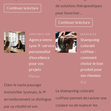
de solutions thérapeutiques
Continuer la lecture
pour favoriser…
Continuer la lecture
IMMOBILIER
MARIAGE
Agence immo
Shampoing
Lyon 9 : service
colorant
personnalisé
coiffeur :
d’excellence
comment
pour vos
choisir le bon
projets
produit pour
ses cheveux
Marise
Pol
Dans le vaste paysage
Le shampoing colorant
immobilier lyonnais, le 9ᵉ
coiffeur permet de raviver une
arrondissement se distingue
couleur ou de nuancer les
par sa vitalité et son