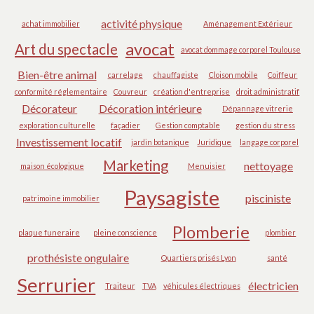
activité physique
achat immobilier
Aménagement Extérieur
avocat
Art du spectacle
avocat dommage corporel Toulouse
Bien-être animal
carrelage
chauffagiste
Cloison mobile
Coiffeur
conformité réglementaire
Couvreur
création d'entreprise
droit administratif
Décorateur
Décoration intérieure
Dépannage vitrerie
exploration culturelle
façadier
Gestion comptable
gestion du stress
Investissement locatif
jardin botanique
Juridique
langage corporel
Marketing
nettoyage
maison écologique
Menuisier
Paysagiste
pisciniste
patrimoine immobilier
Plomberie
plaque funeraire
pleine conscience
plombier
prothésiste ongulaire
Quartiers prisés Lyon
santé
Serrurier
électricien
Traiteur
TVA
véhicules électriques