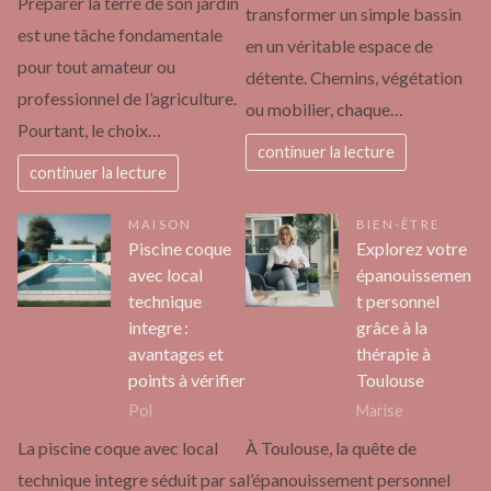
Préparer la terre de son jardin
transformer un simple bassin
est une tâche fondamentale
en un véritable espace de
pour tout amateur ou
détente. Chemins, végétation
professionnel de l’agriculture.
ou mobilier, chaque…
Pourtant, le choix…
continuer la lecture
continuer la lecture
MAISON
BIEN-ÊTRE
Piscine coque
Explorez votre
avec local
épanouissemen
technique
t personnel
integre :
grâce à la
avantages et
thérapie à
points à vérifier
Toulouse
Pol
Marise
La piscine coque avec local
À Toulouse, la quête de
technique integre séduit par sa
l’épanouissement personnel