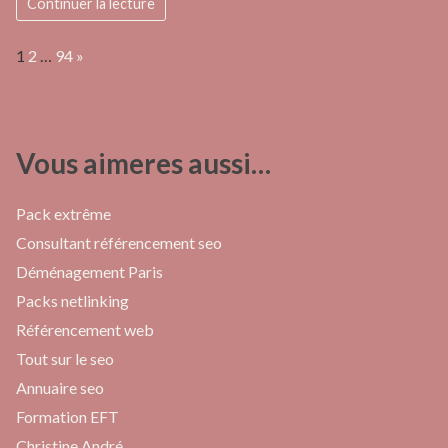
Continuer la lecture
Page:
Next
1
2
…
94
»
Vous aimeres aussi…
Pack extrême
Consultant référencement seo
Déménagement Paris
Packs netlinking
Référencement web
Tout sur le seo
Annuaire seo
Formation EFT
Christine André