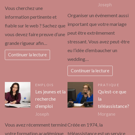
Joseph
Vous cherchez une
Organiser un événement aussi
information pertinente et
important que votre mariage
fiable sur le web ? Sachez que
peut être extrêmement
vous devez faire preuve d’une
stressant. Vous avez peut-être
grande rigueur afin…
eu l’idée d’embaucher un
Continuer la lecture
wedding…
Continuer la lecture
EMPLOIS
PRATIQUE
Les jeunes et la
Qu’est-ce que
recherche
la
d’emploi
téléassistance?
Joseph
Morgane
Vous avez récemment terminé
Créée en 1974, la
votre formation académique
téléassistance est un service