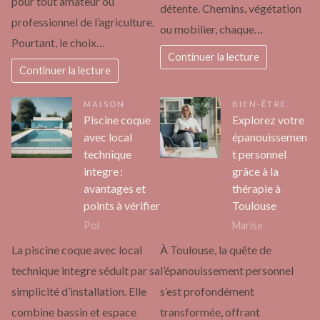
pour tout amateur ou
détente. Chemins, végétation
professionnel de l’agriculture.
ou mobilier, chaque…
Pourtant, le choix…
Continuer la lecture
Continuer la lecture
MAISON
BIEN-ÊTRE
Piscine coque
Explorez votre
avec local
épanouissemen
technique
t personnel
integre :
grâce à la
avantages et
thérapie à
points à vérifier
Toulouse
Pol
Marise
La piscine coque avec local
À Toulouse, la quête de
technique integre séduit par sa
l’épanouissement personnel
simplicité d’installation. Elle
s’est profondément
combine bassin et espace
transformée, offrant