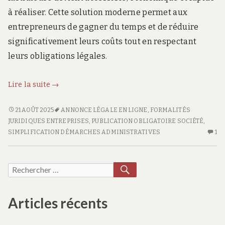
à réaliser. Cette solution moderne permet aux
entrepreneurs de gagner du temps et de réduire
significativement leurs coûts tout en respectant
leurs obligations légales.
Annonce
Lire la suite
→
légale
en
ANNONCE
21 AOÛT 2025
ANNONCE LÉGALE EN LIGNE
,
FORMALITÉS
LÉGALE
ligne
JURIDIQUES ENTREPRISES
,
PUBLICATION OBLIGATOIRE SOCIÉTÉ
,
EN
U
SIMPLIFICATION DÉMARCHES ADMINISTRATIVES
1
:
LIGNE
SE
la
:
CO
solution
LA
SU
RECHERCHER
Recherche
rapide
SOLUTION
A
pour :
et
RAPIDE
LÉ
ET
E
Articles récents
économique
ÉCONOMIQUE
LI
: