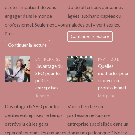
et êtes impatient de vous
d’aide offert aux personnes
engager dans le monde
âgées, aux handicapées ou
professionnel. Seulement, vous
malades qui vivent seules…
êtes…
Continuer la lecture
Continuer la lecture
ENTREPRISE
PRATIQUE
L’avantage du
Quelles
SEO pour les
méthodes pour
petites
trouver un
entreprises
professionnel
Joseph
Morgane
L’avantage du SEO pour les
Vous cherchez un
petites entreprises, le temps
professionnel ou une
est révolu où les gens
entreprise spécialisée dans un
regardaient dans les annonces
domaine quelconque ? Notez