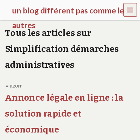
MEN
un blog différent pas comme les
U
autres
Tous les articles sur
f
d
Simplification démarches
c
c
h
administratives
i
l
d
r
DROIT
e
Annonce légale en ligne : la
n
.
o
solution rapide et
r
g
économique