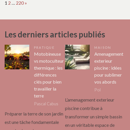
Page:
Next
1
2
…
220
»
Les derniers articles publiés
PRATIQUE
MAISON
Motobineuse
Amenagement
vs motoculteur
exterieur
thermique : les
piscine : idées
différences
pour sublimer
clés pour bien
vos abords
travailler la
Pol
terre
L’amenagement exterieur
Pascal Cabus
piscine contribue à
Préparer la terre de son jardin
transformer un simple bassin
est une tâche fondamentale
en un véritable espace de