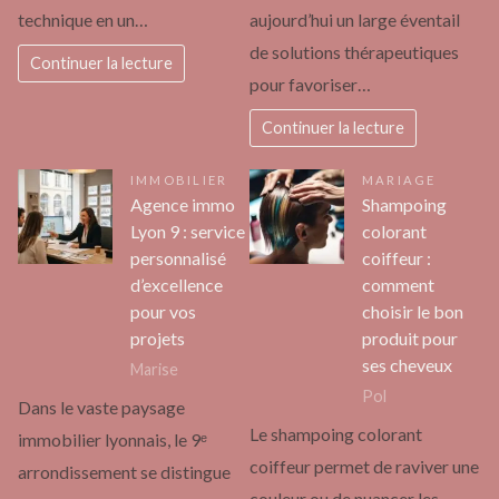
technique en un…
aujourd’hui un large éventail
de solutions thérapeutiques
Continuer la lecture
pour favoriser…
Continuer la lecture
IMMOBILIER
MARIAGE
Agence immo
Shampoing
Lyon 9 : service
colorant
personnalisé
coiffeur :
d’excellence
comment
pour vos
choisir le bon
projets
produit pour
ses cheveux
Marise
Pol
Dans le vaste paysage
Le shampoing colorant
immobilier lyonnais, le 9ᵉ
coiffeur permet de raviver une
arrondissement se distingue
couleur ou de nuancer les