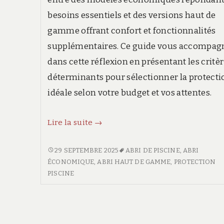
besoins essentiels et des versions haut de
gamme offrant confort et fonctionnalités
supplémentaires. Ce guide vous accompag
dans cette réflexion en présentant les critè
déterminants pour sélectionner la protecti
idéale selon votre budget et vos attentes.
Choisir
Lire la suite
→
entre
un
CHOISIR
29 SEPTEMBRE 2025
ABRI DE PISCINE
,
ABRI
ENTRE
ÉCONOMIQUE
,
ABRI HAUT DE GAMME
,
PROTECTION
abri
UN
PISCINE
de
ABRI
piscine
DE
abordable
PISCINE
ou
ABORDABLE