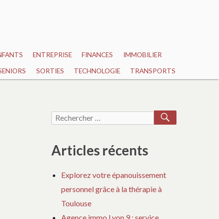
NFANTS
ENTREPRISE
FINANCES
IMMOBILIER
SENIORS
SORTIES
TECHNOLOGIE
TRANSPORTS
RECHERCH
Recherche
pour :
Articles récents
Explorez votre épanouissement
personnel grâce à la thérapie à
Toulouse
Agence immo Lyon 9 : service