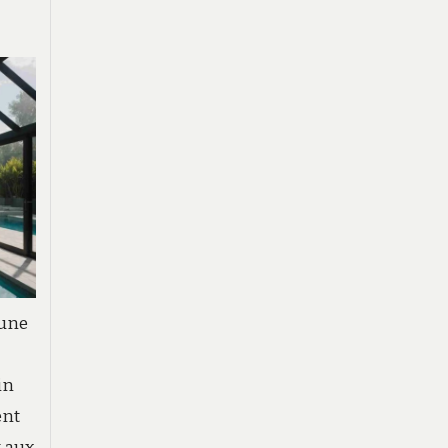
 une
in
ent
 aux