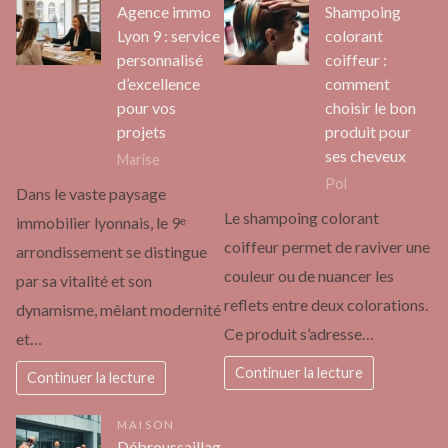
Agence immo
Shampoing
Lyon 9 : service
colorant
personnalisé
coiffeur :
d’excellence
comment
pour vos
choisir le bon
projets
produit pour
ses cheveux
Marise
Pol
Dans le vaste paysage
Le shampoing colorant
immobilier lyonnais, le 9ᵉ
coiffeur permet de raviver une
arrondissement se distingue
couleur ou de nuancer les
par sa vitalité et son
reflets entre deux colorations.
dynamisme, mêlant modernité
Ce produit s’adresse…
et…
Continuer la lecture
Continuer la lecture
MAISON
Débroussaillag