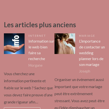
Les articles plus anciens
INTERNET
MARIAGE
Information sur
L’importance
le web bien
de contacter un
faire sa
wedding
recherche
planner lors de
son mariage
Morgane
Joseph
Vous cherchez une
Organiser un événement aussi
information pertinente et
important que votre mariage
fiable sur le web ? Sachez que
peut être extrêmement
vous devez faire preuve d’une
stressant. Vous avez peut-être
grande rigueur afin…
eu l’idée d’embaucher un