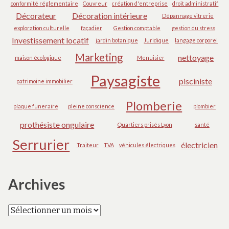
conformité réglementaire
Couvreur
création d'entreprise
droit administratif
Décorateur
Décoration intérieure
Dépannage vitrerie
exploration culturelle
façadier
Gestion comptable
gestion du stress
Investissement locatif
jardin botanique
Juridique
langage corporel
Marketing
nettoyage
maison écologique
Menuisier
Paysagiste
pisciniste
patrimoine immobilier
Plomberie
plaque funeraire
pleine conscience
plombier
prothésiste ongulaire
Quartiers prisés Lyon
santé
Serrurier
électricien
Traiteur
TVA
véhicules électriques
Archives
Archives