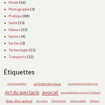
Mode
(16)
Photographe
(3)
Pratique
(88)
Santé
(53)
Séjours
(12)
Seniors
(4)
Sorties
(3)
Technologie
(11)
Transports
(12)
Étiquettes
activité physique
achat immobilier
Aménagement Extérieur
avocat
Art du spectacle
avocat dommage corporel Toulouse
Bien-être animal
carrelage
chauffagiste
Cloison mobile
Coiffeur