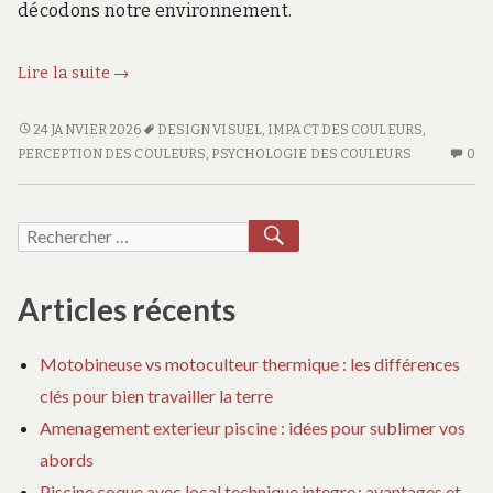
décodons notre environnement.
L’impact
Lire la suite
→
des
couleurs
L’IMPACT
24 JANVIER 2026
DESIGN VISUEL
,
IMPACT DES COULEURS
,
DES
AU
sur
PERCEPTION DES COULEURS
,
PSYCHOLOGIE DES COULEURS
0
COULEURS
CO
notre
SUR
SU
perception
NOTRE
L’
RECHERCHER
Recherche
visuelle
PERCEPTION
DE
pour :
VISUELLE
CO
SU
Articles récents
NO
PE
Motobineuse vs motoculteur thermique : les différences
VI
clés pour bien travailler la terre
Amenagement exterieur piscine : idées pour sublimer vos
abords
Piscine coque avec local technique integre : avantages et