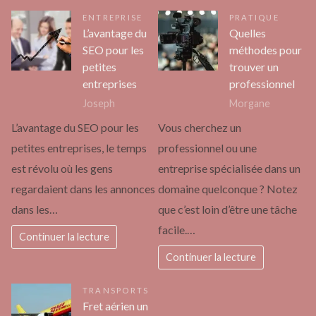
ENTREPRISE
PRATIQUE
L’avantage du
Quelles
SEO pour les
méthodes pour
petites
trouver un
entreprises
professionnel
Joseph
Morgane
L’avantage du SEO pour les
Vous cherchez un
petites entreprises, le temps
professionnel ou une
est révolu où les gens
entreprise spécialisée dans un
regardaient dans les annonces
domaine quelconque ? Notez
dans les…
que c’est loin d’être une tâche
facile.…
Continuer la lecture
Continuer la lecture
TRANSPORTS
Fret aérien un