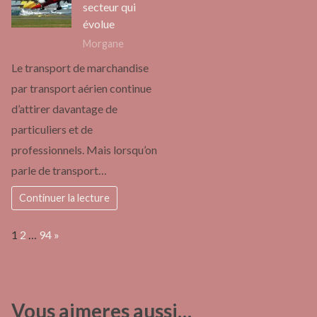
secteur qui
évolue
Morgane
Le transport de marchandise
par transport aérien continue
d’attirer davantage de
particuliers et de
professionnels. Mais lorsqu’on
parle de transport…
Continuer la lecture
Page:
Next
1
2
…
94
»
Vous aimeres aussi…