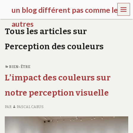
MEN
un blog différent pas comme les
U
autres
Tous les articles sur
f
d
Perception des couleurs
c
c
h
i
BIEN-ÊTRE
l
d
L’impact des couleurs sur
r
e
notre perception visuelle
n
.
o
PAR
PASCAL CABUS
r
g