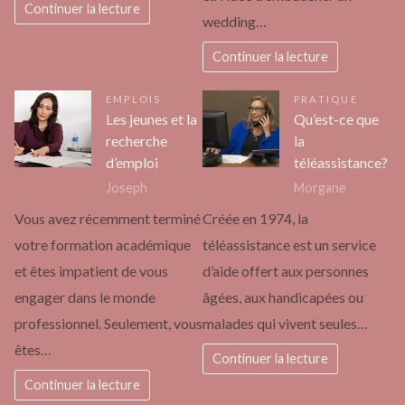
Continuer la lecture
wedding…
Continuer la lecture
EMPLOIS
PRATIQUE
Les jeunes et la
Qu’est-ce que
recherche
la
d’emploi
téléassistance?
Joseph
Morgane
Vous avez récemment terminé
Créée en 1974, la
votre formation académique
téléassistance est un service
et êtes impatient de vous
d’aide offert aux personnes
engager dans le monde
âgées, aux handicapées ou
professionnel. Seulement, vous
malades qui vivent seules…
êtes…
Continuer la lecture
Continuer la lecture