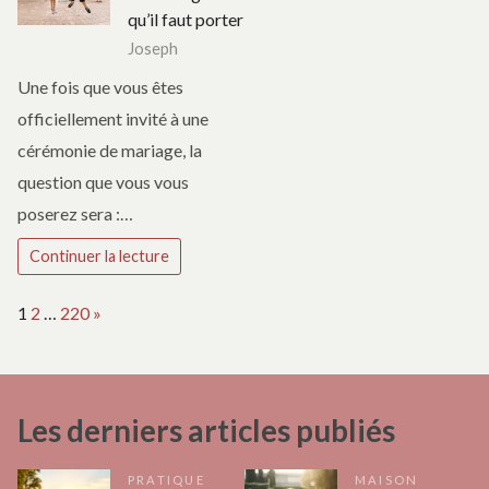
qu’il faut porter
Joseph
Une fois que vous êtes
officiellement invité à une
cérémonie de mariage, la
question que vous vous
poserez sera :…
Continuer la lecture
Page:
Next
1
2
…
220
»
Les derniers articles publiés
PRATIQUE
MAISON