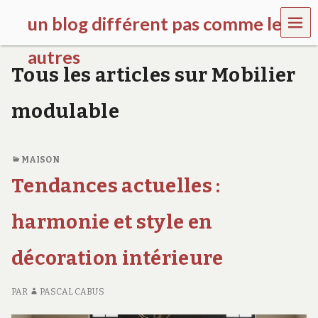
MEN
un blog différent pas comme les
U
autres
Tous les articles sur Mobilier
f
d
modulable
c
c
h
i
MAISON
l
d
Tendances actuelles :
r
e
harmonie et style en
n
.
o
décoration intérieure
r
g
PAR
PASCAL CABUS