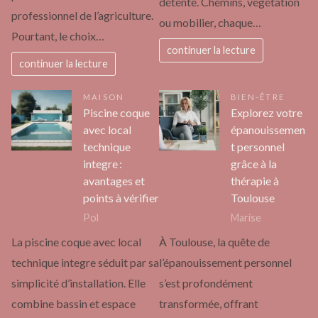
détente. Chemins, végétation
professionnel de l’agriculture.
ou mobilier, chaque…
Pourtant, le choix…
continuer la lecture
continuer la lecture
MAISON
BIEN-ÊTRE
Piscine coque
Explorez votre
avec local
épanouissemen
technique
t personnel
integre :
grâce à la
avantages et
thérapie à
points à vérifier
Toulouse
Pol
Marise
La piscine coque avec local
À Toulouse, la quête de
technique integre séduit par sa
l’épanouissement personnel
simplicité d’installation. Elle
s’est profondément
combine bassin et espace
transformée, offrant