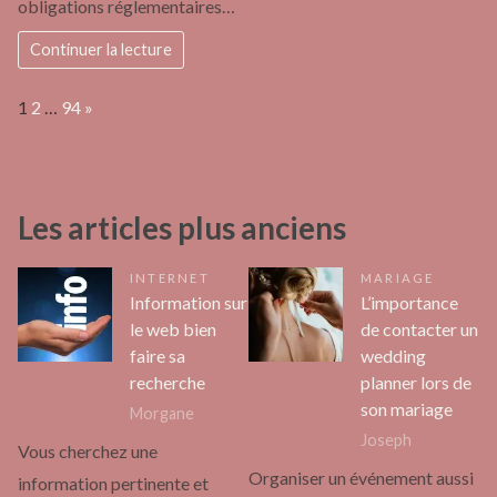
obligations réglementaires…
Continuer la lecture
Page:
Next
1
2
…
94
»
Les articles plus anciens
INTERNET
MARIAGE
Information sur
L’importance
le web bien
de contacter un
faire sa
wedding
recherche
planner lors de
son mariage
Morgane
Joseph
Vous cherchez une
Organiser un événement aussi
information pertinente et