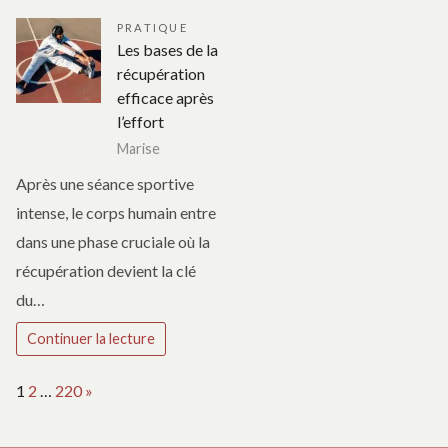
PRATIQUE
Les bases de la
récupération
efficace après
l’effort
Marise
Après une séance sportive
intense, le corps humain entre
dans une phase cruciale où la
récupération devient la clé
du…
Continuer la lecture
Page:
Next
1
2
…
220
»