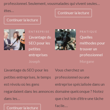
professionnel. Seulement, vous
malades qui vivent seules…
êtes…
Continuer la lecture
Continuer la lecture
ENTREPRISE
PRATIQUE
L’avantage du
Quelles
SEO pour les
méthodes pour
petites
trouver un
entreprises
professionnel
Joseph
Morgane
L’avantage du SEO pour les
Vous cherchez un
petites entreprises, le temps
professionnel ou une
est révolu où les gens
entreprise spécialisée dans un
regardaient dans les annonces
domaine quelconque ? Notez
dans les…
que c’est loin d’être une tâche
facile.…
Continuer la lecture