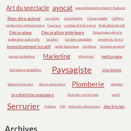
avocat
Art du spectacle
avocat dommage corporel Toulouse
Bien-être animal
carrelage
chauffagiste
Cloison mobile
Coiffeur
conformité réglementaire
Couvreur
création d'entreprise
droit administratif
Décorateur
Décoration intérieure
Dépannage vitrerie
exploration culturelle
façadier
Gestion comptable
gestion du stress
Investissement locatif
jardin botanique
Juridique
langage corporel
Marketing
nettoyage
maison écologique
Menuisier
Paysagiste
pisciniste
patrimoine immobilier
Plomberie
plaque funeraire
pleine conscience
plombier
prothésiste ongulaire
Quartiers prisés Lyon
santé
Serrurier
électricien
Traiteur
TVA
véhicules électriques
Archives