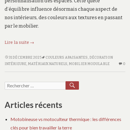
personnalisation des espaces. Cette quête
d’équilibre influence désormais chaque aspect de
nos intérieurs, des couleurs aux textures en passant
par le mobilier.
Tendances
Lire la suite
→
actuelles
:
TENDANCES
31 DÉCEMBRE 2025
COULEURS APAISANTES
,
DÉCORATION
ACTUELLES
AU
harmonie
INTÉRIEURE
,
MATÉRIAUX NATURELS
,
MOBILIER MODULABLE
0
:
CO
et
HARMONIE
SU
style
ET
TE
RECHERCHER
Recherche
en
STYLE
AC
pour :
décoration
EN
:
intérieure
DÉCORATION
H
Articles récents
INTÉRIEURE
ET
ST
Motobineuse vs motoculteur thermique : les différences
E
clés pour bien travailler la terre
DÉ