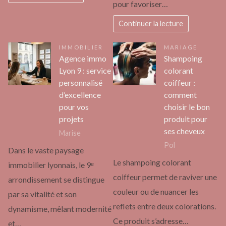
pour favoriser…
Continuer la lecture
IMMOBILIER
MARIAGE
Agence immo
Shampoing
Lyon 9 : service
colorant
personnalisé
coiffeur :
d’excellence
comment
pour vos
choisir le bon
projets
produit pour
ses cheveux
Marise
Pol
Dans le vaste paysage
Le shampoing colorant
immobilier lyonnais, le 9ᵉ
coiffeur permet de raviver une
arrondissement se distingue
couleur ou de nuancer les
par sa vitalité et son
reflets entre deux colorations.
dynamisme, mêlant modernité
Ce produit s’adresse…
et…