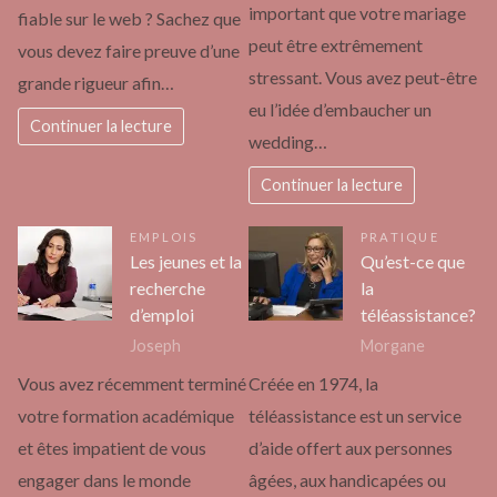
important que votre mariage
fiable sur le web ? Sachez que
peut être extrêmement
vous devez faire preuve d’une
stressant. Vous avez peut-être
grande rigueur afin…
eu l’idée d’embaucher un
Continuer la lecture
wedding…
Continuer la lecture
EMPLOIS
PRATIQUE
Les jeunes et la
Qu’est-ce que
recherche
la
d’emploi
téléassistance?
Joseph
Morgane
Vous avez récemment terminé
Créée en 1974, la
votre formation académique
téléassistance est un service
et êtes impatient de vous
d’aide offert aux personnes
engager dans le monde
âgées, aux handicapées ou