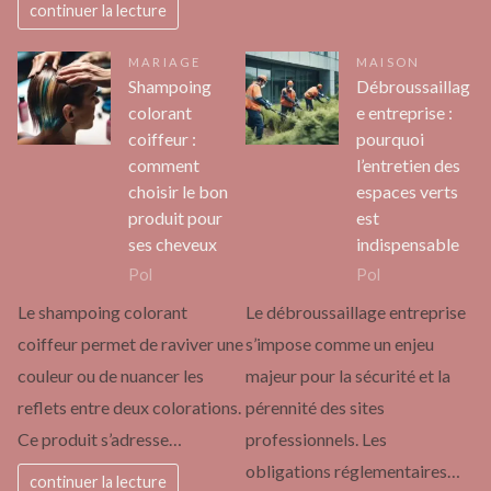
continuer la lecture
MARIAGE
MAISON
Shampoing
Débroussaillag
colorant
e entreprise :
coiffeur :
pourquoi
comment
l’entretien des
choisir le bon
espaces verts
produit pour
est
ses cheveux
indispensable
Pol
Pol
Le shampoing colorant
Le débroussaillage entreprise
coiffeur permet de raviver une
s’impose comme un enjeu
couleur ou de nuancer les
majeur pour la sécurité et la
reflets entre deux colorations.
pérennité des sites
Ce produit s’adresse…
professionnels. Les
obligations réglementaires…
continuer la lecture