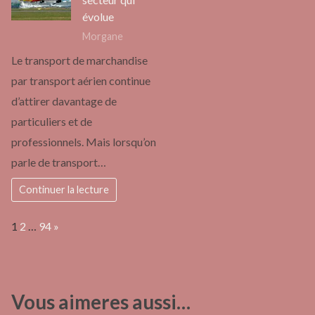
évolue
Morgane
Le transport de marchandise
par transport aérien continue
d’attirer davantage de
particuliers et de
professionnels. Mais lorsqu’on
parle de transport…
Continuer la lecture
Page:
Next
1
2
…
94
»
Vous aimeres aussi…