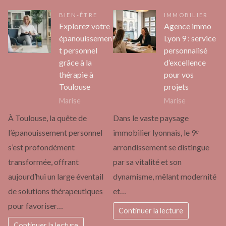
BIEN-ÊTRE
IMMOBILIER
Explorez votre
Agence immo
épanouissemen
Lyon 9 : service
t personnel
personnalisé
grâce à la
d’excellence
thérapie à
pour vos
Toulouse
projets
Marise
Marise
À Toulouse, la quête de
Dans le vaste paysage
l’épanouissement personnel
immobilier lyonnais, le 9ᵉ
s’est profondément
arrondissement se distingue
transformée, offrant
par sa vitalité et son
aujourd’hui un large éventail
dynamisme, mêlant modernité
de solutions thérapeutiques
et…
pour favoriser…
Continuer la lecture
Continuer la lecture