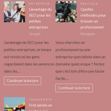
ENTREPRISE
PRATIQUE
L’avantage du
Quelles
SEO pour les
méthodes pour
petites
trouver un
entreprises
professionnel
Joseph
Morgane
L’avantage du SEO pour les
Vous cherchez un
petites entreprises, le temps
professionnel ou une
est révolu où les gens
entreprise spécialisée dans un
regardaient dans les annonces
domaine quelconque ? Notez
dans les…
que c’est loin d’être une tâche
facile.…
Continuer la lecture
Continuer la lecture
TRANSPORTS
Fret aérien un
secteur qui