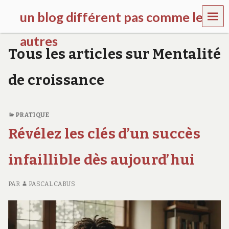
MEN
un blog différent pas comme les
U
autres
Tous les articles sur Mentalité
f
d
de croissance
c
c
h
i
PRATIQUE
l
d
Révélez les clés d’un succès
r
e
infaillible dès aujourd’hui
n
.
o
PAR
PASCAL CABUS
r
g