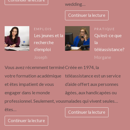
wedding…
Continuer la lecture
EMPLOIS
PRATIQUE
Les jeunes et la
Qu’est-ce que
recherche
la
d’emploi
téléassistance?
Joseph
Morgane
Vous avez récemment terminé
Créée en 1974, la
votre formation académique
téléassistance est un service
et êtes impatient de vous
d’aide offert aux personnes
engager dans le monde
âgées, aux handicapées ou
professionnel. Seulement, vous
malades qui vivent seules…
êtes…
Continuer la lecture
Continuer la lecture