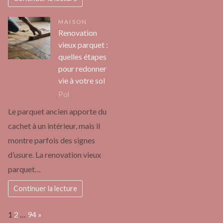
MAISON
Renovation
vieux parquet :
quelles étapes
pour redonner
vie à votre sol
Pol
Le parquet ancien apporte du
cachet à un intérieur, mais il
montre parfois des signes
d’usure. La renovation vieux
parquet…
Continuer la lecture
Page:
Next
1
2
…
94
»