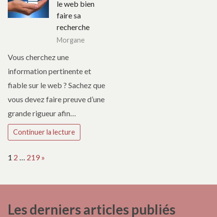
le web bien
faire sa
recherche
Morgane
Vous cherchez une
information pertinente et
fiable sur le web ? Sachez que
vous devez faire preuve d’une
grande rigueur afin…
Continuer la lecture
Page:
Next
1
2
…
219
»
Les derniers articles publiés