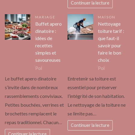
Continuer la lecture
MARIAGE
MAISON
Buffet apero
Nettoyage
dinatoire :
toiture tarif :
idées de
que faut-il
recettes
savoir pour
simples et
faire le bon
savoureuses
choix
Pol
Pol
Le buffet apero dinatoire
Entretenir sa toiture est
s’invite dans de nombreux
essentiel pour préserver
rassemblements conviviaux.
l’intégrité de son habitation.
Petites bouchées, verrines et
Le nettoyage de la toiture ne
brochettes remplacent le
se limite pas…
repas traditionnel. Chacun…
Continuer la lecture
Continuer la lecture