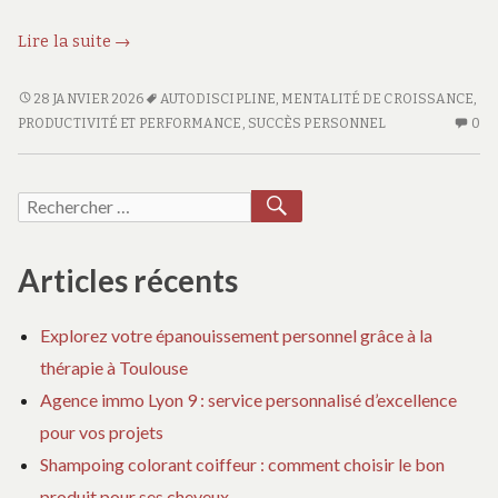
Révélez
Lire la suite
→
les
clés
RÉVÉLEZ
28 JANVIER 2026
AUTODISCIPLINE
,
MENTALITÉ DE CROISSANCE
,
LES
AU
d’un
PRODUCTIVITÉ ET PERFORMANCE
,
SUCCÈS PERSONNEL
0
CLÉS
CO
succès
D’UN
SU
infaillible
SUCCÈS
RÉ
RECHERCHER
Recherche
dès
INFAILLIBLE
LE
pour :
aujourd’hui
DÈS
CL
AUJOURD’HUI
D’
Articles récents
SU
IN
Explorez votre épanouissement personnel grâce à la
DÈ
thérapie à Toulouse
AU
Agence immo Lyon 9 : service personnalisé d’excellence
pour vos projets
Shampoing colorant coiffeur : comment choisir le bon
produit pour ses cheveux