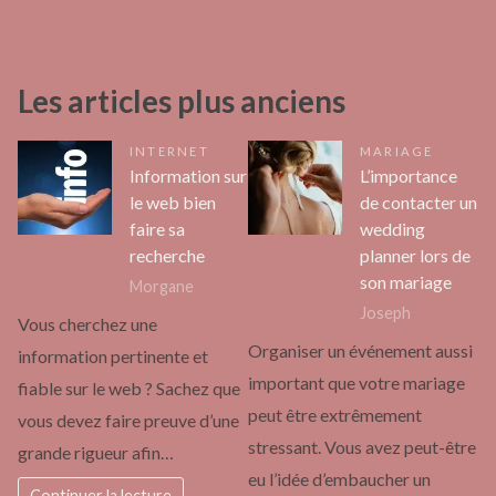
Les articles plus anciens
INTERNET
MARIAGE
Information sur
L’importance
le web bien
de contacter un
faire sa
wedding
recherche
planner lors de
son mariage
Morgane
Joseph
Vous cherchez une
Organiser un événement aussi
information pertinente et
important que votre mariage
fiable sur le web ? Sachez que
peut être extrêmement
vous devez faire preuve d’une
stressant. Vous avez peut-être
grande rigueur afin…
eu l’idée d’embaucher un
Continuer la lecture