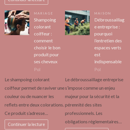
MARIAGE
MAISON
Shampoing
Débroussaillag
colorant
e entreprise :
coiffeur :
pourquoi
comment
l’entretien des
choisir le bon
espaces verts
produit pour
est
ses cheveux
indispensable
Pol
Pol
Le shampoing colorant
Le débroussaillage entreprise
coiffeur permet de raviver une
s’impose comme un enjeu
couleur ou de nuancer les
majeur pour la sécurité et la
reflets entre deux colorations.
pérennité des sites
Ce produit s’adresse…
professionnels. Les
obligations réglementaires…
Continuer la lecture