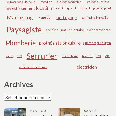
exploration culturelle
façadier
Gestion comptable
gestion du stress
Investissement locatif
jardin botanique
Juridique
langage corporel
Marketing
nettoyage
Menuisier
patrimoine immobilier
Paysagiste
pisciniste
plaque funeraire
pleine conscience
Plomberie
prothésiste ongulaire
Quartiers prisés Lyon
Serrurier
santé
SEO
T-shirt blanc
Traiteur
TVA
VTC
électricien
véhicules électriques
Archives
Archives
PRATIQUE
SANTÉ