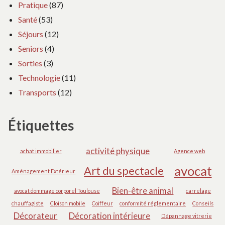
Pratique
(87)
Santé
(53)
Séjours
(12)
Seniors
(4)
Sorties
(3)
Technologie
(11)
Transports
(12)
Étiquettes
activité physique
achat immobilier
Agence web
avocat
Art du spectacle
Aménagement Extérieur
Bien-être animal
avocat dommage corporel Toulouse
carrelage
chauffagiste
Cloison mobile
Coiffeur
conformité réglementaire
Conseils
Décorateur
Décoration intérieure
Dépannage vitrerie