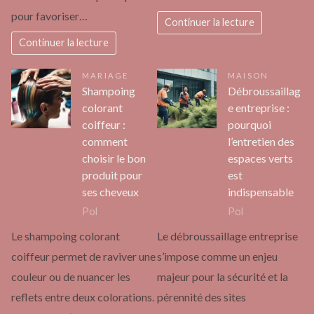
pour favoriser…
Continuer la lecture
Continuer la lecture
MARIAGE
MAISON
Shampoing
Débroussaillag
colorant
e entreprise :
coiffeur :
pourquoi
comment
l’entretien des
choisir le bon
espaces verts
produit pour
est
ses cheveux
indispensable
Pol
Pol
Le shampoing colorant
Le débroussaillage entreprise
coiffeur permet de raviver une
s’impose comme un enjeu
couleur ou de nuancer les
majeur pour la sécurité et la
reflets entre deux colorations.
pérennité des sites