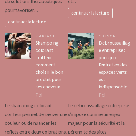
de solutions thérapeutiques
et…
pour favoriser…
continuer la lecture
continuer la lecture
MARIAGE
MAISON
Shampoing
Débroussaillag
colorant
e entreprise :
coiffeur :
pourquoi
comment
l’entretien des
choisir le bon
espaces verts
produit pour
est
ses cheveux
indispensable
Pol
Pol
Le shampoing colorant
Le débroussaillage entreprise
coiffeur permet de raviver une
s’impose comme un enjeu
couleur ou de nuancer les
majeur pour la sécurité et la
reflets entre deux colorations.
pérennité des sites