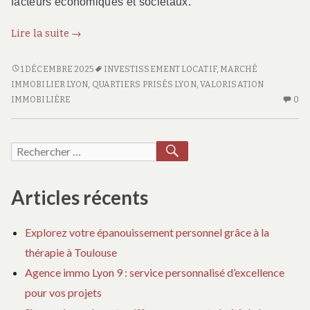
facteurs économiques et sociétaux.
L’évolution
Lire la suite
→
du
marché
L’ÉVOLUTION
1 DÉCEMBRE 2025
INVESTISSEMENT LOCATIF
,
MARCHÉ
DU
immobilier
IMMOBILIER LYON
,
QUARTIERS PRISÉS LYON
,
VALORISATION
MARCHÉ
AU
IMMOBILIÈRE
0
à
IMMOBILIER
CO
Lyon
À
SU
:
LYON
L’
RECHERCHER
Recherche
nouvelles
:
D
pour :
tendances
NOUVELLES
M
TENDANCES
IM
Articles récents
À
LY
Explorez votre épanouissement personnel grâce à la
:
thérapie à Toulouse
NO
TE
Agence immo Lyon 9 : service personnalisé d’excellence
pour vos projets