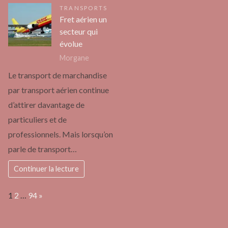
TRANSPORTS
Fret aérien un
secteur qui
évolue
Morgane
Le transport de marchandise
par transport aérien continue
d’attirer davantage de
particuliers et de
professionnels. Mais lorsqu’on
parle de transport…
Continuer la lecture
Page:
Next
1
2
…
94
»