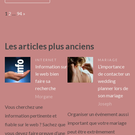
Page:
Next
1
2
…
94
»
Les articles plus anciens
INTERNET
MARIAGE
Information sur
L’importance
le web bien
de contacter un
faire sa
wedding
recherche
planner lors de
son mariage
Morgane
Joseph
Vous cherchez une
Organiser un événement aussi
information pertinente et
important que votre mariage
fiable sur le web ? Sachez que
peut être extrêmement
vous devez faire preuve d’une