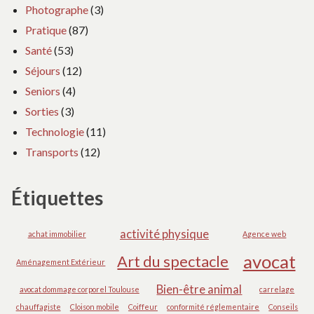
Photographe
(3)
Pratique
(87)
Santé
(53)
Séjours
(12)
Seniors
(4)
Sorties
(3)
Technologie
(11)
Transports
(12)
Étiquettes
activité physique
achat immobilier
Agence web
avocat
Art du spectacle
Aménagement Extérieur
Bien-être animal
avocat dommage corporel Toulouse
carrelage
chauffagiste
Cloison mobile
Coiffeur
conformité réglementaire
Conseils