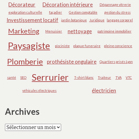
Décorateur
Décoration intérieure
Dépannage vitrerie
exploration culturelle
façadier
Gestion comptable
gestion du stress
Investissement locatif
jardin botanique
Juridique
langage corporel
Marketing
nettoyage
Menuisier
patrimoine immobilier
Paysagiste
pisciniste
plaque funeraire
pleine conscience
Plomberie
prothésiste ongulaire
Quartiers prisés Lyon
Serrurier
santé
SEO
T-shirt blanc
Traiteur
TVA
VTC
électricien
véhicules électriques
Archives
Archives