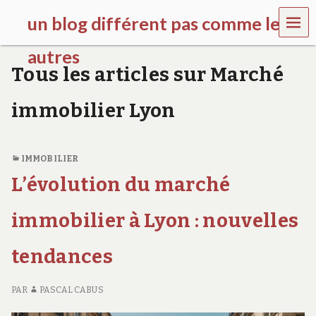
MEN
un blog différent pas comme les
U
autres
Tous les articles sur Marché
f
d
immobilier Lyon
c
c
h
i
IMMOBILIER
l
d
L’évolution du marché
r
e
immobilier à Lyon : nouvelles
n
.
o
tendances
r
g
PAR
PASCAL CABUS