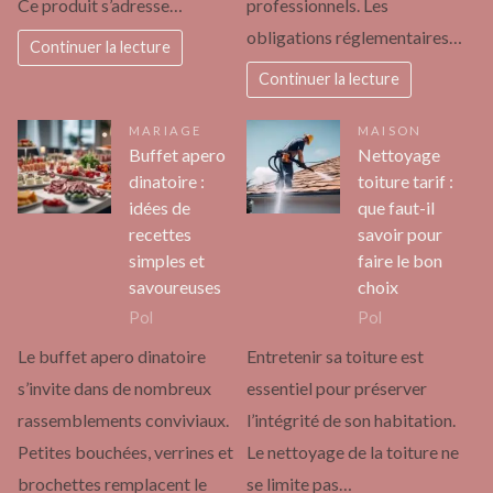
Ce produit s’adresse…
professionnels. Les
obligations réglementaires…
Continuer la lecture
Continuer la lecture
MARIAGE
MAISON
Buffet apero
Nettoyage
dinatoire :
toiture tarif :
idées de
que faut-il
recettes
savoir pour
simples et
faire le bon
savoureuses
choix
Pol
Pol
Le buffet apero dinatoire
Entretenir sa toiture est
s’invite dans de nombreux
essentiel pour préserver
rassemblements conviviaux.
l’intégrité de son habitation.
Petites bouchées, verrines et
Le nettoyage de la toiture ne
brochettes remplacent le
se limite pas…