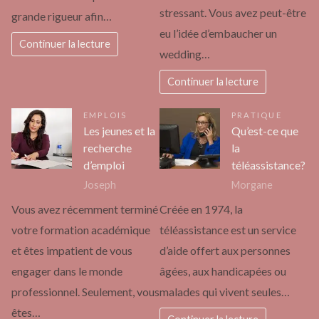
stressant. Vous avez peut-être
grande rigueur afin…
eu l’idée d’embaucher un
Continuer la lecture
wedding…
Continuer la lecture
EMPLOIS
PRATIQUE
Les jeunes et la
Qu’est-ce que
recherche
la
d’emploi
téléassistance?
Joseph
Morgane
Vous avez récemment terminé
Créée en 1974, la
votre formation académique
téléassistance est un service
et êtes impatient de vous
d’aide offert aux personnes
engager dans le monde
âgées, aux handicapées ou
professionnel. Seulement, vous
malades qui vivent seules…
êtes…