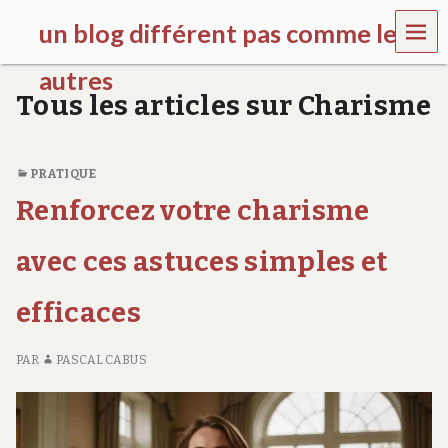
MEN
un blog différent pas comme les
U
autres
Tous les articles sur Charisme
f
d
c
c
PRATIQUE
h
Renforcez votre charisme
i
l
d
avec ces astuces simples et
r
e
efficaces
n
.
o
PAR
PASCAL CABUS
r
g