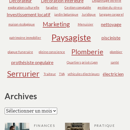
Décorateur
Décoration intérieure
Dépannage vitrerie
exploration culturelle
façadier
Gestion comptable
gestion du stress
Investissement locatif
jardin botanique
Juridique
langage corporel
Marketing
nettoyage
maison écologique
Menuisier
Paysagiste
pisciniste
patrimoine immobilier
Plomberie
plaque funeraire
pleine conscience
plombier
prothésiste ongulaire
Quartiers prisés Lyon
santé
Serrurier
électricien
Traiteur
TVA
véhicules électriques
Archives
Archives
FINANCES
PRATIQUE