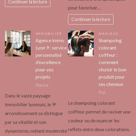
Continuer la lecture
pour favoriser…
Continuer la lecture
IMMOBILIER
MARIAGE
Agence immo
Shampoing
Lyon 9 : service
colorant
personnalisé
coiffeur :
d’excellence
comment
pour vos
choisir le bon
projets
produit pour
ses cheveux
Marise
Pol
Dans le vaste paysage
Le shampoing colorant
immobilier lyonnais, le 9ᵉ
coiffeur permet de raviver une
arrondissement se distingue
couleur ou de nuancer les
par sa vitalité et son
reflets entre deux colorations.
dynamisme, mêlant modernité