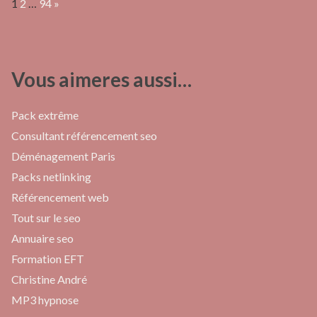
Page:
Next
1
2
…
94
»
Vous aimeres aussi…
Pack extrême
Consultant référencement seo
Déménagement Paris
Packs netlinking
Référencement web
Tout sur le seo
Annuaire seo
Formation EFT
Christine André
MP3 hypnose