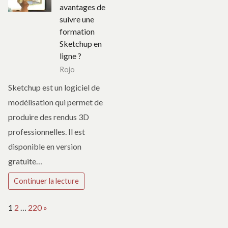
avantages de
suivre une
formation
Sketchup en
ligne ?
Rojo
Sketchup est un logiciel de
modélisation qui permet de
produire des rendus 3D
professionnelles. Il est
disponible en version
gratuite…
Continuer la lecture
Page:
Next
1
2
…
220
»