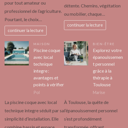
pour tout amateur ou
détente. Chemins, végétation
professionnel de l’agriculture.
ou mobilier, chaque…
Pourtant, le choix…
continuer la lecture
continuer la lecture
MAISON
BIEN-ÊTRE
Piscine coque
Explorez votre
avec local
épanouissemen
technique
t personnel
integre :
grâce à la
avantages et
thérapie à
points à vérifier
Toulouse
Pol
Marise
La piscine coque avec local
À Toulouse, la quête de
technique integre séduit par sa
l’épanouissement personnel
simplicité d’installation. Elle
s’est profondément
combine bassin et espace
transformée, offrant