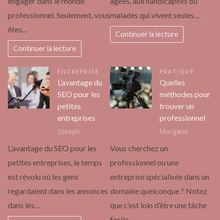
engager dans le monde
âgées, aux handicapées ou
professionnel. Seulement, vous
malades qui vivent seules…
êtes…
Continuer la lecture
Continuer la lecture
ENTREPRISE
PRATIQUE
L’avantage du
Quelles
SEO pour les
méthodes pour
petites
trouver un
entreprises
professionnel
Joseph
Morgane
L’avantage du SEO pour les
Vous cherchez un
petites entreprises, le temps
professionnel ou une
est révolu où les gens
entreprise spécialisée dans un
regardaient dans les annonces
domaine quelconque ? Notez
dans les…
que c’est loin d’être une tâche
facile.…