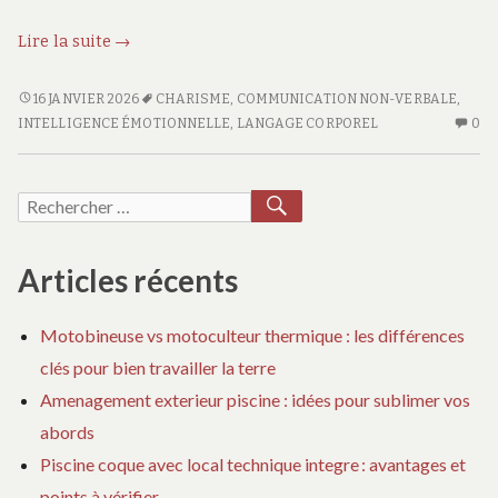
Renforcez
Lire la suite
→
votre
charisme
RENFORCEZ
16 JANVIER 2026
CHARISME
,
COMMUNICATION NON-VERBALE
,
VOTRE
AU
avec
INTELLIGENCE ÉMOTIONNELLE
,
LANGAGE CORPOREL
0
CHARISME
CO
ces
AVEC
SU
astuces
CES
RE
RECHERCHER
Recherche
simples
ASTUCES
VO
pour :
et
SIMPLES
CH
efficaces
ET
AV
Articles récents
EFFICACES
CE
AS
Motobineuse vs motoculteur thermique : les différences
SI
clés pour bien travailler la terre
ET
EF
Amenagement exterieur piscine : idées pour sublimer vos
abords
Piscine coque avec local technique integre : avantages et
points à vérifier