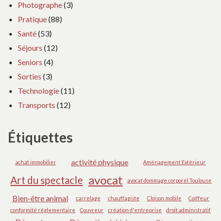
Photographe
(3)
Pratique
(88)
Santé
(53)
Séjours
(12)
Seniors
(4)
Sorties
(3)
Technologie
(11)
Transports
(12)
Étiquettes
activité physique
achat immobilier
Aménagement Extérieur
avocat
Art du spectacle
avocat dommage corporel Toulouse
Bien-être animal
carrelage
chauffagiste
Cloison mobile
Coiffeur
conformité réglementaire
Couvreur
création d'entreprise
droit administratif