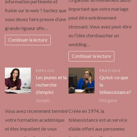
information pertinente et
important que votre mariage
fiable sur le web ? Sachez que
peut être extrêmement
vous devez faire preuve d’une
stressant. Vous avez peut-être
grande rigueur afin…
eu l’idée d’embaucher un
Continuer la lecture
wedding…
Continuer la lecture
EMPLOIS
PRATIQUE
Les jeunes et la
Qu’est-ce que
recherche
la
d’emploi
téléassistance?
Joseph
Morgane
Vous avez récemment terminé
Créée en 1974, la
votre formation académique
téléassistance est un service
et êtes impatient de vous
d’aide offert aux personnes