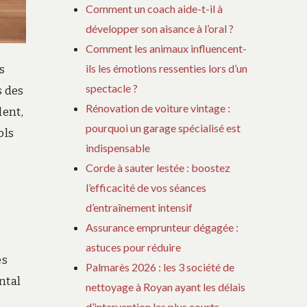
Comment un coach aide-t-il à
développer son aisance à l’oral ?
Comment les animaux influencent-
ils les émotions ressenties lors d’un
s
spectacle ?
s des
Rénovation de voiture vintage :
ent,
pourquoi un garage spécialisé est
ols
indispensable
Corde à sauter lestée : boostez
l’efficacité de vos séances
d’entraînement intensif
Assurance emprunteur dégagée :
astuces pour réduire
es
Palmarès 2026 : les 3 société de
ntal
nettoyage à Royan ayant les délais
d’intervention les plus courts