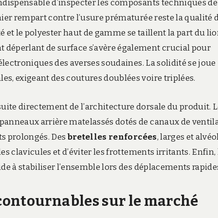
 indispensable d’inspecter les composants techniques de
er rempart contre l’usure prématurée reste la qualité 
 et le polyester haut de gamme se taillent la part du lio
t déperlant de surface s’avère également crucial pour
s électroniques des averses soudaines.
La solidité se joue
les,
exigeant des coutures doublées voire triplées.
ite directement de l’architecture dorsale du produit.
L
 panneaux arrière matelassés dotés de canaux de ventil
ets prolongés.
Des
bretelles renforcées
,
larges et alvéo
s clavicules et d’éviter les frottements irritants.
Enfin,
ide à stabiliser l’ensemble lors des déplacements rapide
contournables sur le marché