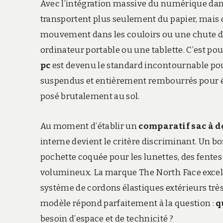
Avec l’intégration massive du numérique dan
transportent plus seulement du papier, mais 
mouvement dans les couloirs ou une chute du 
ordinateur portable ou une tablette. C’est p
pc
est devenu le standard incontournable pou
suspendus et entièrement rembourrés pour évit
posé brutalement au sol.
Au moment d’établir un
comparatif sac à d
interne devient le critère discriminant. Un b
pochette coquée pour les lunettes, des fentes 
volumineux. La marque The North Face excell
système de cordons élastiques extérieurs très
modèle répond parfaitement à la question :
q
besoin d’espace et de technicité ?