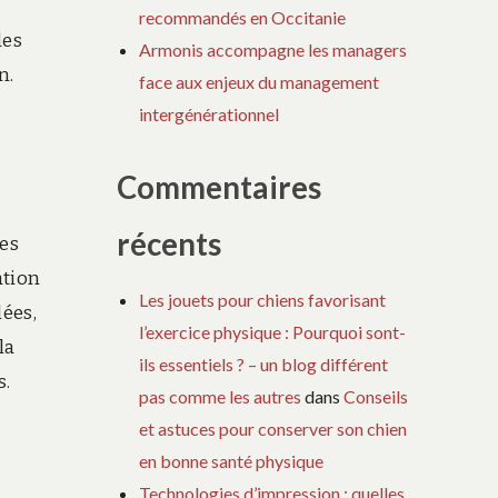
recommandés en Occitanie
des
Armonis accompagne les managers
n.
face aux enjeux du management
intergénérationnel
Commentaires
récents
es
ation
Les jouets pour chiens favorisant
lées,
l’exercice physique : Pourquoi sont-
la
ils essentiels ? – un blog différent
s.
pas comme les autres
dans
Conseils
et astuces pour conserver son chien
en bonne santé physique
Technologies d’impression : quelles