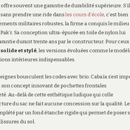
offre souvent une garantie de durabilité supérieure.
S’i
s sans prendre une ride dans
les cours d’école
,
c’est bien
ents militaires robustes, la firme a conquis le milieu
ak’r. Sa conception ultra-épurée en toile de nylon lui
rantie durant trente ans par le constructeur. Pour ceux
solide et stylé
, les versions évoluées comme le modèl
ions intérieures indispensables.
eignes bousculent les codes avec brio. Cabaïa s’est im
à son concept innovant de pochettes frontales
é. Au-delà de cette esthétique ludique qui colle
ucture du sac ne fait aucune concession sur la qualité. Le
omplété par un fond étanche rigide qui permet de poser 
lissures du sol.