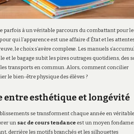
le parfois à un véritable parcours du combattant pour le
our qui l’apparence est une affaire d’État et les attente
reuve,
le choix s’avère complexe.
Les manuels s’accumul
e et le bagage subit les pires outrages quotidiens,
des s
 les transports en commun.
Alors,
comment concilier
er le bien-être physique des élèves ?
e entre esthétique et longévité
établissements se transforment chaque année en véritabl
orer un
sac de cours tendance
est un moyen fondame
nt,
derrière les motifs branchés et les silhouettes