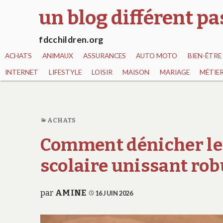
un blog différent p
fdcchildren.org
ACHATS
ANIMAUX
ASSURANCES
AUTO MOTO
BIEN-ÊTRE
INTERNET
LIFESTYLE
LOISIR
MAISON
MARIAGE
MÉTIE
ACHATS
Comment dénicher les
scolaire unissant robu
par
AMINE
16 JUIN 2026