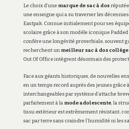
Le choix d’une
marque de sac à dos
réputée 
une enseigne qui a su traverser les décennie
Eastpak.
Connue initialement pour ses équipem
scolaire grâce à son modèle iconique Padded P
confère une longévité proverbiale, souvent ga
recherchent un
meilleur sac à dos collège 
Out Of Office intègrent désormais des protect
Face aux géants historiques, de nouvelles ens
en un temps record auprès des jeunes grâce 
interchangeables par système d’attache brevet
parfaitement à la
mode adolescente
, la str
tissu extérieur est extrêmement résistant, c
sac par terre sans craindre l’humidité ni les sa