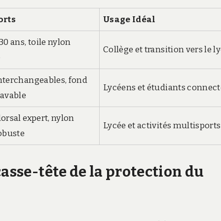
orts
Usage Idéal
30 ans, toile nylon
Collège et transition vers le l
e
nterchangeables, fond
Lycéens et étudiants connect
lavable
orsal expert, nylon
Lycée et activités multisports
robuste
casse-tête de la protection du