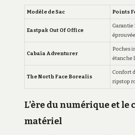
Modèle de Sac
Points F
Garantie 
Eastpak Out Of Office
éprouvé
Poches i
Cabaïa Adventurer
étanche 
Confort d
The North Face Borealis
ripstop 
L’ère du numérique et le 
matériel