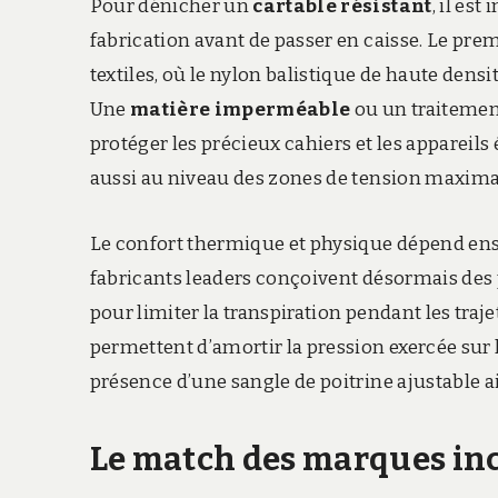
Pour dénicher un
cartable résistant
,
il est
fabrication avant de passer en caisse.
Le premi
textiles,
où le nylon balistique de haute densité
Une
matière imperméable
ou un traitemen
protéger les précieux cahiers et les appareil
aussi au niveau des zones de tension maxima
Le confort thermique et physique dépend ensu
fabricants leaders conçoivent désormais des
pour limiter la transpiration pendant les traj
permettent d’amortir la pression exercée sur le
présence d’une sangle de poitrine ajustable a
Le match des marques in