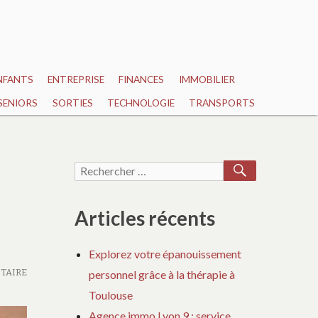
NFANTS
ENTREPRISE
FINANCES
IMMOBILIER
SENIORS
SORTIES
TECHNOLOGIE
TRANSPORTS
RECHERCH
Recherche
pour :
Articles récents
Explorez votre épanouissement
TAIRE
personnel grâce à la thérapie à
Toulouse
Agence immo Lyon 9 : service