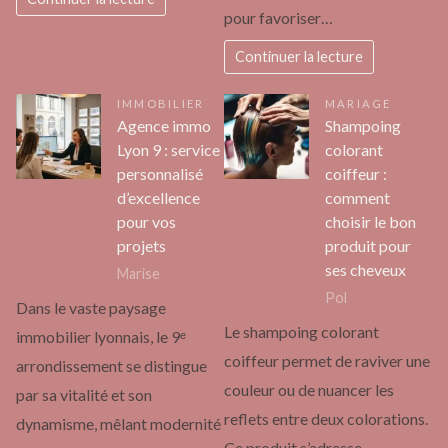
pour favoriser…
Continuer la lecture
IMMOBILIER
MARIAGE
Agence immo
Shampoing
Lyon 9 : service
colorant
personnalisé
coiffeur :
d’excellence
comment
pour vos
choisir le bon
projets
produit pour
ses cheveux
Marise
Pol
Dans le vaste paysage
Le shampoing colorant
immobilier lyonnais, le 9ᵉ
coiffeur permet de raviver une
arrondissement se distingue
couleur ou de nuancer les
par sa vitalité et son
reflets entre deux colorations.
dynamisme, mêlant modernité
Ce produit s’adresse…