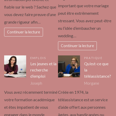
important que votre mariage
fiable sur le web ? Sachez que
peut être extrêmement
vous devez faire preuve d’une
stressant. Vous avez peut-être
grande rigueur afin…
eu l’idée d’embaucher un
Continuer la lecture
wedding…
Continuer la lecture
EMPLOIS
PRATIQUE
Les jeunes et la
Qu’est-ce que
recherche
la
d’emploi
téléassistance?
Joseph
Morgane
Vous avez récemment terminé
Créée en 1974, la
votre formation académique
téléassistance est un service
et êtes impatient de vous
d’aide offert aux personnes
engager dans le monde
âgées, aux handicapées ou