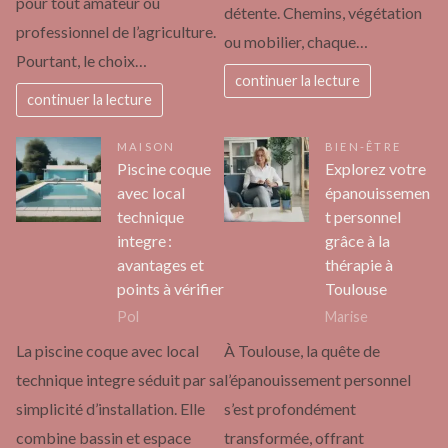
pour tout amateur ou
détente. Chemins, végétation
professionnel de l’agriculture.
ou mobilier, chaque…
Pourtant, le choix…
continuer la lecture
continuer la lecture
MAISON
BIEN-ÊTRE
Piscine coque
Explorez votre
avec local
épanouissemen
technique
t personnel
integre :
grâce à la
avantages et
thérapie à
points à vérifier
Toulouse
Pol
Marise
La piscine coque avec local
À Toulouse, la quête de
technique integre séduit par sa
l’épanouissement personnel
simplicité d’installation. Elle
s’est profondément
combine bassin et espace
transformée, offrant