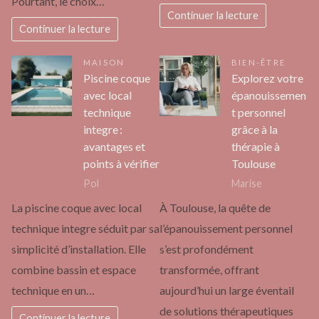
Pourtant, le choix…
Continuer la lecture
Continuer la lecture
MAISON
BIEN-ÊTRE
Piscine coque
Explorez votre
avec local
épanouissemen
technique
t personnel
integre :
grâce à la
avantages et
thérapie à
points à vérifier
Toulouse
Pol
Marise
La piscine coque avec local
À Toulouse, la quête de
technique integre séduit par sa
l’épanouissement personnel
simplicité d’installation. Elle
s’est profondément
combine bassin et espace
transformée, offrant
technique en un…
aujourd’hui un large éventail
de solutions thérapeutiques
Continuer la lecture