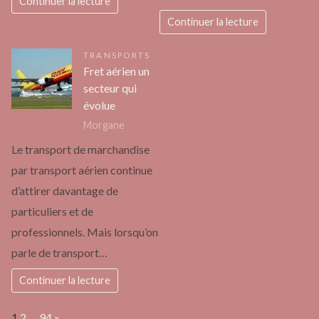
Continuer la lecture
Continuer la lecture
TRANSPORTS
Fret aérien un
secteur qui
évolue
Morgane
Le transport de marchandise
par transport aérien continue
d’attirer davantage de
particuliers et de
professionnels. Mais lorsqu’on
parle de transport…
Continuer la lecture
Page:
Next
1
2
…
94
»