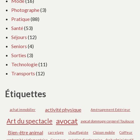
Mode
(16)
Photographe
(3)
Pratique
(88)
Santé
(53)
Séjours
(12)
Seniors
(4)
Sorties
(3)
Technologie
(11)
Transports
(12)
Étiquettes
activité physique
achat immobilier
Aménagement Extérieur
avocat
Art du spectacle
avocat dommage corporel Toulouse
Bien-être animal
carrelage
chauffagiste
Cloison mobile
Coiffeur
conformité réglementaire
Couvreur
création d'entreprise
droit administratif