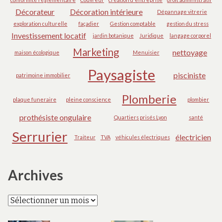
Décorateur
Décoration intérieure
Dépannage vitrerie
exploration culturelle
façadier
Gestion comptable
gestion du stress
Investissement locatif
jardin botanique
Juridique
langage corporel
Marketing
nettoyage
maison écologique
Menuisier
Paysagiste
pisciniste
patrimoine immobilier
Plomberie
plaque funeraire
pleine conscience
plombier
prothésiste ongulaire
Quartiers prisés Lyon
santé
Serrurier
électricien
Traiteur
TVA
véhicules électriques
Archives
Archives