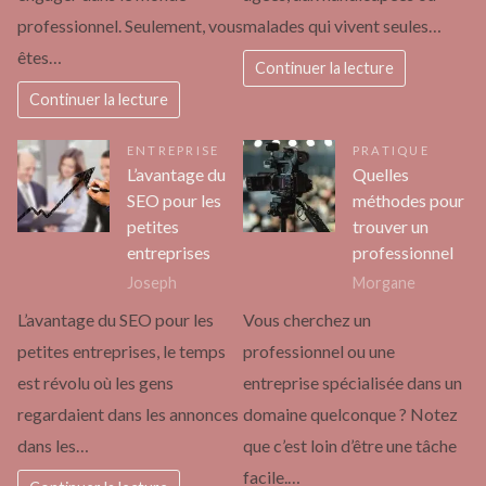
professionnel. Seulement, vous
malades qui vivent seules…
êtes…
Continuer la lecture
Continuer la lecture
ENTREPRISE
PRATIQUE
L’avantage du
Quelles
SEO pour les
méthodes pour
petites
trouver un
entreprises
professionnel
Joseph
Morgane
L’avantage du SEO pour les
Vous cherchez un
petites entreprises, le temps
professionnel ou une
est révolu où les gens
entreprise spécialisée dans un
regardaient dans les annonces
domaine quelconque ? Notez
dans les…
que c’est loin d’être une tâche
facile.…