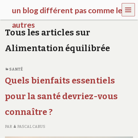
MEN
un blog différent pas comme les
U
autres
Tous les articles sur
f
d
Alimentation équilibrée
c
c
h
i
SANTÉ
l
d
Quels bienfaits essentiels
r
e
pour la santé devriez-vous
n
.
o
connaître ?
r
g
PAR
PASCAL CABUS