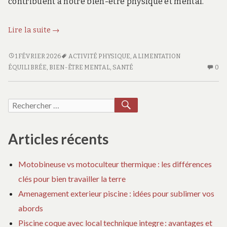
contribuent à notre bien-être physique et mental.
Quels
Lire la suite
→
bienfaits
essentiels
QUELS
1 FÉVRIER 2026
ACTIVITÉ PHYSIQUE
,
ALIMENTATION
BIENFAITS
AU
pour
ÉQUILIBRÉE
,
BIEN-ÊTRE MENTAL
,
SANTÉ
0
ESSENTIELS
CO
la
POUR
SU
santé
LA
QU
RECHERCHER
Recherche
devriez-
SANTÉ
BI
pour :
vous
DEVRIEZ-
ES
connaître
VOUS
PO
Articles récents
CONNAÎTRE
LA
?
?
SA
Motobineuse vs motoculteur thermique : les différences
DE
clés pour bien travailler la terre
VO
CO
Amenagement exterieur piscine : idées pour sublimer vos
?
abords
Piscine coque avec local technique integre : avantages et