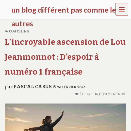
MEN
un blog différent pas comme les
U
autres
COACHING
f
L’incroyable ascension de Lou
d
c
c
Jeanmonnot : D’espoir à
h
i
l
numéro 1 française
d
r
e
par
PASCAL CABUS
26 FÉVRIER 2026
n
ÉCRIRE UN COMMENTAIRE
.
o
r
g