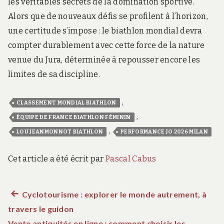
les véritables secrets de la domination sportive.
Alors que de nouveaux défis se profilent à l’horizon,
une certitude s’impose : le biathlon mondial devra
compter durablement avec cette force de la nature
venue du Jura, déterminée à repousser encore les
limites de sa discipline.
,
CLASSEMENT MONDIAL BIATHLON
,
ÉQUIPE DE FRANCE BIATHLON FÉMININ
,
LOU JEANMONNOT BIATHLON
PERFORMANCE JO 2026 MILAN
Cet article a été écrit par
Pascal Cabus
Article
Cyclotourisme : explorer le monde autrement, à
Navigation
travers le guidon
précédent :
Vente antiquités en ligne : comment choisir les