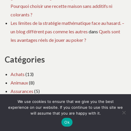
Pourquoi choisir une recette maison sans additifs ni
colorants ?
Les limites de la stratégie mathématique face au hasard. –
un blog différent pas comme les autres
dans
Quels sont
les avantages réels de jouer au poker ?
Catégories
Achats
(13)
Animaux
(8)
Assurances
(5)
Auto Moto
(26)
We use cookies to ensure that we give you the best
experience on our website. If you continue to use this site we
Bien-être
(43)
will assume that you are happy with it.
Coaching
(10)
Ok
Droit
(22)