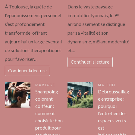
À Toulouse, la quête de
Dans le vaste paysage
l’épanouissement personnel
immobilier lyonnais, le 9ᵉ
s’est profondément
arrondissement se distingue
transformée, offrant
par sa vitalité et son
aujourd’hui un large éventail
dynamisme, mêlant modernité
de solutions thérapeutiques
et…
pour favoriser…
Continuer la lecture
Continuer la lecture
MARIAGE
MAISON
Shampoing
Débroussaillag
colorant
e entreprise :
coiffeur :
pourquoi
comment
l’entretien des
choisir le bon
espaces verts
produit pour
est
ses cheveux
indispensable