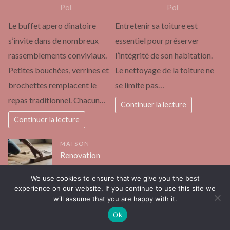
Pol
Pol
Le buffet apero dinatoire
Entretenir sa toiture est
s’invite dans de nombreux
essentiel pour préserver
rassemblements conviviaux.
l’intégrité de son habitation.
Petites bouchées, verrines et
Le nettoyage de la toiture ne
brochettes remplacent le
se limite pas…
repas traditionnel. Chacun…
Continuer la lecture
Continuer la lecture
MAISON
Renovation
vieux parquet :
We use cookies to ensure that we give you the best
quelles étapes
experience on our website. If you continue to use this site we
pour redonner
will assume that you are happy with it.
vie à votre sol
Ok
Pol