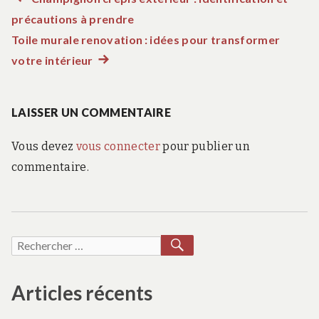
Navigation
précautions à prendre
précédent :
de
Toile murale renovation : idées pour transformer
votre intérieur
Article
l’article
suivant
:
LAISSER UN COMMENTAIRE
Vous devez
vous connecter
pour publier un
commentaire.
RECHERCHER
Recherche
pour :
Articles récents