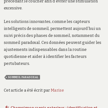
précédant le coucher afin d’éviter une stimulation
excessive.
Les solutions innovantes, comme les capteurs
intelligents de sommeil, permettent aujourd’hui un
suivi précis des phases de sommeil, notamment du
sommeil paradoxal. Ces données peuvent guider les
ajustements indispensables dans la routine
quotidienne et aider à identifier les facteurs
pertubateurs.
SOMMEIL PARADOXAL
Cet article a été écrit par
Marise
Article
Champignon crepis exterieur : identification et