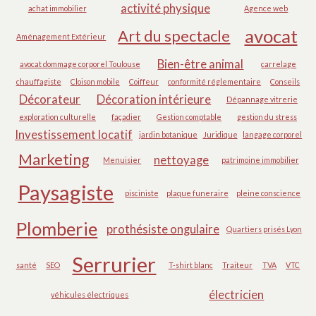
activité physique
achat immobilier
Agence web
avocat
Art du spectacle
Aménagement Extérieur
Bien-être animal
avocat dommage corporel Toulouse
carrelage
chauffagiste
Cloison mobile
Coiffeur
conformité réglementaire
Conseils
Décorateur
Décoration intérieure
Dépannage vitrerie
exploration culturelle
façadier
Gestion comptable
gestion du stress
Investissement locatif
jardin botanique
Juridique
langage corporel
Marketing
nettoyage
Menuisier
patrimoine immobilier
Paysagiste
pisciniste
plaque funeraire
pleine conscience
Plomberie
prothésiste ongulaire
Quartiers prisés Lyon
Serrurier
santé
SEO
T-shirt blanc
Traiteur
TVA
VTC
électricien
véhicules électriques