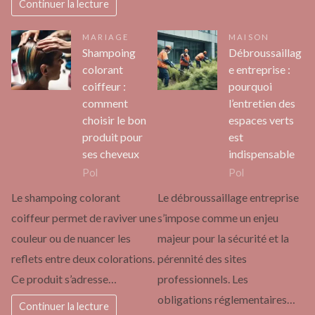
Continuer la lecture
MARIAGE
MAISON
Shampoing
Débroussaillag
colorant
e entreprise :
coiffeur :
pourquoi
comment
l’entretien des
choisir le bon
espaces verts
produit pour
est
ses cheveux
indispensable
Pol
Pol
Le shampoing colorant
Le débroussaillage entreprise
coiffeur permet de raviver une
s’impose comme un enjeu
couleur ou de nuancer les
majeur pour la sécurité et la
reflets entre deux colorations.
pérennité des sites
Ce produit s’adresse…
professionnels. Les
obligations réglementaires…
Continuer la lecture