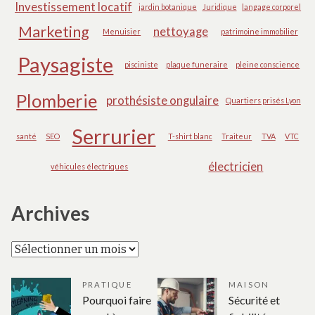
Investissement locatif
jardin botanique
Juridique
langage corporel
Marketing
nettoyage
Menuisier
patrimoine immobilier
Paysagiste
pisciniste
plaque funeraire
pleine conscience
Plomberie
prothésiste ongulaire
Quartiers prisés Lyon
Serrurier
santé
SEO
T-shirt blanc
Traiteur
TVA
VTC
électricien
véhicules électriques
Archives
Archives
PRATIQUE
MAISON
Pourquoi faire
Sécurité et