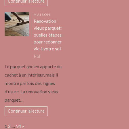
Continuer la lecture
MAISON
Renovation
vieux parquet :
quelles étapes
pour redonner
vie à votre sol
Pol
Le parquet ancien apporte du
cachet à un intérieur, mais il
montre parfois des signes
d’usure. La renovation vieux
parquet…
Continuer la lecture
Page:
Next
1
2
…
94
»