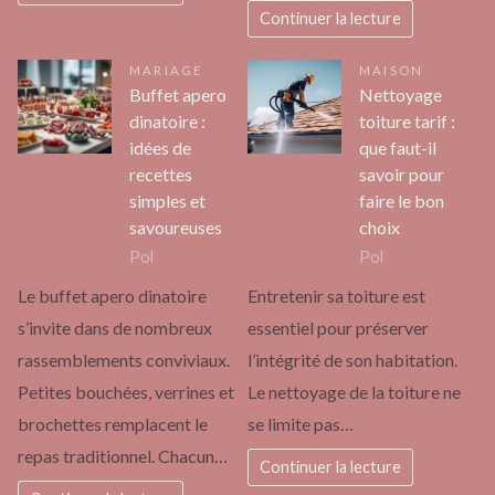
Continuer la lecture
MARIAGE
MAISON
Buffet apero
Nettoyage
dinatoire :
toiture tarif :
idées de
que faut-il
recettes
savoir pour
simples et
faire le bon
savoureuses
choix
Pol
Pol
Le buffet apero dinatoire
Entretenir sa toiture est
s’invite dans de nombreux
essentiel pour préserver
rassemblements conviviaux.
l’intégrité de son habitation.
Petites bouchées, verrines et
Le nettoyage de la toiture ne
brochettes remplacent le
se limite pas…
repas traditionnel. Chacun…
Continuer la lecture