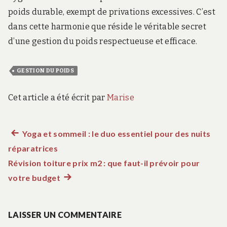
poids durable, exempt de privations excessives. C’est
dans cette harmonie que réside le véritable secret
d’une gestion du poids respectueuse et efficace.
GESTION DU POIDS
Cet article a été écrit par
Marise
Article
Yoga et sommeil : le duo essentiel pour des nuits
Navigation
réparatrices
précédent :
de
Révision toiture prix m2 : que faut-il prévoir pour
votre budget
Article
l’article
suivant
:
LAISSER UN COMMENTAIRE