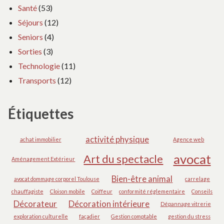
Santé
(53)
Séjours
(12)
Seniors
(4)
Sorties
(3)
Technologie
(11)
Transports
(12)
Étiquettes
activité physique
achat immobilier
Agence web
avocat
Art du spectacle
Aménagement Extérieur
Bien-être animal
avocat dommage corporel Toulouse
carrelage
chauffagiste
Cloison mobile
Coiffeur
conformité réglementaire
Conseils
Décorateur
Décoration intérieure
Dépannage vitrerie
exploration culturelle
façadier
Gestion comptable
gestion du stress