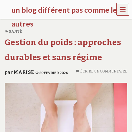
MEN
un blog différent pas comme les
U
autres
SANTÉ
f
Gestion du poids : approches
d
c
c
durables et sans régime
h
i
l
ÉCRIRE UN COMMENTAIRE
par
MARISE
20 FÉVRIER 2026
d
r
e
n
.
o
r
g