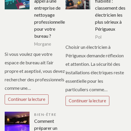
appel à une
fiabilité :
entreprise de
classement des
nettoyage
électricien les
professionnelle
plus sérieux à
pour votre
Périgueux
bureau ?
Pol
Morgane
Choisir un électricien à
Si vous voulez que votre
Périgueux demande réflexion
espace de bureau ait l’air
et attention. La sécurité des
propre et aseptisé, vous devez
installations électriques reste
rechercher des professionnels
essentielle pour les
comme une…
particuliers comme…
Continuer la lecture
Continuer la lecture
BIEN-ÊTRE
Comment
préparer un