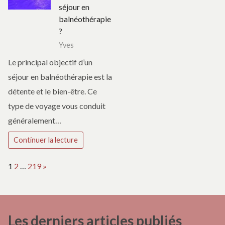
séjour en
balnéothérapie
?
Yves
Le principal objectif d’un
séjour en balnéothérapie est la
détente et le bien-être. Ce
type de voyage vous conduit
généralement…
Continuer la lecture
Page:
Next
1
2
…
219
»
Les derniers articles publiés