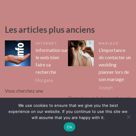
Les articles plus anciens
INTERNET
MARIAGE
Information sur
L’importance
le web bien
de contacter un
faire sa
wedding
recherche
planner lors de
son mariage
Morgane
Joseph
Vous cherchez une
Organiser un événement aussi
information pertinente et
We use cookies to ensure that we give you the best
important que votre mariage
fiable sur le web ? Sachez que
experience on our website. If you continue to use this site we
peut être extrêmement
vous devez faire preuve d’une
will assume that you are happy with it.
stressant. Vous avez peut-être
grande rigueur afin…
Ok
eu l’idée d’embaucher un