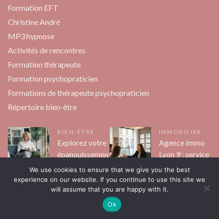
Formation EFT
Christine André
MP3 hypnose
Activités de rencontres
Formation thérapeute
Formation psychopraticien
Formations de thérapeute psychopraticien
Répertoire bien-être
BIEN-ÊTRE
IMMOBILIER
Explorez votre
Agence immo
épanouissemen
Lyon 9 : service
t personnel
personnalisé
We use cookies to ensure that we give you the best
grâce à la
d’excellence
experience on our website. If you continue to use this site we
thérapie à
pour vos
will assume that you are happy with it.
Toulouse
projets
Ok
Marise
Marise