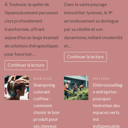
À Toulouse, la quête de
Dans le vaste paysage
l’épanouissement personnel
immobilier lyonnais, le 9ᵉ
s’est profondément
arrondissement se distingue
transformée, offrant
par sa vitalité et son
aujourd’hui un large éventail
dynamisme, mêlant modernité
de solutions thérapeutiques
et…
pour favoriser…
Continuer la lecture
Continuer la lecture
MARIAGE
MAISON
Shampoing
Débroussaillag
colorant
e entreprise :
coiffeur :
pourquoi
comment
l’entretien des
choisir le bon
espaces verts
produit pour
est
ses cheveux
indispensable