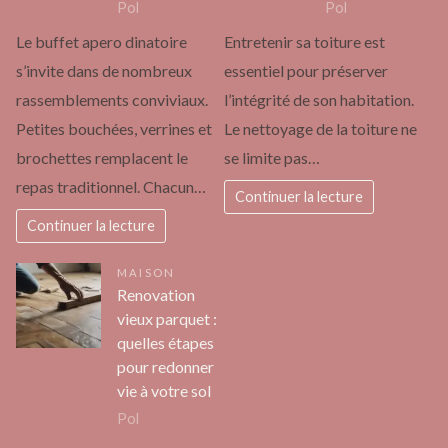
Pol
Pol
Le buffet apero dinatoire
Entretenir sa toiture est
s’invite dans de nombreux
essentiel pour préserver
rassemblements conviviaux.
l’intégrité de son habitation.
Petites bouchées, verrines et
Le nettoyage de la toiture ne
brochettes remplacent le
se limite pas…
repas traditionnel. Chacun…
Continuer la lecture
Continuer la lecture
MAISON
Renovation
vieux parquet :
quelles étapes
pour redonner
vie à votre sol
Pol