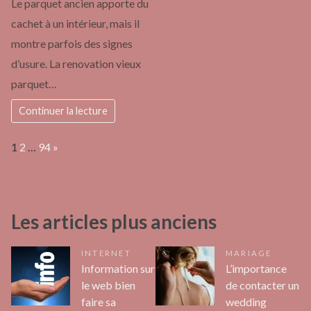
Le parquet ancien apporte du
cachet à un intérieur, mais il
montre parfois des signes
d’usure. La renovation vieux
parquet…
Continuer la lecture
Page:
Next
1
2
…
94
»
Les articles plus anciens
INTERNET
MARIAGE
Information sur
L’importance
le web bien
de contacter un
faire sa
wedding