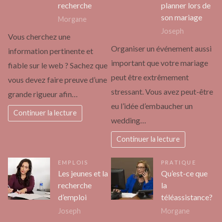
recherche
planner lors de
son mariage
Morgane
Joseph
Vous cherchez une
Organiser un événement aussi
information pertinente et
important que votre mariage
fiable sur le web ? Sachez que
peut être extrêmement
vous devez faire preuve d’une
stressant. Vous avez peut-être
grande rigueur afin…
eu l’idée d’embaucher un
Continuer la lecture
wedding…
Continuer la lecture
EMPLOIS
PRATIQUE
Les jeunes et la
Qu’est-ce que
recherche
la
d’emploi
téléassistance?
Joseph
Morgane