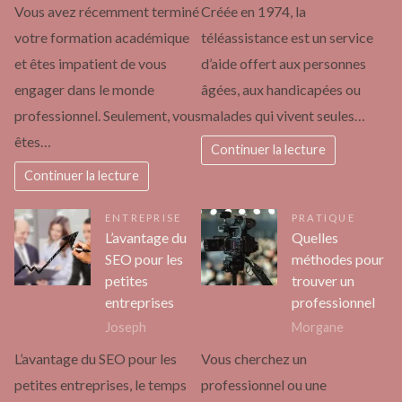
Vous avez récemment terminé
Créée en 1974, la
votre formation académique
téléassistance est un service
et êtes impatient de vous
d’aide offert aux personnes
engager dans le monde
âgées, aux handicapées ou
professionnel. Seulement, vous
malades qui vivent seules…
êtes…
Continuer la lecture
Continuer la lecture
ENTREPRISE
PRATIQUE
L’avantage du
Quelles
SEO pour les
méthodes pour
petites
trouver un
entreprises
professionnel
Joseph
Morgane
L’avantage du SEO pour les
Vous cherchez un
petites entreprises, le temps
professionnel ou une