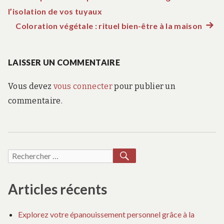
Navigation
l’isolation de vos tuyaux
précédent :
de
Coloration végétale : rituel bien-être à la maison
Artic
suiva
l’article
:
LAISSER UN COMMENTAIRE
Vous devez
vous connecter
pour publier un
commentaire.
RECHERCHER
Recherche
pour :
Articles récents
Explorez votre épanouissement personnel grâce à la