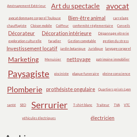
avocat
Art du spectacle
Aménagement Extérieur
Bien-être animal
avocat dommage corporel Toulouse
carrelage
chauffagiste
Cloison mobile
Coiffeur
conformité réglementaire
Conseils
Décorateur
Décoration intérieure
Dépannage vitrerie
exploration culturelle
façadier
Gestion comptable
gestion du stress
Investissement locatif
jardin botanique
Juridique
langage corporel
Marketing
nettoyage
Menuisier
patrimoine immobilier
Paysagiste
pisciniste
plaque funeraire
pleine conscience
Plomberie
prothésiste ongulaire
Quartiers prisés Lyon
Serrurier
santé
SEO
T-shirt blanc
Traiteur
TVA
VTC
électricien
véhicules électriques