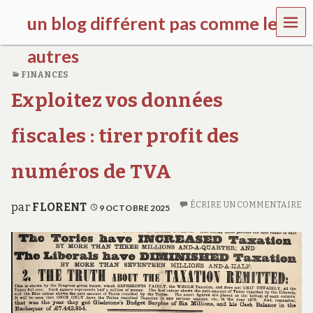
MEN
un blog différent pas comme les
U
autres
FINANCES
f
Exploitez vos données
d
c
c
fiscales : tirer profit des
h
i
l
numéros de TVA
d
r
e
ÉCRIRE UN COMMENTAIRE
par
FLORENT
9 OCTOBRE 2025
n
.
o
r
g