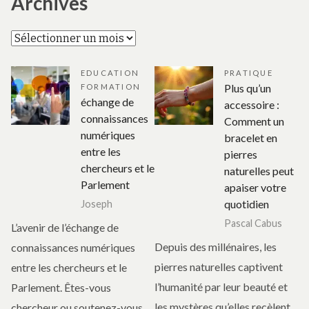
Archives
Archives
EDUCATION
PRATIQUE
Plus qu’un
FORMATION
échange de
accessoire :
connaissances
Comment un
numériques
bracelet en
entre les
pierres
chercheurs et le
naturelles peut
Parlement
apaiser votre
quotidien
Joseph
Pascal Cabus
L’avenir de l’échange de
Depuis des millénaires, les
connaissances numériques
pierres naturelles captivent
entre les chercheurs et le
l’humanité par leur beauté et
Parlement. Êtes-vous
les mystères qu’elles recèlent.
chercheur ou soutenez-vous