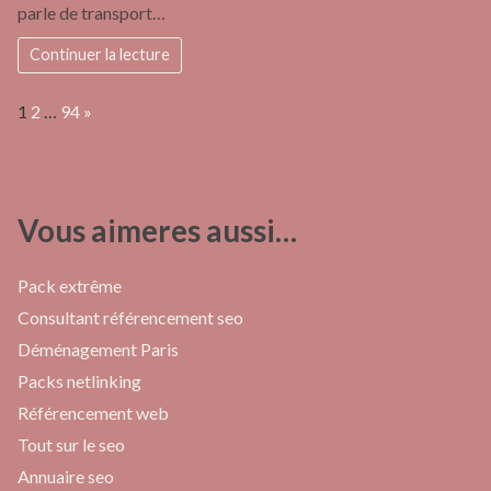
parle de transport…
Continuer la lecture
Page:
Next
1
2
…
94
»
Vous aimeres aussi…
Pack extrême
Consultant référencement seo
Déménagement Paris
Packs netlinking
Référencement web
Tout sur le seo
Annuaire seo