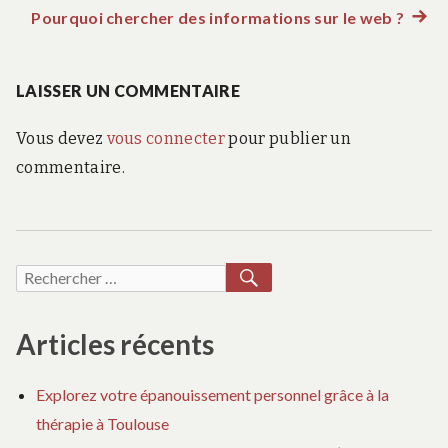
Pourquoi chercher des informations sur le web ?
précédent :
Artic
de
suiva
:
LAISSER UN COMMENTAIRE
l’article
Vous devez
vous connecter
pour publier un
commentaire.
RECHERCHER
Recherche
pour :
Articles récents
Explorez votre épanouissement personnel grâce à la
thérapie à Toulouse