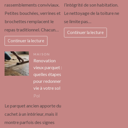
rassemblements conviviaux.
l’intégrité de son habitation.
Petites bouchées, verrines et
Le nettoyage de la toiture ne
brochettes remplacent le
se limite pas…
repas traditionnel. Chacun…
Continuer la lecture
Continuer la lecture
MAISON
Renovation
vieux parquet :
quelles étapes
pour redonner
vie à votre sol
Pol
Le parquet ancien apporte du
cachet à un intérieur, mais il
montre parfois des signes