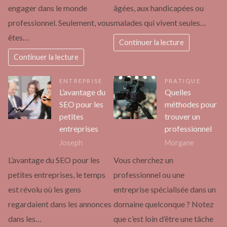
engager dans le monde
âgées, aux handicapées ou
professionnel. Seulement, vous
malades qui vivent seules…
êtes…
Continuer la lecture
Continuer la lecture
ENTREPRISE
PRATIQUE
L’avantage du
Quelles
SEO pour les
méthodes pour
petites
trouver un
entreprises
professionnel
Joseph
Morgane
L’avantage du SEO pour les
Vous cherchez un
petites entreprises, le temps
professionnel ou une
est révolu où les gens
entreprise spécialisée dans un
regardaient dans les annonces
domaine quelconque ? Notez
dans les…
que c’est loin d’être une tâche