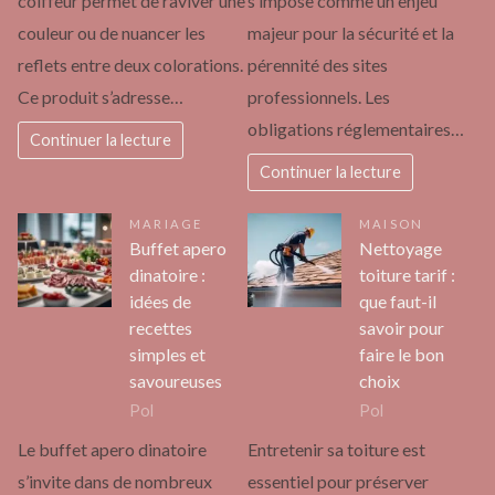
coiffeur permet de raviver une
s’impose comme un enjeu
couleur ou de nuancer les
majeur pour la sécurité et la
reflets entre deux colorations.
pérennité des sites
Ce produit s’adresse…
professionnels. Les
obligations réglementaires…
Continuer la lecture
Continuer la lecture
MARIAGE
MAISON
Buffet apero
Nettoyage
dinatoire :
toiture tarif :
idées de
que faut-il
recettes
savoir pour
simples et
faire le bon
savoureuses
choix
Pol
Pol
Le buffet apero dinatoire
Entretenir sa toiture est
s’invite dans de nombreux
essentiel pour préserver