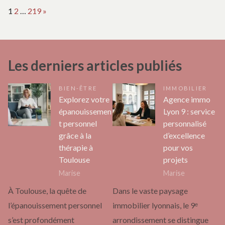
Page:
Next
1
2
…
219
»
Les derniers articles publiés
BIEN-ÊTRE
IMMOBILIER
Explorez votre
Agence immo
épanouissemen
Lyon 9 : service
t personnel
personnalisé
grâce à la
d’excellence
thérapie à
pour vos
Toulouse
projets
Marise
Marise
À Toulouse, la quête de
Dans le vaste paysage
l’épanouissement personnel
immobilier lyonnais, le 9ᵉ
s’est profondément
arrondissement se distingue