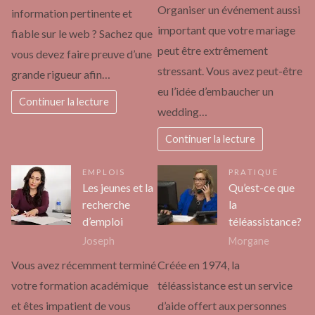
Organiser un événement aussi
information pertinente et
important que votre mariage
fiable sur le web ? Sachez que
peut être extrêmement
vous devez faire preuve d’une
stressant. Vous avez peut-être
grande rigueur afin…
eu l’idée d’embaucher un
Continuer la lecture
wedding…
Continuer la lecture
EMPLOIS
PRATIQUE
Les jeunes et la
Qu’est-ce que
recherche
la
d’emploi
téléassistance?
Joseph
Morgane
Vous avez récemment terminé
Créée en 1974, la
votre formation académique
téléassistance est un service
et êtes impatient de vous
d’aide offert aux personnes