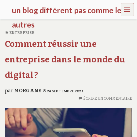
MEN
un blog différent pas comme les
U
autres
ENTREPRISE
f
Comment réussir une
d
c
c
entreprise dans le monde du
h
i
l
digital ?
d
r
e
par
MORGANE
24 SEPTEMBRE 2021
n
ÉCRIRE UN COMMENTAIRE
.
o
r
g