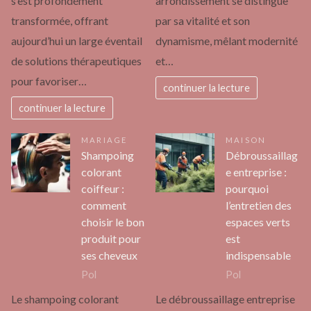
s’est profondément
arrondissement se distingue
transformée, offrant
par sa vitalité et son
aujourd’hui un large éventail
dynamisme, mêlant modernité
de solutions thérapeutiques
et…
pour favoriser…
continuer la lecture
continuer la lecture
MARIAGE
MAISON
Shampoing
Débroussaillag
colorant
e entreprise :
coiffeur :
pourquoi
comment
l’entretien des
choisir le bon
espaces verts
produit pour
est
ses cheveux
indispensable
Pol
Pol
Le shampoing colorant
Le débroussaillage entreprise