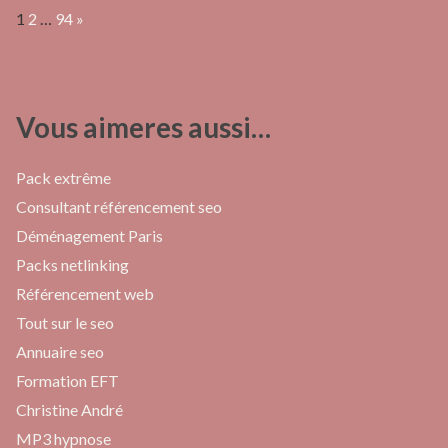
Page:
Next
1
2
…
94
»
Vous aimeres aussi…
Pack extrême
Consultant référencement seo
Déménagement Paris
Packs netlinking
Référencement web
Tout sur le seo
Annuaire seo
Formation EFT
Christine André
MP3 hypnose