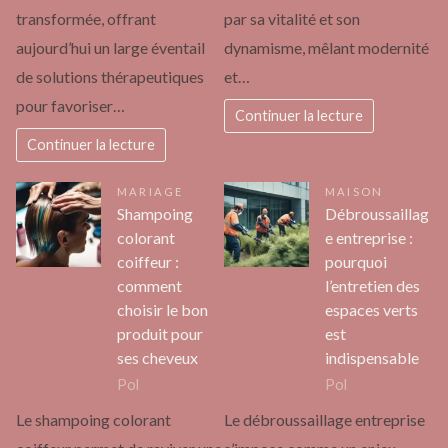
transformée, offrant
par sa vitalité et son
aujourd’hui un large éventail
dynamisme, mêlant modernité
de solutions thérapeutiques
et…
pour favoriser…
Continuer la lecture
Continuer la lecture
MARIAGE
MAISON
Shampoing
Débroussaillag
colorant
e entreprise :
coiffeur :
pourquoi
comment
l’entretien des
choisir le bon
espaces verts
produit pour
est
ses cheveux
indispensable
Pol
Pol
Le shampoing colorant
Le débroussaillage entreprise