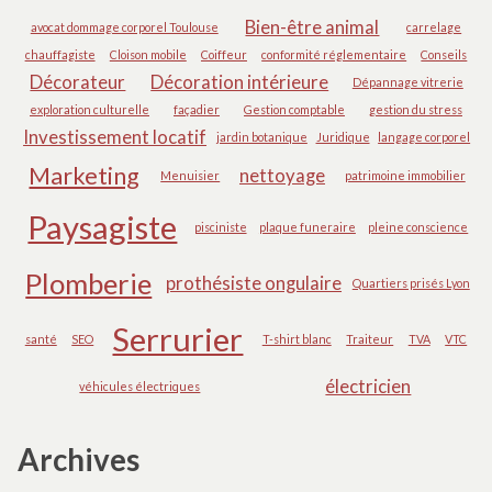
Bien-être animal
avocat dommage corporel Toulouse
carrelage
chauffagiste
Cloison mobile
Coiffeur
conformité réglementaire
Conseils
Décorateur
Décoration intérieure
Dépannage vitrerie
exploration culturelle
façadier
Gestion comptable
gestion du stress
Investissement locatif
jardin botanique
Juridique
langage corporel
Marketing
nettoyage
Menuisier
patrimoine immobilier
Paysagiste
pisciniste
plaque funeraire
pleine conscience
Plomberie
prothésiste ongulaire
Quartiers prisés Lyon
Serrurier
santé
SEO
T-shirt blanc
Traiteur
TVA
VTC
électricien
véhicules électriques
Archives