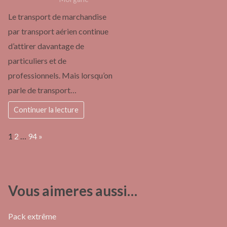
Le transport de marchandise
par transport aérien continue
d’attirer davantage de
particuliers et de
professionnels. Mais lorsqu’on
parle de transport…
Continuer la lecture
Page:
Next
1
2
…
94
»
Vous aimeres aussi…
Pack extrême