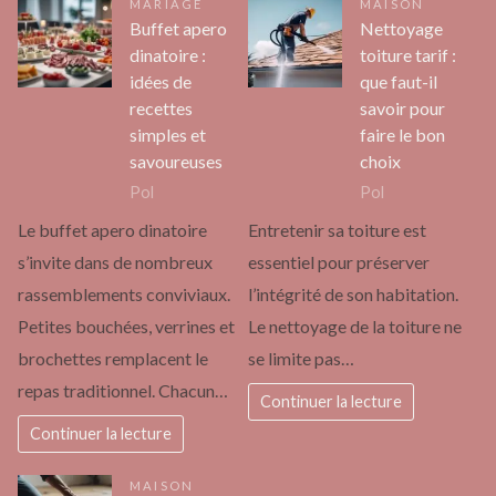
MARIAGE
MAISON
Buffet apero
Nettoyage
dinatoire :
toiture tarif :
idées de
que faut-il
recettes
savoir pour
simples et
faire le bon
savoureuses
choix
Pol
Pol
Le buffet apero dinatoire
Entretenir sa toiture est
s’invite dans de nombreux
essentiel pour préserver
rassemblements conviviaux.
l’intégrité de son habitation.
Petites bouchées, verrines et
Le nettoyage de la toiture ne
brochettes remplacent le
se limite pas…
repas traditionnel. Chacun…
Continuer la lecture
Continuer la lecture
MAISON