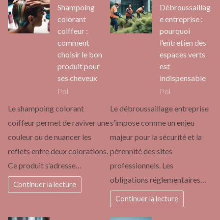
Shampoing
Débroussaillag
colorant
e entreprise :
coiffeur :
pourquoi
comment
l’entretien des
choisir le bon
espaces verts
produit pour
est
ses cheveux
indispensable
Pol
Pol
Le shampoing colorant
Le débroussaillage entreprise
coiffeur permet de raviver une
s’impose comme un enjeu
couleur ou de nuancer les
majeur pour la sécurité et la
reflets entre deux colorations.
pérennité des sites
Ce produit s’adresse…
professionnels. Les
obligations réglementaires…
Continuer la lecture
Continuer la lecture