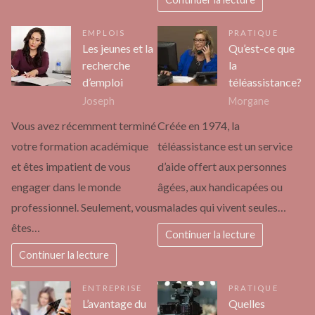
EMPLOIS
PRATIQUE
Les jeunes et la
Qu’est-ce que
recherche
la
d’emploi
téléassistance?
Joseph
Morgane
Vous avez récemment terminé
Créée en 1974, la
votre formation académique
téléassistance est un service
et êtes impatient de vous
d’aide offert aux personnes
engager dans le monde
âgées, aux handicapées ou
professionnel. Seulement, vous
malades qui vivent seules…
êtes…
Continuer la lecture
Continuer la lecture
ENTREPRISE
PRATIQUE
L’avantage du
Quelles