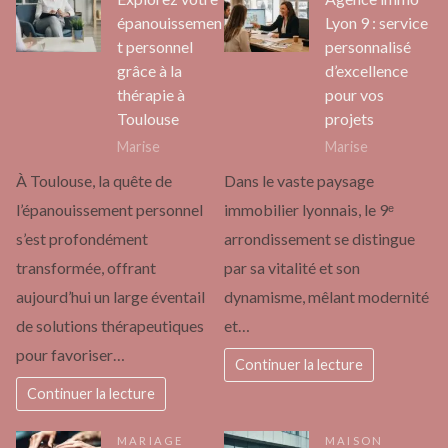
épanouissemen
Lyon 9 : service
t personnel
personnalisé
grâce à la
d’excellence
thérapie à
pour vos
Toulouse
projets
Marise
Marise
À Toulouse, la quête de
Dans le vaste paysage
l’épanouissement personnel
immobilier lyonnais, le 9ᵉ
s’est profondément
arrondissement se distingue
transformée, offrant
par sa vitalité et son
aujourd’hui un large éventail
dynamisme, mêlant modernité
de solutions thérapeutiques
et…
pour favoriser…
Continuer la lecture
Continuer la lecture
MARIAGE
MAISON