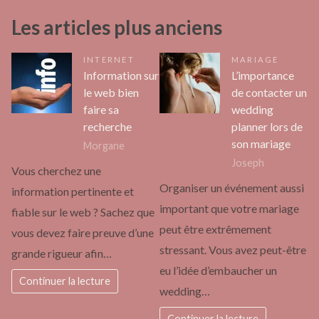
Les articles plus anciens
INTERNET
MARIAGE
Information sur
L’importance
le web bien
de contacter un
faire sa
wedding
recherche
planner lors de
son mariage
Morgane
Joseph
Vous cherchez une
Organiser un événement aussi
information pertinente et
important que votre mariage
fiable sur le web ? Sachez que
peut être extrêmement
vous devez faire preuve d’une
stressant. Vous avez peut-être
grande rigueur afin…
eu l’idée d’embaucher un
Continuer la lecture
wedding…
Continuer la lecture