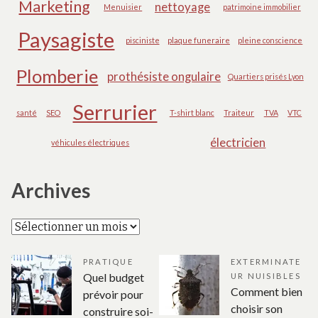
Marketing
nettoyage
Menuisier
patrimoine immobilier
Paysagiste
pisciniste
plaque funeraire
pleine conscience
Plomberie
prothésiste ongulaire
Quartiers prisés Lyon
Serrurier
santé
SEO
T-shirt blanc
Traiteur
TVA
VTC
électricien
véhicules électriques
Archives
Archives
PRATIQUE
EXTERMINATE
Quel budget
UR NUISIBLES
Comment bien
prévoir pour
choisir son
construire soi-