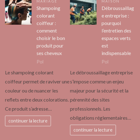
MARIAGE
MAISON
Shampoing
Débroussaillag
colorant
e entreprise :
coiffeur :
pourquoi
comment
l’entretien des
choisir le bon
espaces verts
produit pour
est
ses cheveux
indispensable
Pol
Pol
Le shampoing colorant
Le débroussaillage entreprise
coiffeur permet de raviver une
s’impose comme un enjeu
couleur ou de nuancer les
majeur pour la sécurité et la
reflets entre deux colorations.
pérennité des sites
Ce produit s’adresse…
professionnels. Les
obligations réglementaires…
continuer la lecture
continuer la lecture