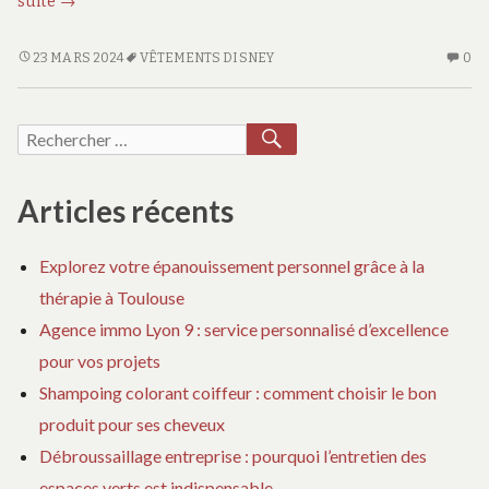
suite
→
vêtements
Disney
LES
AU
23 MARS 2024
VÊTEMENTS DISNEY
0
VÊTEMENTS
CO
qui
DISNEY
SU
feront
QUI
LE
RECHERCHER
Recherche
rayonner
FERONT
VÊ
vos
pour :
RAYONNER
DI
enfants
VOS
QU
Articles récents
ENFANTS
FE
RA
Explorez votre épanouissement personnel grâce à la
VO
thérapie à Toulouse
EN
Agence immo Lyon 9 : service personnalisé d’excellence
pour vos projets
Shampoing colorant coiffeur : comment choisir le bon
produit pour ses cheveux
Débroussaillage entreprise : pourquoi l’entretien des
espaces verts est indispensable