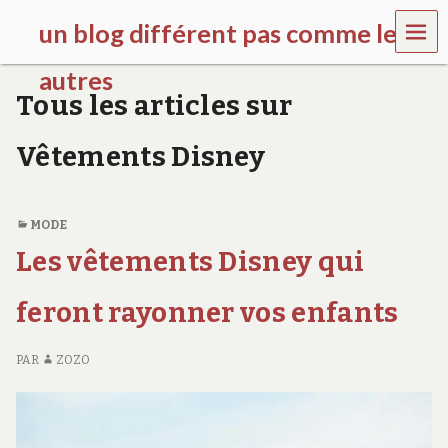
MEN
un blog différent pas comme les
U
autres
Tous les articles sur
f
d
Vêtements Disney
c
c
h
i
MODE
l
d
Les vêtements Disney qui
r
e
feront rayonner vos enfants
n
.
o
PAR
ZOZO
r
g