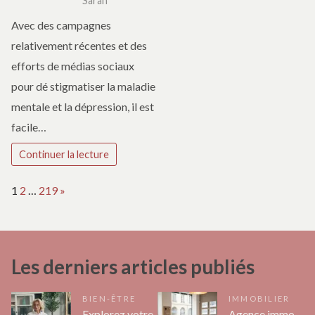
Sarah
Avec des campagnes
relativement récentes et des
efforts de médias sociaux
pour dé stigmatiser la maladie
mentale et la dépression, il est
facile…
Continuer la lecture
Page:
Next
1
2
…
219
»
Les derniers articles publiés
BIEN-ÊTRE
IMMOBILIER
Explorez votre
Agence immo