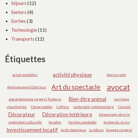
Séjours
(12)
Seniors
(4)
Sorties
(3)
Technologie
(11)
Transports
(12)
Étiquettes
activité physique
achat immobilier
Agence web
avocat
Art du spectacle
Aménagement Extérieur
Bien-être animal
avocat dommage corporel Toulouse
carrelage
chauffagiste
Cloison mobile
Coiffeur
conformité réglementaire
Conseils
Décorateur
Décoration intérieure
Dépannage vitrerie
exploration culturelle
façadier
Gestion comptable
gestion du stress
Investissement locatif
jardin botanique
Juridique
langage corporel