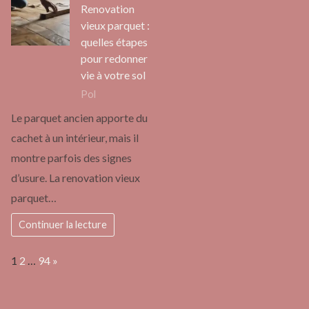
Renovation
vieux parquet :
quelles étapes
pour redonner
vie à votre sol
Pol
Le parquet ancien apporte du
cachet à un intérieur, mais il
montre parfois des signes
d’usure. La renovation vieux
parquet…
Continuer la lecture
Page:
Next
1
2
…
94
»