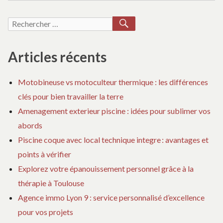
RÉSIDENCE
SU
en
PRINCIPALE
CO
RECHERCHER
Recherche
source
EN
VO
de
pour :
SOURCE
RÉ
revenu
DE
PR
Articles récents
locative
REVENU
E
LOCATIVE
SO
durable
Motobineuse vs motoculteur thermique : les différences
DURABLE
D
clés pour bien travailler la terre
RE
LO
Amenagement exterieur piscine : idées pour sublimer vos
DU
abords
Piscine coque avec local technique integre : avantages et
points à vérifier
Explorez votre épanouissement personnel grâce à la
thérapie à Toulouse
Agence immo Lyon 9 : service personnalisé d’excellence
pour vos projets