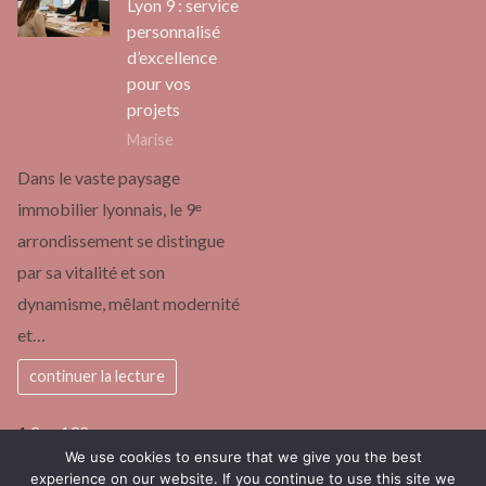
Lyon 9 : service
personnalisé
d’excellence
pour vos
projets
Marise
Dans le vaste paysage
immobilier lyonnais, le 9ᵉ
arrondissement se distingue
par sa vitalité et son
dynamisme, mêlant modernité
et…
continuer la lecture
Page:
Next
1
2
…
132
»
We use cookies to ensure that we give you the best
experience on our website. If you continue to use this site we