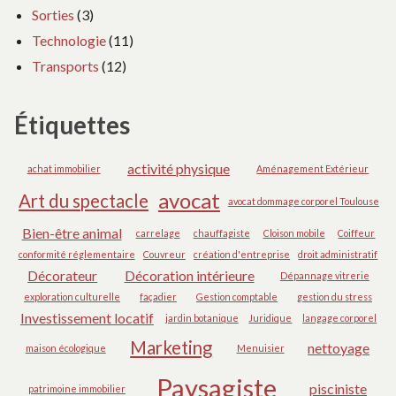
Sorties
(3)
Technologie
(11)
Transports
(12)
Étiquettes
activité physique
achat immobilier
Aménagement Extérieur
avocat
Art du spectacle
avocat dommage corporel Toulouse
Bien-être animal
carrelage
chauffagiste
Cloison mobile
Coiffeur
conformité réglementaire
Couvreur
création d'entreprise
droit administratif
Décorateur
Décoration intérieure
Dépannage vitrerie
exploration culturelle
façadier
Gestion comptable
gestion du stress
Investissement locatif
jardin botanique
Juridique
langage corporel
Marketing
nettoyage
maison écologique
Menuisier
Paysagiste
pisciniste
patrimoine immobilier