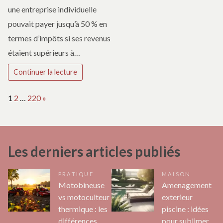
une entreprise individuelle
pouvait payer jusqu’à 50 % en
termes d’impôts si ses revenus
étaient supérieurs à…
Continuer la lecture
Page:
Next
1
2
…
220
»
Les derniers articles publiés
PRATIQUE
MAISON
Motobineuse
Amenagement
vs motoculteur
exterieur
thermique : les
piscine : idées
différences
pour sublimer