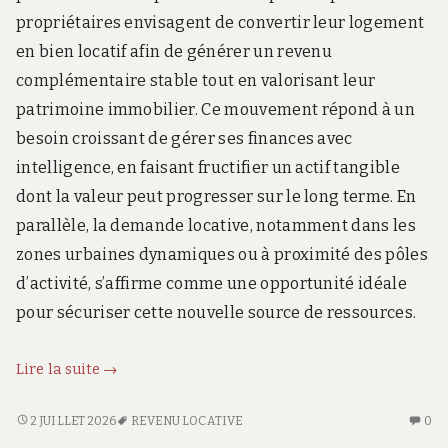
propriétaires envisagent de convertir leur logement
en bien locatif afin de générer un revenu
complémentaire stable tout en valorisant leur
patrimoine immobilier. Ce mouvement répond à un
besoin croissant de gérer ses finances avec
intelligence, en faisant fructifier un actif tangible
dont la valeur peut progresser sur le long terme. En
parallèle, la demande locative, notamment dans les
zones urbaines dynamiques ou à proximité des pôles
d’activité, s’affirme comme une opportunité idéale
pour sécuriser cette nouvelle source de ressources.
Convertissez
Lire la suite
→
votre
résidence
CONVERTISSEZ
AU
2 JUILLET 2026
REVENU LOCATIVE
0
VOTRE
CO
principale