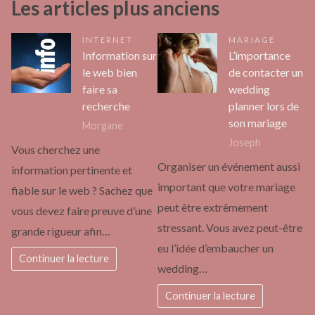
Les articles plus anciens
INTERNET
MARIAGE
Information sur
L’importance
le web bien
de contacter un
faire sa
wedding
recherche
planner lors de
son mariage
Morgane
Joseph
Vous cherchez une
Organiser un événement aussi
information pertinente et
important que votre mariage
fiable sur le web ? Sachez que
peut être extrêmement
vous devez faire preuve d’une
stressant. Vous avez peut-être
grande rigueur afin…
eu l’idée d’embaucher un
Continuer la lecture
wedding…
Continuer la lecture