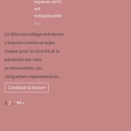
espaces verts
est
indispensable
Pol
Le débroussaillage entreprise
s’impose comme un enjeu
majeur pour la sécurité et la
pérennité des sites
professionnels. Les
obligations réglementaires…
Continuer la lecture
Page:
Next
1
2
…
94
»