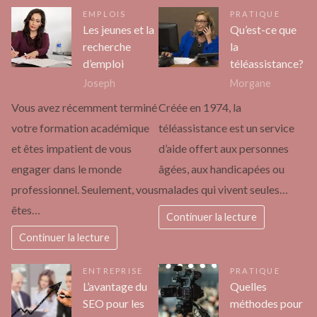
EMPLOIS
PRATIQUE
Les jeunes et la
Qu’est-ce que
recherche
la
d’emploi
téléassistance?
Joseph
Morgane
Vous avez récemment terminé
Créée en 1974, la
votre formation académique
téléassistance est un service
et êtes impatient de vous
d’aide offert aux personnes
engager dans le monde
âgées, aux handicapées ou
professionnel. Seulement, vous
malades qui vivent seules…
êtes…
Continuer la lecture
Continuer la lecture
ENTREPRISE
PRATIQUE
L’avantage du
Quelles
SEO pour les
méthodes pour