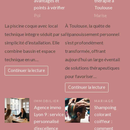
avantages et
thérapie à
points à vérifier
Toulouse
Pol
Marise
La piscine coque avec local
À Toulouse, la quête de
technique integre séduit par sa
l’épanouissement personnel
simplicité d’installation. Elle
s’est profondément
combine bassin et espace
transformée, offrant
technique en un…
aujourd’hui un large éventail
de solutions thérapeutiques
Continuer la lecture
pour favoriser…
Continuer la lecture
IMMOBILIER
MARIAGE
Agence immo
Shampoing
Lyon 9 : service
colorant
personnalisé
coiffeur :
d’excellence
comment