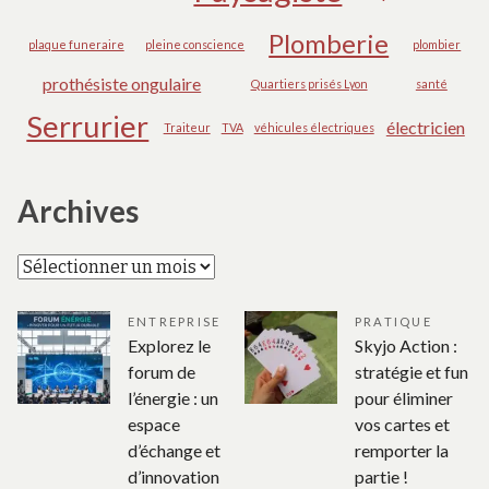
Plomberie
plaque funeraire
pleine conscience
plombier
prothésiste ongulaire
Quartiers prisés Lyon
santé
Serrurier
électricien
Traiteur
TVA
véhicules électriques
Archives
Archives
ENTREPRISE
PRATIQUE
Explorez le
Skyjo Action :
forum de
stratégie et fun
l’énergie : un
pour éliminer
espace
vos cartes et
d’échange et
remporter la
d’innovation
partie !