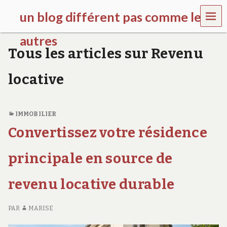
MEN
un blog différent pas comme les
U
autres
Tous les articles sur Revenu
f
d
locative
c
c
h
i
IMMOBILIER
l
d
Convertissez votre résidence
r
e
principale en source de
n
.
o
revenu locative durable
r
g
PAR
MARISE