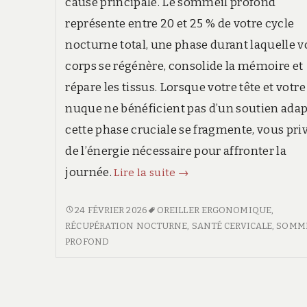
cause principale. Le sommeil profond
représente entre 20 et 25 % de votre cycle
nocturne total, une phase durant laquelle v
corps se régénère, consolide la mémoire et
répare les tissus. Lorsque votre tête et votre
nuque ne bénéficient pas d’un soutien adap
cette phase cruciale se fragmente, vous pri
de l’énergie nécessaire pour affronter la
Sommeil
journée.
Lire la suite
→
profond
:
SOMMEIL
24 FÉVRIER 2026
OREILLER ERGONOMIQUE
,
PROFOND
RÉCUPÉRATION NOCTURNE
,
SANTÉ CERVICALE
,
SOMM
comment
:
PROFOND
l’oreiller
COMMENT
ergonomique
L’OREILLER
booste
ERGONOMIQUE
votre
BOOSTE