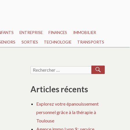
NFANTS
ENTREPRISE
FINANCES
IMMOBILIER
SENIORS
SORTIES
TECHNOLOGIE
TRANSPORTS
RECHERCH
Recherche
pour :
Articles récents
Explorez votre épanouissement
personnel grâce à la thérapie à
Toulouse
Agence immo Lyon 9 : service