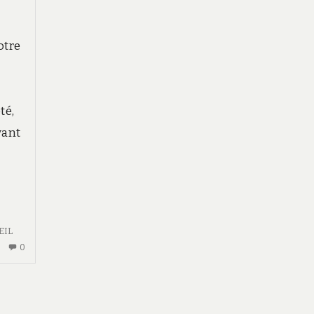
otre
té,
vant
EIL
AUCUN
0
COMMENTAIRE
SUR
SOMMEIL
PROFOND