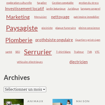
exploration culturelle
façadier
Gestion comptable
gestion du stress
Investissement locatif
jardin botanique
Juridique
langage corporel
Marketing
nettoyage
Menuisier
patrimoine immobilier
Paysagiste
pisciniste
plaque funeraire
pleine conscience
Plomberie
prothésiste ongulaire
Quartiers prisés Lyon
Serrurier
santé
SEO
T-shirt blanc
Traiteur
TVA
VTC
électricien
véhicules électriques
Archives
Archives
ANIMAUX
MAISON