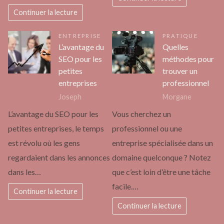
Continuer la lecture
ENTREPRISE
PRATIQUE
L’avantage du
Quelles
SEO pour les
méthodes pour
petites
trouver un
entreprises
professionnel
Joseph
Morgane
L’avantage du SEO pour les
Vous cherchez un
petites entreprises, le temps
professionnel ou une
est révolu où les gens
entreprise spécialisée dans un
regardaient dans les annonces
domaine quelconque ? Notez
dans les…
que c’est loin d’être une tâche
facile.…
Continuer la lecture
Continuer la lecture