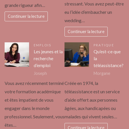
stressant. Vous avez peut-être
grande rigueur afin…
eu l’idée d’embaucher un
Continuer la lecture
wedding…
Continuer la lecture
EMPLOIS
PRATIQUE
Les jeunes et la
Qu’est-ce que
recherche
la
d’emploi
téléassistance?
Joseph
Morgane
Vous avez récemment terminé
Créée en 1974, la
votre formation académique
téléassistance est un service
et êtes impatient de vous
d’aide offert aux personnes
engager dans le monde
âgées, aux handicapées ou
professionnel. Seulement, vous
malades qui vivent seules…
êtes…
Continuer la lecture