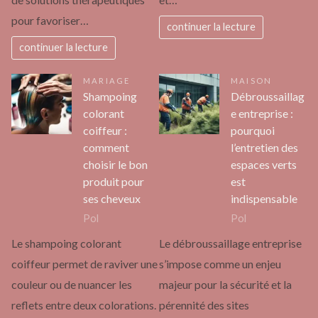
pour favoriser…
continuer la lecture
continuer la lecture
MARIAGE
MAISON
Shampoing
Débroussaillag
colorant
e entreprise :
coiffeur :
pourquoi
comment
l’entretien des
choisir le bon
espaces verts
produit pour
est
ses cheveux
indispensable
Pol
Pol
Le shampoing colorant
Le débroussaillage entreprise
coiffeur permet de raviver une
s’impose comme un enjeu
couleur ou de nuancer les
majeur pour la sécurité et la
reflets entre deux colorations.
pérennité des sites