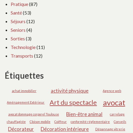
Pratique
(87)
Santé
(53)
Séjours
(12)
Seniors
(4)
Sorties
(3)
Technologie
(11)
Transports
(12)
Étiquettes
activité physique
achat immobilier
Agence web
avocat
Art du spectacle
Aménagement Extérieur
Bien-être animal
avocat dommage corporel Toulouse
carrelage
chauffagiste
Cloison mobile
Coiffeur
conformité réglementaire
Conseils
Décorateur
Décoration intérieure
Dépannage vitrerie