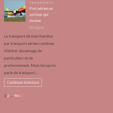
TRANSPORTS
Fret aérien un
secteur qui
évolue
Morgane
Le transport de marchandise
par transport aérien continue
d’attirer davantage de
particuliers et de
professionnels. Mais lorsqu’on
parle de transport…
Continuer la lecture
Page:
Next
1
2
…
94
»