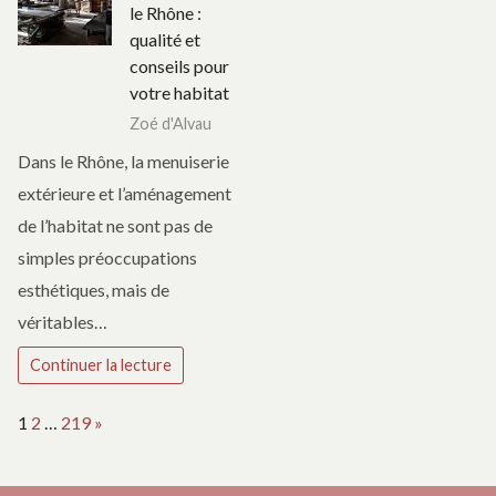
le Rhône :
qualité et
conseils pour
votre habitat
Zoé d'Alvau
Dans le Rhône, la menuiserie
extérieure et l’aménagement
de l’habitat ne sont pas de
simples préoccupations
esthétiques, mais de
véritables…
Continuer la lecture
Page:
Next
1
2
…
219
»