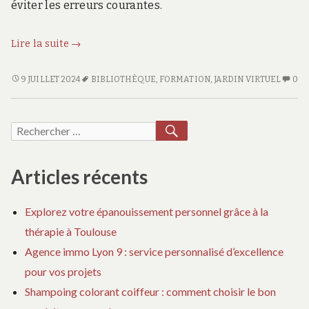
éviter les erreurs courantes.
Les
Lire la suite
→
meilleures
pratiques
LES
AU
9 JUILLET 2024
BIBLIOTHÈQUE
,
FORMATION
,
JARDIN VIRTUEL
0
MEILLEURES
CO
pour
PRATIQUES
SU
créer
POUR
LE
RECHERCHER
Recherche
un
CRÉER
ME
jardin
pour :
UN
PR
virtuel
JARDIN
PO
Articles récents
en
VIRTUEL
CR
EN
U
3D
Explorez votre épanouissement personnel grâce à la
3D
JA
:
thérapie à Toulouse
:
VI
Outils
OUTILS
E
Agence immo Lyon 9 : service personnalisé d’excellence
et
ET
3D
pour vos projets
astuces
ASTUCES
:
Shampoing colorant coiffeur : comment choisir le bon
OU
ET