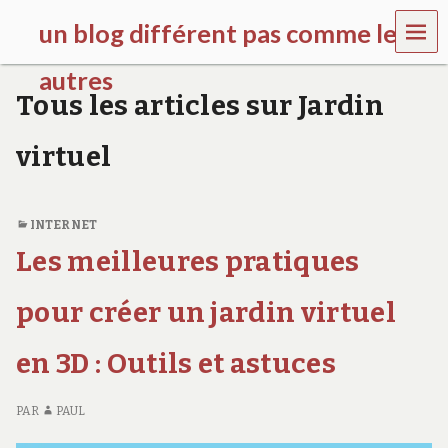
MEN
un blog différent pas comme les
U
autres
Tous les articles sur Jardin
f
d
virtuel
c
c
h
i
INTERNET
l
d
Les meilleures pratiques
r
e
pour créer un jardin virtuel
n
.
o
en 3D : Outils et astuces
r
g
PAR
PAUL