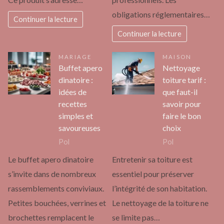
obligations réglementaires…
Continuer la lecture
Continuer la lecture
MARIAGE
MAISON
Buffet apero
Nettoyage
dinatoire :
toiture tarif :
idées de
que faut-il
recettes
savoir pour
simples et
faire le bon
savoureuses
choix
Pol
Pol
Le buffet apero dinatoire
Entretenir sa toiture est
s’invite dans de nombreux
essentiel pour préserver
rassemblements conviviaux.
l’intégrité de son habitation.
Petites bouchées, verrines et
Le nettoyage de la toiture ne
brochettes remplacent le
se limite pas…