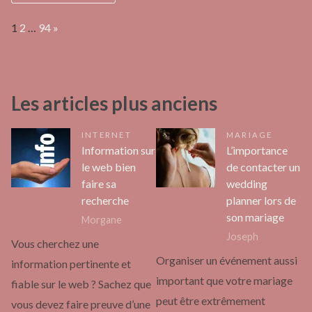
Page:
Next
1
2
…
94
»
Les articles plus anciens
INTERNET
MARIAGE
Information sur
L’importance
le web bien
de contacter un
faire sa
wedding
recherche
planner lors de
son mariage
Morgane
Joseph
Vous cherchez une
Organiser un événement aussi
information pertinente et
important que votre mariage
fiable sur le web ? Sachez que
peut être extrêmement
vous devez faire preuve d’une