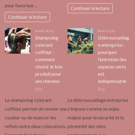
pour favoriser…
Continuer la lecture
Continuer la lecture
MARIAGE
MAISON
Shampoing
Débroussaillag
colorant
e entreprise :
coiffeur :
pourquoi
comment
l’entretien des
choisir le bon
espaces verts
produit pour
est
ses cheveux
indispensable
Pol
Pol
Le shampoing colorant
Le débroussaillage entreprise
coiffeur permet de raviver une
s’impose comme un enjeu
couleur ou de nuancer les
majeur pour la sécurité et la
reflets entre deux colorations.
pérennité des sites
Ce produit s’adresse…
professionnels. Les