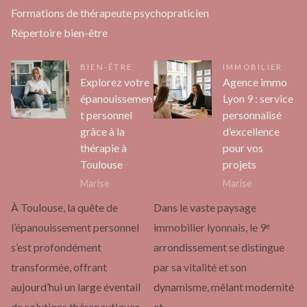
Formations de thérapeute psychopraticien
Répertoire bien-être
BIEN-ÊTRE
IMMOBILIER
Explorez votre
Agence immo
épanouissemen
Lyon 9 : service
t personnel
personnalisé
grâce à la
d’excellence
thérapie à
pour vos
Toulouse
projets
Marise
Marise
À Toulouse, la quête de
Dans le vaste paysage
l’épanouissement personnel
immobilier lyonnais, le 9ᵉ
s’est profondément
arrondissement se distingue
transformée, offrant
par sa vitalité et son
aujourd’hui un large éventail
dynamisme, mêlant modernité
de solutions thérapeutiques
et…